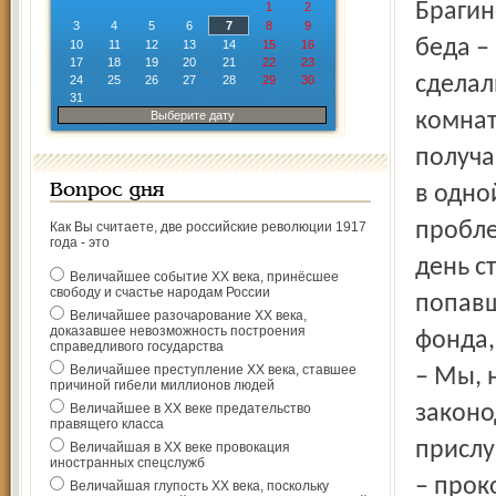
Брагин
1
2
3
4
5
6
7
8
9
беда –
10
11
12
13
14
15
16
17
18
19
20
21
22
23
сделал
24
25
26
27
28
29
30
31
Выберите дату
комнат
получа
Вопрос дня
в одно
пробле
Как Вы считаете, две российские революции 1917
года - это
день с
Величайшее событие ХХ века, принёсшее
свободу и счастье народам России
попавш
Величайшее разочарование ХХ века,
доказавшее невозможность построения
фонда,
справедливого государства
Величайшее преступление ХХ века, ставшее
– Мы, 
причиной гибели миллионов людей
Величайшее в ХХ веке предательство
законо
правящего класса
прислуш
Величайшая в ХХ веке провокация
иностранных спецслужб
– прок
Величайшая глупость ХХ века, поскольку