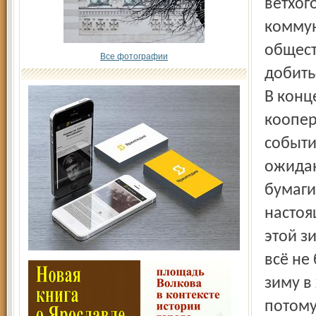
ветхог
коммун
общест
Все фотографии
добить
В конц
коопер
событи
ожидан
бумаги
настоя
этой з
всё не
зиму в
потому