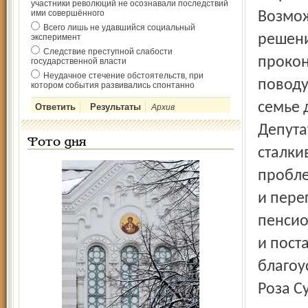
участники революций не осознавали последствий
ими совершённого
Возмож
Всего лишь не удавшийся социальный
решени
эксперимент
Следствие преступной слабости
прокон
государственной власти
Неудачное стечение обстоятельств, при
поводу
котором события развивались спонтанно
семье 
Архив
Депута
Фото дня
сталки
пробле
и пере
пенсио
и пост
благоу
Роза С