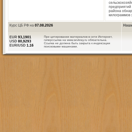
сельскохозяй
предприятий
района обнар
килограммов
Курс ЦБ РФ на
07.08.2026
Наши
EUR
93,1901
При цитировании материалов в сети Интернет,
гиперссылка на www.sevkray.ru обязательна.
USD
80,9293
Ссылка не должна быть закрыта к индексации
EUR/USD
1.16
поисковыми машинами.