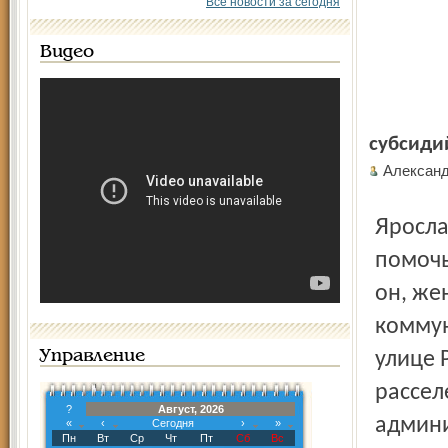
Все новости за сегодня
Видео
субсиди
Алексан
Ярославец Дмитрий Алексеевец пришёл с просьбой
помочь
он, же
коммун
Управление
улице 
рассел
?
Август, 2026
админи
«
‹
Сегодня
›
»
Пн
Вт
Ср
Чт
Пт
Сб
Вс