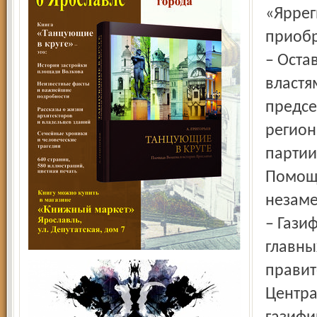
«Яррег
приобр
– Оста
властя
предсе
регион
партии
Помощь
незаме
– Гази
главны
правит
Центра