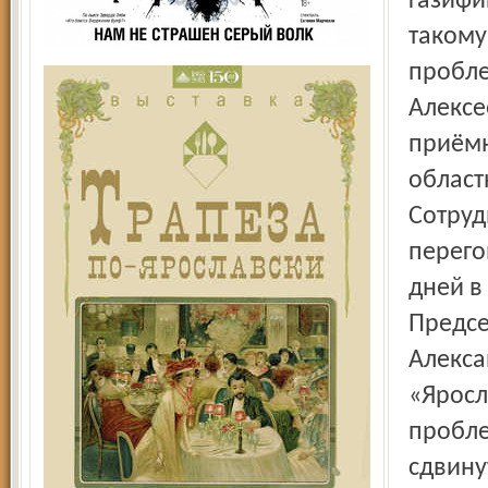
газифи
такому
пробле
Алексе
приёмн
област
Сотруд
перего
дней в
Предсе
Алекса
«Яросл
пробле
сдвину