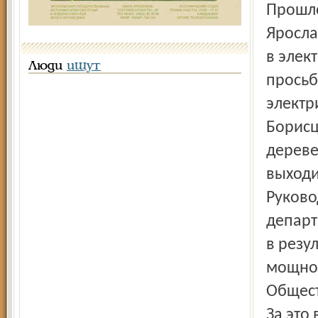
Прошло
Яросла
в элек
Люди
ищут
просьб
электр
Борисц
дереве
выходи
Руково
департ
в резу
мощнос
Общест
За это