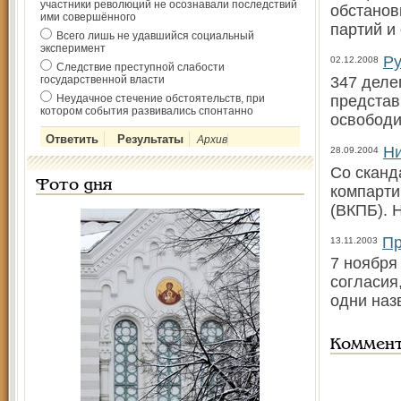
участники революций не осознавали последствий
обстанов
ими совершённого
партий и
Всего лишь не удавшийся социальный
эксперимент
Ру
02.12.2008
Следствие преступной слабости
государственной власти
347 деле
Неудачное стечение обстоятельств, при
представ
котором события развивались спонтанно
освободи
Архив
Ни
28.09.2004
Со сканд
Фото дня
компарти
(ВКПБ). 
Пр
13.11.2003
7 ноября
согласия
одни наз
Коммен