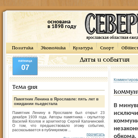
основана
в 1898 году
Политика
Экономика
Культура
Спорт
Общес
Даты и события
пятница
07
Комментиров
Тема дня
коммун
Памятник Ленина в Ярославле: пять лет в
ожидании пьедестала
В минув
исключи
Памятник Ленину в Ярославле был открыт 23
декабря 1939 года. Авторы памятника - скульптор
коммуни
Василий Козлов и архитектор Сергей Капачинский.
О том, что предшествовало этому событию,
незакон
рассказывается в публикуемом ...
прочитать
обкома.