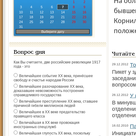
На областной конференции КПРФ 12 января сторонники
1
2
3
4
5
6
7
8
9
бывшег
10
11
12
13
14
15
16
17
18
19
20
21
22
23
Корнил
24
25
26
27
28
29
30
31
положе
Выберите дату
Вопрос дня
Читайте
Как Вы считаете, две российские революции 1917
То
29.12.2012
года - это
Пикет у 
Величайшее событие ХХ века, принёсшее
заседани
свободу и счастье народам России
вопросом
Величайшее разочарование ХХ века,
доказавшее невозможность построения
У 
справедливого государства
26.12.2012
Величайшее преступление ХХ века, ставшее
В минувш
причиной гибели миллионов людей
отделени
Величайшее в ХХ веке предательство
отделени
правящего класса
Величайшая в ХХ веке провокация
Па
16.02.2010
иностранных спецслужб
Инициати
Величайшая глупость ХХ века, поскольку