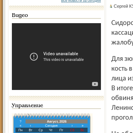
Все новости за сегодня
Сергей К
Видео
Сидоров проиграл процессы в районном суде и в
кассац
жалобу
Для зюгановской партии упрямый правдоискатель – как
кость 
лица и
В итог
обвиня
Управление
Ленинс
прогол
?
Август, 2026
«
‹
Сегодня
›
»
Пн
Вт
Ср
Чт
Пт
Сб
Вс