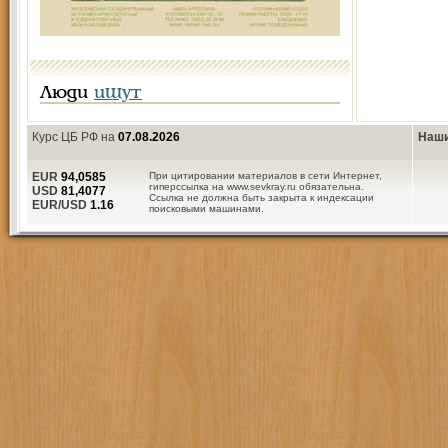
Люди
ищут
Курс ЦБ РФ на
07.08.2026
Наши
EUR
94,0585
При цитировании материалов в сети Интернет,
гиперссылка на www.sevkray.ru обязательна.
USD
81,4077
Ссылка не должна быть закрыта к индексации
EUR/USD
1.16
поисковыми машинами.