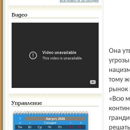
Все новости за сегодня
Видео
Она утверждает, что за последние сто лет самые большие
угрозы
нацизм
тому ж
рынок 
«Всю м
Управление
контин
гранди
?
Август, 2026
«
‹
Сегодня
›
»
решать
Пн
Вт
Ср
Чт
Пт
Сб
Вс