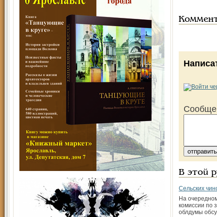
Коммен
Написа
Сообще
В этой 
Сельских чин
На очередно
комиссии по 
облдумы обс