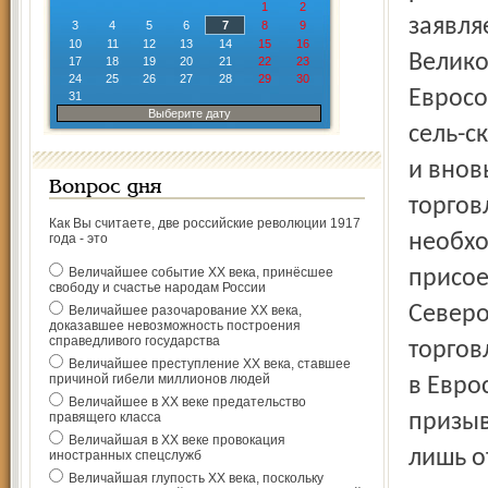
1
2
заявля
3
4
5
6
7
8
9
10
11
12
13
14
15
16
Велико
17
18
19
20
21
22
23
24
25
26
27
28
29
30
Евросо
31
Выберите дату
сель-с
и внов
Вопрос дня
торгов
Как Вы считаете, две российские революции 1917
необхо
года - это
Величайшее событие ХХ века, принёсшее
присое
свободу и счастье народам России
Северо
Величайшее разочарование ХХ века,
доказавшее невозможность построения
справедливого государства
торгов
Величайшее преступление ХХ века, ставшее
причиной гибели миллионов людей
в Евро
Величайшее в ХХ веке предательство
правящего класса
призыв
Величайшая в ХХ веке провокация
лишь о
иностранных спецслужб
Величайшая глупость ХХ века, поскольку