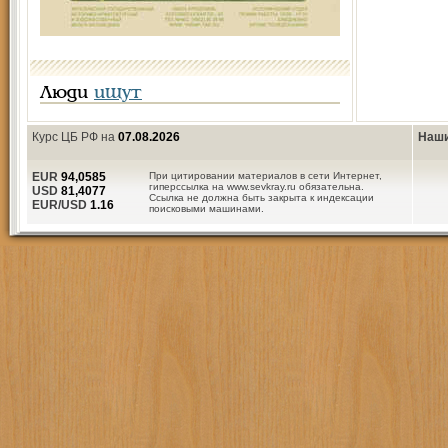
Люди
ищут
Курс ЦБ РФ на
07.08.2026
Наши
EUR
94,0585
При цитировании материалов в сети Интернет,
гиперссылка на www.sevkray.ru обязательна.
USD
81,4077
Ссылка не должна быть закрыта к индексации
EUR/USD
1.16
поисковыми машинами.