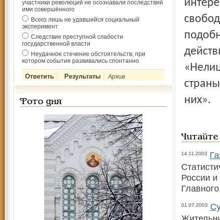
интере
участники революций не осознавали последствий
ими совершённого
свобод
Всего лишь не удавшийся социальный
эксперимент
подобн
Следствие преступной слабости
государственной власти
действ
Неудачное стечение обстоятельств, при
котором события развивались спонтанно
«Нелиц
Архив
страны
них».
Фото дня
Читайте
Га
14.11.2003
Статисти
России и
Главного
Су
01.07.2003
Жительни