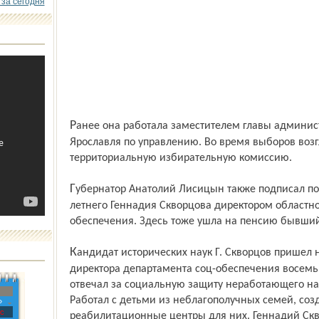
 за сегодня
Ранее она работала заместителем главы администрации Кировского района
Ярославля по управлению. Во время выборов воз
территориальную избирательную комиссию.
Губернатор Анатолий Лисицын также подписал постановление о назначении 47-
летнего Геннадия Скворцова директором областн
обеспечения. Здесь тоже ушла на пенсию бывший
Кандидат исторических наук Г. Скворцов пришел на должность заместителя
директора департамента соц-обеспечения восемь 
отвечал за социальную защиту неработающего на
Работал с детьми из неблагополучных семей, соз
»
с
реабилитационные центры для них. Геннадий Скв