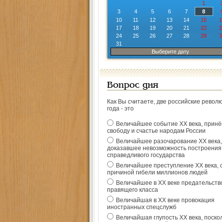
1
3
4
5
6
7
8
10
11
12
13
14
15
1
17
18
19
20
21
22
2
24
25
26
27
28
29
3
31
Выберите дату
Вопрос дня
Как Вы считаете, две российские револ
года - это
Величайшее событие ХХ века, прин
свободу и счастье народам России
Величайшее разочарование ХХ века,
доказавшее невозможность построения
справедливого государства
Величайшее преступление ХХ века, 
причиной гибели миллионов людей
Величайшее в ХХ веке предательств
правящего класса
Величайшая в ХХ веке провокация
иностранных спецслужб
Величайшая глупость ХХ века, поско