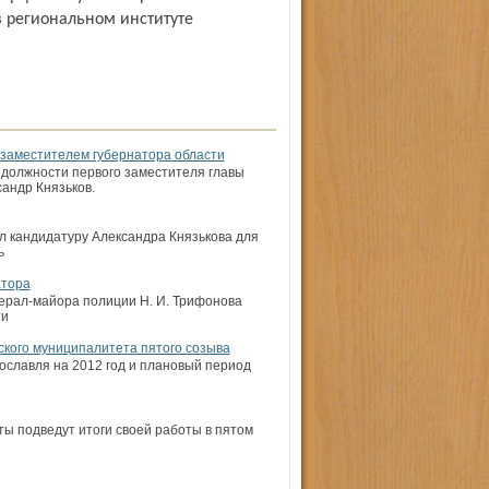
в региональном институте
заместителем губернатора области
 должности первого заместителя главы
андр Князьков.
л кандидатуру Александра Князькова для
ь
атора
ерал-майора полиции Н. И. Трифонова
ти
ского муниципалитета пятого созыва
ославля на 2012 год и плановый период
ы подведут итоги своей работы в пятом