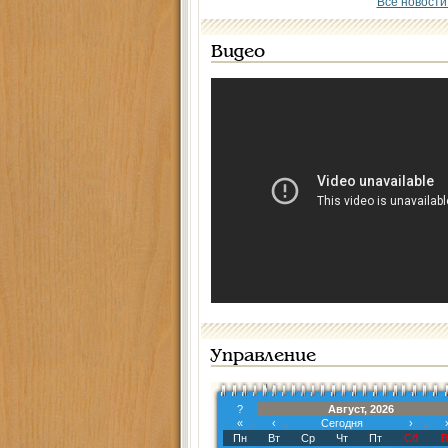
Все новости
Видео
Управление
?
Август, 2026
«
‹
Сегодня
›
Пн
Вт
Ср
Чт
Пт
Сб
В