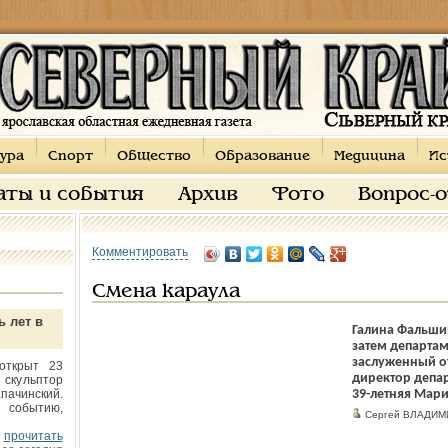
ура
Спорт
Общество
Образование
Медицина
Ис
аты и события
Архив
Фото
Вопрос-
Комментировать
Смена караула
ь лет в
Галина Фальши
затем департам
заслуженный от
открыт 23
директор депар
 скульптор
пачинский.
39-летняя Мари
 событию,
Сергей ВЛАДИМ
прочитать