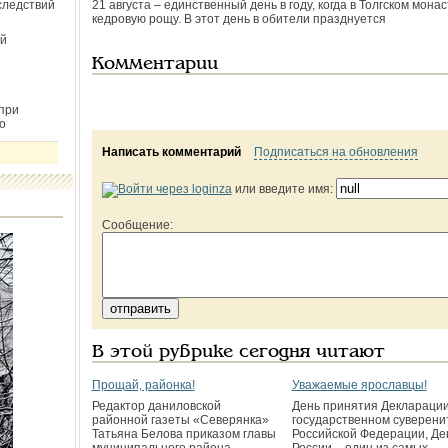
следствий
21 августа – единственный день в году, когда в Толгском мон
кедровую рощу. В этот день в обители празднуется
й
Комментарии
при
о
Написать комментарий
Подписаться на обновления
или введите имя:
Сообщение:
В этой рубрике сегодня читают
Прощай, районка!
Уважаемые ярославцы!
Редактор даниловской
День принятия Декларации
районной газеты «Северянка»
государственном суверени
Татьяна Белова приказом главы
Российской Федерации, Де