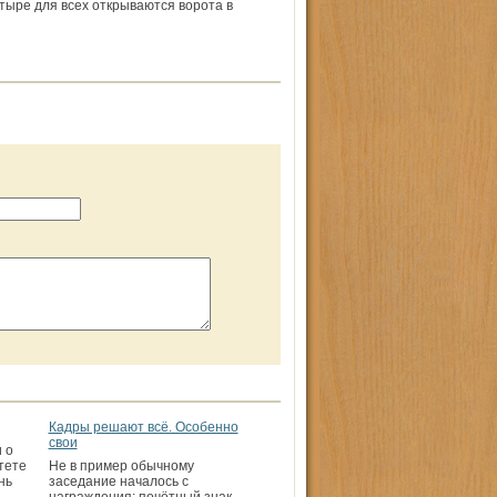
астыре для всех открываются ворота в
Кадры решают всё. Особенно
свои
 о
тете
Не в пример обычному
нь
заседание началось с