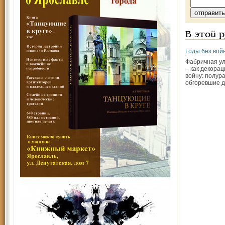
В этой 
Годы без вой
Фабричная ул
– как декорац
войну: полур
обгоревшие д