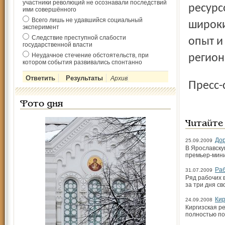
участники революций не осознавали последствий
ресурс
ими совершённого
Всего лишь не удавшийся социальный
широки
эксперимент
Следствие преступной слабости
опыт и
государственной власти
Неудачное стечение обстоятельств, при
регион
котором события развивались спонтанно
Архив
Пресс
Фото дня
Читайте
Дор
25.09.2009
В Ярославску
премьер-мини
Раб
31.07.2009
Ряд рабочих 
за три дня св
Кир
24.09.2008
Киргизская р
полностью по