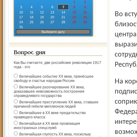
1
2
3
4
5
6
7
8
9
10
11
12
13
14
15
16
Во вступительном слове главы регионов отметили
17
18
19
20
21
22
23
24
25
26
27
28
29
30
близос
31
Выберите дату
центра
вырази
Вопрос дня
сотруд
Как Вы считаете, две российские революции 1917
Респуб
года - это
Величайшее событие ХХ века, принёсшее
На короткой пресс-конференции, состоявшейся после
свободу и счастье народам России
Величайшее разочарование ХХ века,
подпис
доказавшее невозможность построения
справедливого государства
соприк
Величайшее преступление ХХ века, ставшее
причиной гибели миллионов людей
Федера
Величайшее в ХХ веке предательство
правящего класса
интере
Величайшая в ХХ веке провокация
иностранных спецслужб
возмож
Величайшая глупость ХХ века, поскольку