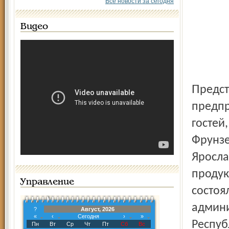
Все новости за сегодня
Видео
Представители правительства и руководители
предпр
гостей
Фрунзе
Яросла
продук
Управление
состоя
админи
?
Август, 2026
«
‹
Сегодня
›
»
Респуб
Пн
Вт
Ср
Чт
Пт
Сб
Вс