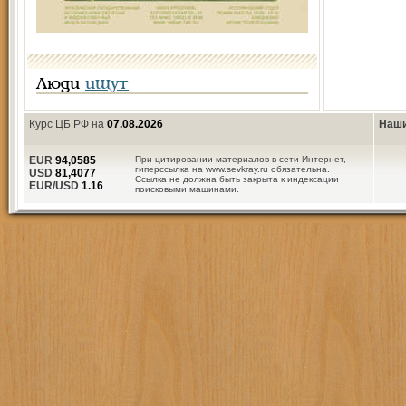
Люди
ищут
Курс ЦБ РФ на
07.08.2026
Наши
EUR
94,0585
При цитировании материалов в сети Интернет,
гиперссылка на www.sevkray.ru обязательна.
USD
81,4077
Ссылка не должна быть закрыта к индексации
EUR/USD
1.16
поисковыми машинами.