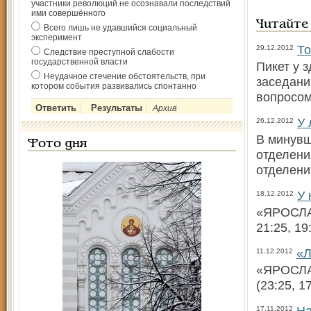
участники революций не осознавали последствий
ими совершённого
Читайте
Всего лишь не удавшийся социальный
эксперимент
То
29.12.2012
Следствие преступной слабости
государственной власти
Пикет у 
Неудачное стечение обстоятельств, при
заседани
котором события развивались спонтанно
вопросом
Архив
У 
26.12.2012
В минувш
Фото дня
отделени
отделени
У 
18.12.2012
«ЯРОСЛАВ
21:25, 19
«Л
11.12.2012
«ЯРОСЛА
(23:25, 1
На
17.11.2012