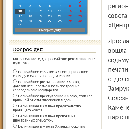
1
2
регион
3
4
5
6
7
8
9
10
11
12
13
14
15
16
совета
17
18
19
20
21
22
23
24
25
26
27
28
29
30
«Центр
31
Выберите дату
Ярославская область вместе с семью другими регионами
Вопрос дня
вошла 
Как Вы считаете, две российские революции 1917
седьму
года - это
печати
Величайшее событие ХХ века, принёсшее
свободу и счастье народам России
отделе
Величайшее разочарование ХХ века,
доказавшее невозможность построения
Замрук
справедливого государства
Величайшее преступление ХХ века, ставшее
Селезн
причиной гибели миллионов людей
Величайшее в ХХ веке предательство
Камене
правящего класса
партсп
Величайшая в ХХ веке провокация
иностранных спецслужб
Величайшая глупость ХХ века, поскольку