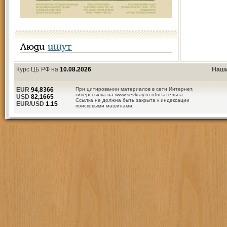
Люди
ищут
Курс ЦБ РФ на
10.08.2026
Наши
EUR
94,8366
При цитировании материалов в сети Интернет,
гиперссылка на www.sevkray.ru обязательна.
USD
82,1665
Ссылка не должна быть закрыта к индексации
EUR/USD
1.15
поисковыми машинами.