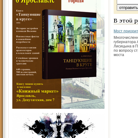
В этой 
Мост приорит
Многочислен
губернатора 
Лисицына в П
по вопросу с
моста