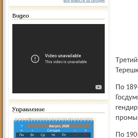
Все новости за сегодня
Видео
Третий номер федерального списка – Валентина
Терешк
По 189-му округу будет баллотироваться бывший депутат
Госдум
гендир
Управление
промыш
?
Август, 2026
«
‹
Сегодня
›
»
По 190-му округу выдвинут председатель ярославского
Пн
Вт
Ср
Чт
Пт
Сб
Вс