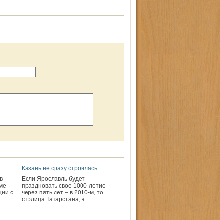
Казань не сразу строилась…
в
Если Ярославль будет
ме
праздновать свое 1000-летие
ции с
через пять лет – в 2010-м, то
столица Татарстана, а