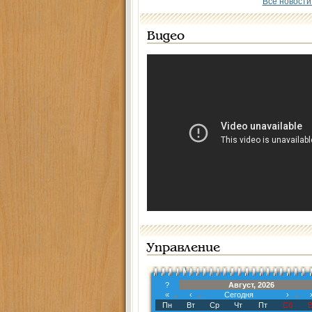
Все новости
Видео
Управление
?
Август, 2026
«
‹
Сегодня
›
Пн
Вт
Ср
Чт
Пт
Сб
В