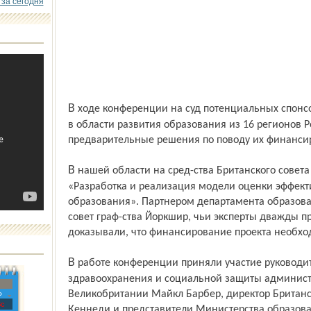
 за сегодня
В ходе конференции на суд потенциальных спонсоров было представлено 22 проекта
в области развития образования из 16 регионов 
предварительные решения по поводу их финансиро
В нашей области на сред-ства Британского совета реализуется сегодня один проект –
«Разработка и реализация модели оценки эффек
образования». Партнером департамента образов
совет граф-ства Йоркшир, чьи эксперты дважды п
доказывали, что финансирование проекта необхо
В работе конференции приняли участие руководитель департамента образования,
здравоохранения и социальной защиты админис
Великобритании Майкл Барбер, директор Британс
»
с
Кеннеди и представители Министерства образова