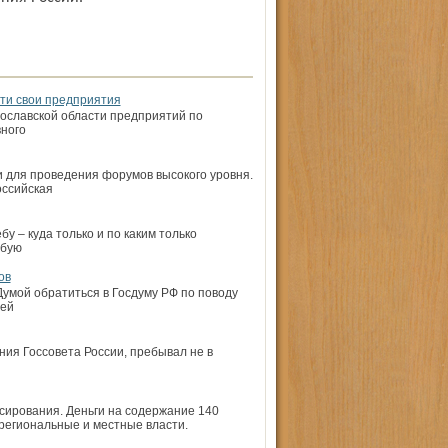
сти свои предприятия
ославской области предприятий по
вного
 для проведения форумов высокого уровня.
ссий­ская
у – куда только и по каким только
обую
ов
умой обратиться в Госдуму РФ по поводу
лей
ия Госсовета России, пребывал не в
ирования. Деньги на содержание 140
региональные и местные власти.