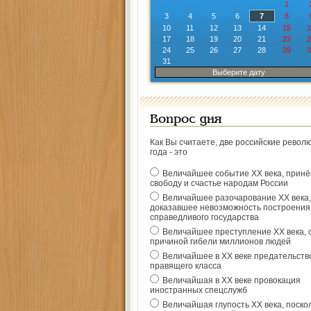
1
3
4
5
6
7
8
10
11
12
13
14
15
1
17
18
19
20
21
22
2
24
25
26
27
28
29
3
31
Выберите дату
Вопрос дня
Как Вы считаете, две российские револ
года - это
Величайшее событие ХХ века, прин
свободу и счастье народам России
Величайшее разочарование ХХ века,
доказавшее невозможность построения
справедливого государства
Величайшее преступление ХХ века, 
причиной гибели миллионов людей
Величайшее в ХХ веке предательств
правящего класса
Величайшая в ХХ веке провокация
иностранных спецслужб
Величайшая глупость ХХ века, поско