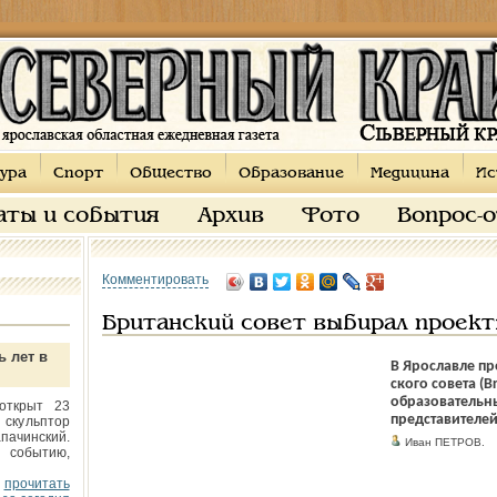
ура
Спорт
Общество
Образование
Медицина
Ис
аты и события
Архив
Фото
Вопрос-
Комментировать
Британский совет выбирал проек
ь лет в
В Ярославле п
ского совета (B
образовательны
открыт 23
представителей
 скульптор
пачинский.
Иван ПЕТРОВ.
 событию,
прочитать