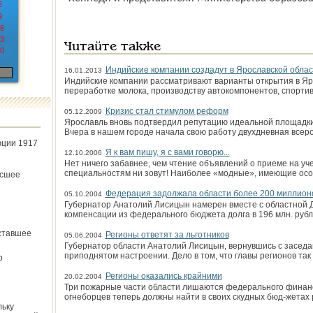
2
9
6
3
Читайте также
0
Индийские компании создадут в Ярославской обла
16.01.2013
Индийские компании рассматривают варианты открытия в Яр
переработке молока, производству автокомпонентов, спорти
Кризис стал стимулом реформ
05.12.2009
Ярославль вновь подтвердил репутацию идеальной площадки
Вчера в нашем городе начала свою работу двухдневная всеро
юции 1917
Я к вам пишу, я с вами говорю...
12.10.2006
Нет ничего забавнее, чем чтение объявлений о приеме на учеб
специальностям ни зовут! Наиболее «модные», имеющие ос
ёсшее
Федерация задолжала области более 200 миллион
05.10.2004
Губернатор Анатолий Лисицын намерен вместе с областной Д
компенсации из федерального бюджета долга в 196 млн. руб
ставшее
Регионы ответят за льготников
05.06.2004
Губернатор области Анатолий Лисицын, вернувшись с заседан
приподнятом настроении. Дело в том, что главы регионов так
о
Регионы оказались крайними
20.02.2004
Три пожарные части области лишаются федерального финанс
огнеборцев теперь должны найти в своих скудных бюд-жетах 
льку