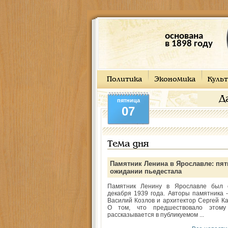
основана
в 1898 году
Политика
Экономика
Культ
Д
пятница
07
Тема дня
Памятник Ленина в Ярославле: пят
ожидании пьедестала
Памятник Ленину в Ярославле был 
декабря 1939 года. Авторы памятника -
Василий Козлов и архитектор Сергей Ка
О том, что предшествовало этому
рассказывается в публикуемом ...