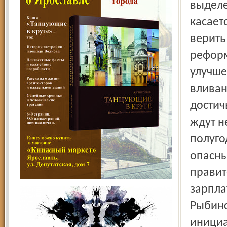
выделе
касает
верить
реформ
улучше
вливан
достич
ждут н
полуго
опасны
правит
зарпла
Рыбинс
инициа