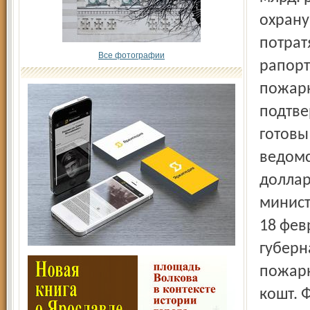
охрану
потрат
Все фотографии
рапорт
пожарн
подтве
готовы
ведомс
доллар
минист
18 фев
губерн
пожарн
кошт. 