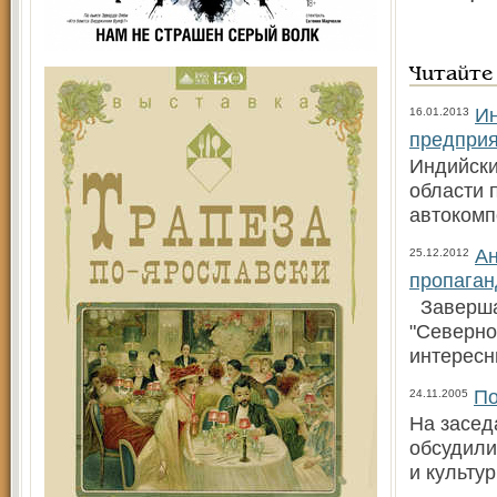
Читайте
Ин
16.01.2013
предпри
Индийски
области 
автокомп
Ан
25.12.2012
пропаган
Завершае
"Северно
интересн
По
24.11.2005
На засед
обсудили
и культу