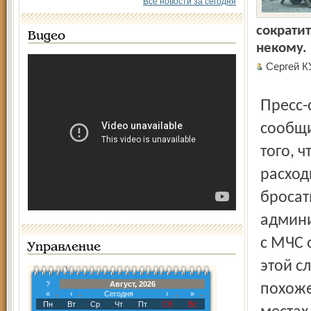
Все новости за сегодня
сократит
Видео
некому.
Сергей К
Пресс-секретарь губернатора Дмитрий Корабчуков
сообщи
того, 
расход
бросат
админи
с МЧС 
Управление
этой с
?
Август, 2026
похоже
«
‹
Сегодня
›
»
Пн
Вт
Ср
Чт
Пт
Сб
Вс