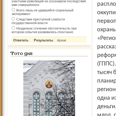
участники революций не осознавали последствий
распло
ими совершённого
Всего лишь не удавшийся социальный
оккупи
эксперимент
Следствие преступной слабости
первоп
государственной власти
Неудачное стечение обстоятельств, при
охраны
котором события развивались спонтанно
«Регио
Архив
расска
Фото дня
реформ
(ГППС)
тысяч 
планир
регион
одна и
деньги
млрд. 