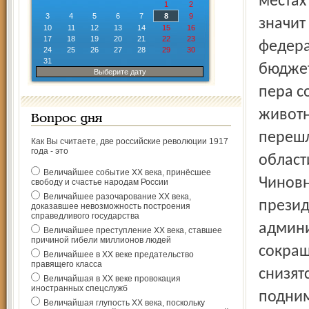
местах
1
2
3
4
5
6
7
8
9
значит
10
11
12
13
14
15
16
17
18
19
20
21
22
23
федера
24
25
26
27
28
29
30
31
бюджет
Выберите дату
пера с
животн
Вопрос дня
перешл
Как Вы считаете, две российские революции 1917
года - это
област
Величайшее событие ХХ века, принёсшее
Чиновн
свободу и счастье народам России
Величайшее разочарование ХХ века,
презид
доказавшее невозможность построения
справедливого государства
админи
Величайшее преступление ХХ века, ставшее
причиной гибели миллионов людей
сокращ
Величайшее в ХХ веке предательство
правящего класса
снизят
Величайшая в ХХ веке провокация
иностранных спецслужб
подним
Величайшая глупость ХХ века, поскольку