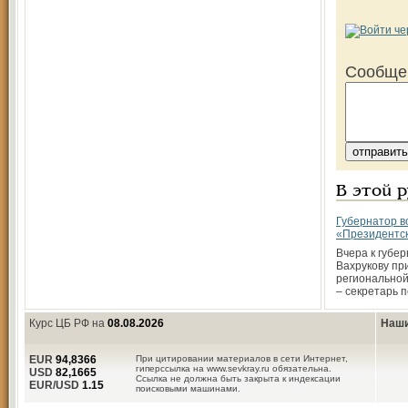
Сообще
В этой 
Губернатор в
«Президентс
Вчера к губе
Вахрукову п
региональной
– секретарь 
Курс ЦБ РФ на
08.08.2026
Наши
EUR
94,8366
При цитировании материалов в сети Интернет,
гиперссылка на www.sevkray.ru обязательна.
USD
82,1665
Ссылка не должна быть закрыта к индексации
EUR/USD
1.15
поисковыми машинами.