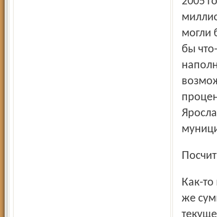
2005 г
миллио
могли 
бы что-
наполн
возмож
процен
Яросла
муници
Посчи
Как-то на досуге моя знакомая решила посчитать, в какую
же сум
текуще