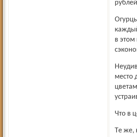
рублей
Огурцы свои моя знакомая только что распробовала, хотя
каждый
в этом 
сэконо
Неудивительно, что многие уже преобразуют участок в
место 
цветам
устраи
Что в 
Те же, кого такое использование земли не устраивает,