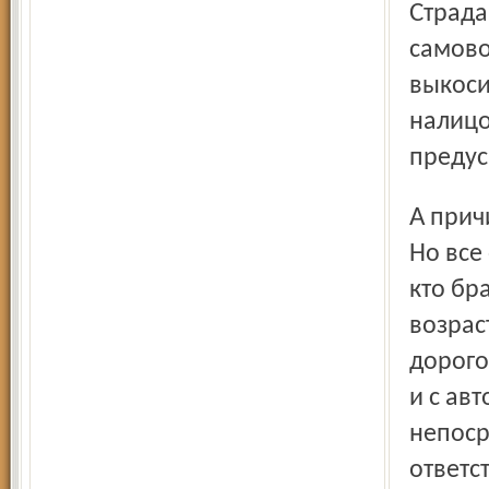
Страдают соседи, а ничего сделать не могут. Разве что
самово
выкоси
налицо
предус
А причин, по которым участ-ки забрасывают, множество.
Но все
кто бр
возрас
дорого
и с ав
непоср
ответс