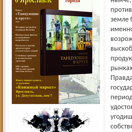
нынче,
против
земле 
именно
возрож
выскоб
продук
рынках
Правда
госуда
период
удосто
угодиш
собств