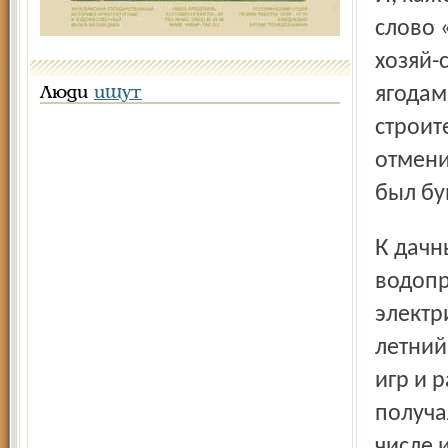
слово 
хозяй-
ягодам
Люди
ищут
строит
отмени
был бу
К дачным участкам прокладывались шоссейные дороги и
водопр
электр
летний
игр и 
получа
числе 