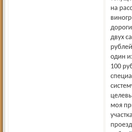
на рас
виногр
дороги
двух с
рублей
один и
100 ру
специ
систем
целевы
моя пр
участка
проезд