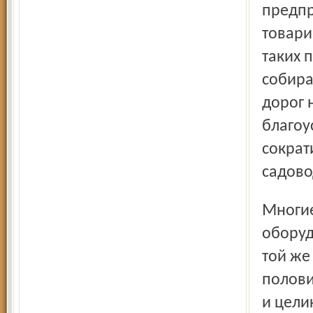
предпр
товари
таких 
собира
дорог 
благоу
сократ
садово
Многие оказались и без воды. Старые трубы и
оборуд
той же
полови
и цели