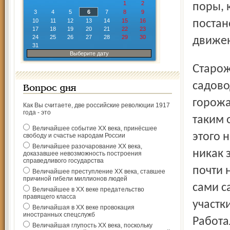
1
2
поры, 
3
4
5
6
7
8
9
10
11
12
13
14
15
16
постан
17
18
19
20
21
22
23
24
25
26
27
28
29
30
движен
31
Выберите дату
Старожилы утверждают, что именно первые
садово
Вопрос дня
горожа
Как Вы считаете, две российские революции 1917
года - это
таким 
Величайшее событие ХХ века, принёсшее
этого 
свободу и счастье народам России
Величайшее разочарование ХХ века,
никак 
доказавшее невозможность построения
справедливого государства
почти 
Величайшее преступление ХХ века, ставшее
причиной гибели миллионов людей
сами с
Величайшее в ХХ веке предательство
правящего класса
участк
Величайшая в ХХ веке провокация
иностранных спецслужб
Работа
Величайшая глупость ХХ века, поскольку