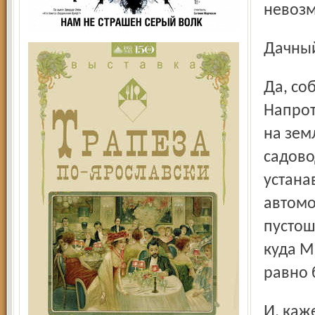
невоз
Дачны
Да, собственно, государ-ство и не стремилось к этому.
Напрот
на зем
садово
устана
автомо
пустош
куда М
равно 
И, кажется, именно тогда и появилось в обиходе россиян