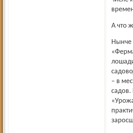
време
А что
Нынче – увы, зачастую как в песне Новеллы Матвеевой:
«Ферма
лошади
садово
– в ме
садов.
«Урожа
практи
заросш