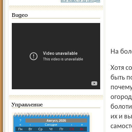
Все новости за сегодня
Видео
На бо
Хотя со словом «отдыхают» в этом случае, наверное, стоит
быть п
почему
огород
Управление
болоти
их и в
?
Август, 2026
«
‹
Сегодня
›
»
самост
Пн
Вт
Ср
Чт
Пт
Сб
Вс