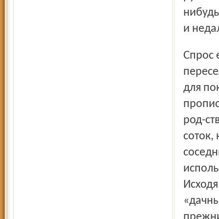
нибудь
и неда
Спрос есть. Все чаще покупают землю в товариществах
пересе
для по
пропис
род-ст
соток,
соседн
исполь
Исходя
«дачны
прежни