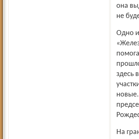
она вы
не буд
Одно из лучших на сегодня в области – товарищество
«Желез
помога
прошло
здесь 
участк
новые.
предсе
Рождес
На грани полнейшего износа и оборудование в