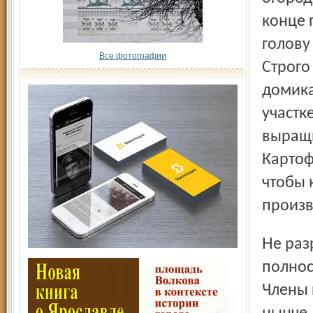
конце 
голову
Все фотографии
Строго
домика
участк
выращи
Картоф
чтобы 
произв
Не разрешалось возводить заборы между соседями,
полнос
Члены 