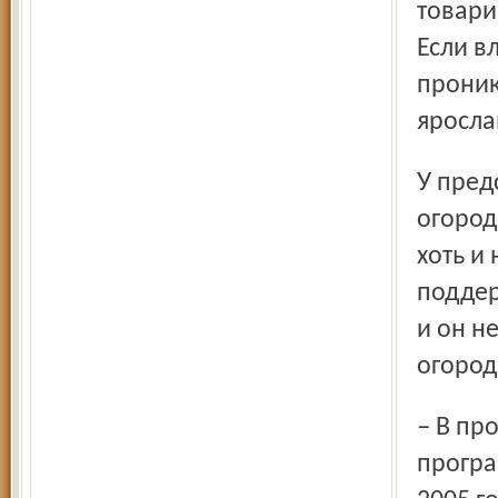
товари
Если в
проник
яросла
У председателя областного совета садоводов и
огород
хоть и
поддер
и он н
огород
– В прошлом году в области была принята целевая
програ