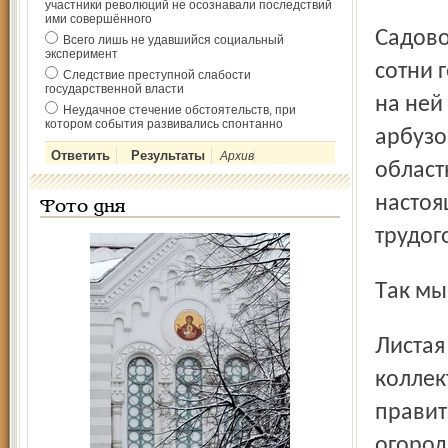
участники революций не осознавали последствий
ими совершённого
Садоводческие товарищества создали вокруг города
Всего лишь не удавшийся социальный
эксперимент
сотни 
Следствие преступной слабости
государственной власти
на ней
Неудачное стечение обстоятельств, при
котором события развивались спонтанно
арбузо
Архив
област
настоя
Фото дня
трудог
Так м
Листая сохранившиеся уставы первых добровольных
коллек
правит
огород