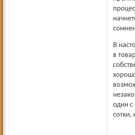
процес
начнет
сомнен
В настоящее время только около десяти процентов садов
в това
собств
хорошо
возмож
незако
один с
сотки, 