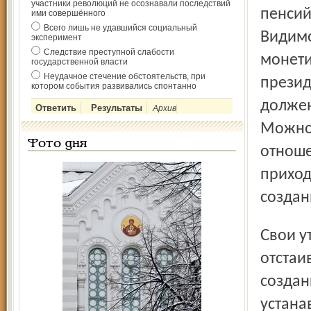
участники революций не осознавали последствий
пенсий
ими совершённого
Всего лишь не удавшийся социальный
Видимо
эксперимент
Следствие преступной слабости
монети
государственной власти
Неудачное стечение обстоятельств, при
презид
котором события развивались спонтанно
должен
Архив
Можно 
Фото дня
отноше
приход
создан
Свои утраченные права офицеры запаса намерены
отстаи
создан
устана