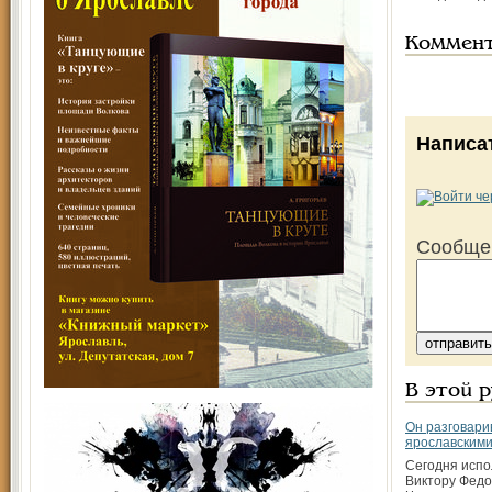
Коммен
Написа
Сообще
В этой 
Он разговари
ярославским
Сегодня испо
Виктору Федо