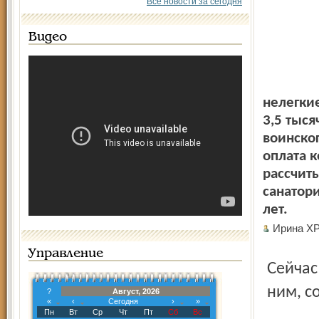
Все новости за сегодня
Видео
нелегкие
3,5 тыся
воинског
оплата к
рассчит
санатори
лет.
Ирина Х
Управление
Сейчас эти льготы не дейст-вуют. Не предусмотрена по
ним, с
?
Август, 2026
«
‹
Сегодня
›
»
Пн
Вт
Ср
Чт
Пт
Сб
Вс