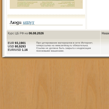
Люди
ищут
Курс ЦБ РФ на
06.08.2026
Наши
EUR
93,1901
При цитировании материалов в сети Интернет,
гиперссылка на www.sevkray.ru обязательна.
USD
80,9293
Ссылка не должна быть закрыта к индексации
EUR/USD
1.16
поисковыми машинами.