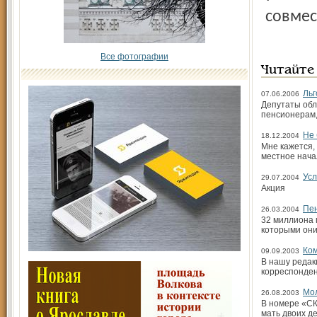
совмес
Все фотографии
Читайте
Льг
07.06.2006
Депутаты обл
пенсионерам,
Не 
18.12.2004
Мне кажется,
местное нача
Усл
29.07.2004
Акция
Пен
26.03.2004
32 миллиона 
которыми они
Ком
09.09.2003
В нашу редак
корреспонден
Мол
26.08.2003
В номере «СК
мать двоих 