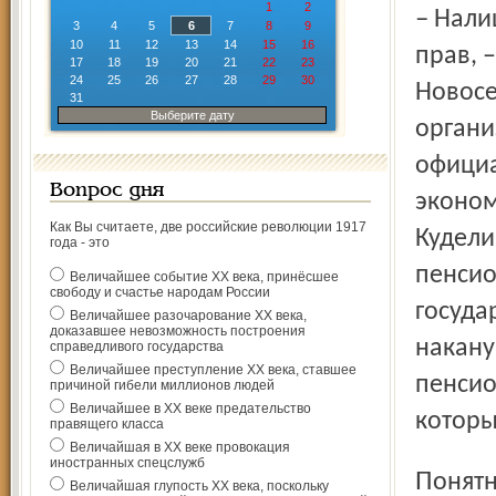
1
2
– Налицо прямое ущемление наших конституционных
3
4
5
6
7
8
9
10
11
12
13
14
15
16
прав, 
17
18
19
20
21
22
23
24
25
26
27
28
29
30
Новосе
31
Выберите дату
органи
офици
Вопрос дня
эконом
Как Вы считаете, две российские революции 1917
Кудели
года - это
пенсио
Величайшее событие ХХ века, принёсшее
свободу и счастье народам России
госуда
Величайшее разочарование ХХ века,
доказавшее невозможность построения
накану
справедливого государства
Величайшее преступление ХХ века, ставшее
пенсио
причиной гибели миллионов людей
Величайшее в ХХ веке предательство
которы
правящего класса
Величайшая в ХХ веке провокация
иностранных спецслужб
Понятно, конечно, что на фоне общероссийских низких
Величайшая глупость ХХ века, поскольку