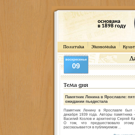
основана
в 1898 году
Политика
Экономика
Культ
Д
воскресенье
09
Тема дня
Памятник Ленина в Ярославле: пят
ожидании пьедестала
Памятник Ленину в Ярославле был 
декабря 1939 года. Авторы памятника -
Василий Козлов и архитектор Сергей Ка
О том, что предшествовало этому
рассказывается в публикуемом ...