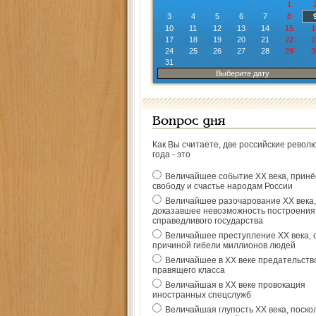
1
3
4
5
6
7
8
10
11
12
13
14
15
1
17
18
19
20
21
22
2
24
25
26
27
28
29
3
31
Выберите дату
Вопрос дня
Как Вы считаете, две российские револ
года - это
Величайшее событие ХХ века, прин
свободу и счастье народам России
Величайшее разочарование ХХ века,
доказавшее невозможность построения
справедливого государства
Величайшее преступление ХХ века, 
причиной гибели миллионов людей
Величайшее в ХХ веке предательств
правящего класса
Величайшая в ХХ веке провокация
иностранных спецслужб
Величайшая глупость ХХ века, поско