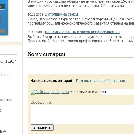
В эти дни ярославская областная дума отмечает свое 15-лети
2
момента избрания депутатов 5-го созыва. Обе эти даты
9
6
В столицу на съезд
20.11.2008
3
Сегодня в Москве открывается Х съезд партии «Единая Росс
0
программу социально-экономического развития страны на пе
В политике настала эпоха профессионалов
05.03.2008
Выборы 2 марта ознаменовали наступление нового этапа в р
Ярославской области – эпохи профессионалов. Что это значи
Комментарии
юции 1917
ёсшее
Написать комментарий
Подписаться на обновления
или введите имя:
ставшее
Сообщение:
о
льку