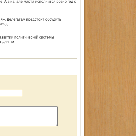
е. А в начале марта исполнится ровно год с
ия». Делегатам предстоит обсудить
риод
азвитии политической системы
т для по