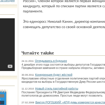
 за сегодня
Россия», членом которой является первая женщин
кандидату, который по спискам партии является 
парламенте.
Это единоросс Николай Канин, директор компании «ЯрИнвестПроект». Канин будет
совмещать депутатство со своей основной деятел
Читайте также
Оглядываясь в будущее
24.11.2011
4 декабря этого года состоятся выборы депутатов Государст
Предвыборная кампания в стране набрала обороты, активно о
Конкуренция будет жёсткой
30.09.2011
Ярославские областные отделения политических партий опр
кандидатов на выборы в Государственную Думу России шесто
Новый стиль партийной работы
11.12.2010
Послание Президента РФ Дмитрия Медведева Федеральному 
политологов до домохозяек. Простые люди могут позволить
»
Виктор РОГОЦКИЙ: «КПД думы измеряется качеств
с
27.02.2009