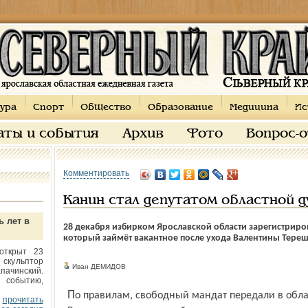
ура
Спорт
Общество
Образование
Медицина
Ис
аты и события
Архив
Фото
Вопрос-
Комментировать
Канин стал депутатом областной 
ь лет в
28 декабря избирком Ярославской области зарегистриро
который займёт вакантное после ухода Валентины Тереш
открыт 23
 скульптор
Иван ДЕМИДОВ
пачинский.
 событию,
По правилам, свободный мандат передали в областное отделение партии «Единая
прочитать