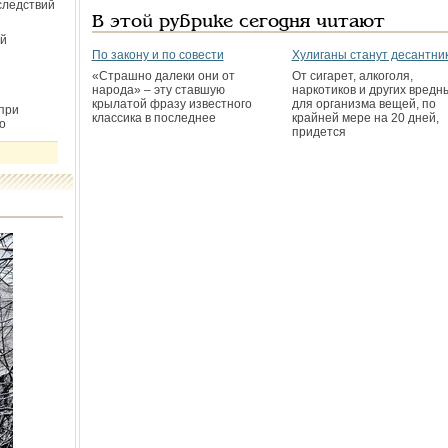
следствий
В этой рубрике сегодня читают
й
По закону и по совести
Хулиганы станут десантни
«Страшно далеки они от
От сигарет, алкоголя,
народа» – эту ставшую
наркотиков и других вредн
крылатой фразу известного
для организма вещей, по
при
классика в последнее
крайней мере на 20 дней,
о
придется