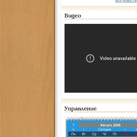
Все новости
Видео
Управление
?
Август, 2026
«
‹
Сегодня
›
Пн
Вт
Ср
Чт
Пт
Сб
В