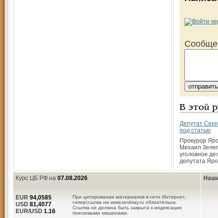
Сообще
В этой 
Депутат Серг
под статью
Прокурор Яро
Михаил Зелеп
уголовное де
депутата Яро
Курс ЦБ РФ на
07.08.2026
Наши
EUR
94,0585
При цитировании материалов в сети Интернет,
гиперссылка на www.sevkray.ru обязательна.
USD
81,4077
Ссылка не должна быть закрыта к индексации
EUR/USD
1.16
поисковыми машинами.