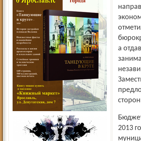
направ
эконом
отмети
бюрокр
а отда
занима
незави
Замест
предло
сторон
Бюджет ИРСИ планируется в размере 34 млн. рублей на
2013 г
муници