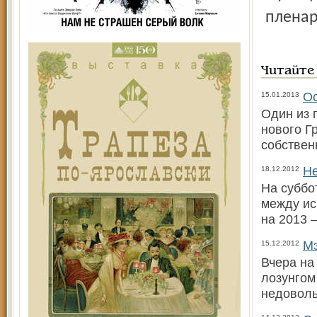
пленар
Читайте
Ос
15.01.2013
Один из 
нового Г
собствен
Не
18.12.2012
На суббо
между ис
на 2013 
Мэ
15.12.2012
Вчера на
лозунгом
недовол