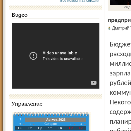
Все новости за сегодня
еще
Видео
предпри
Дмитрий
Бюджет дефицитный, поэтому власть решила уменьшить
расход
миллио
зарпла
рублей
коммун
Некото
Управление
содерж
?
Август, 2026
планир
«
‹
Сегодня
›
»
Пн
Вт
Ср
Чт
Пт
Сб
Вс