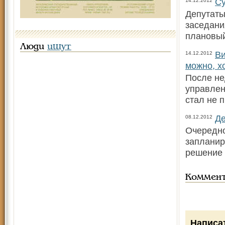
Су
14.12.2012
Депутаты
заседани
плановый
Люди
ищут
В
14.12.2012
можно, х
После не
управлен
стал не 
Де
08.12.2012
Очередно
запланир
решение 
Коммен
Написа