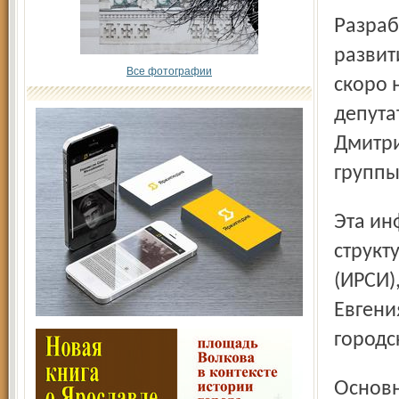
Разработка новой стратегии социально-экономического
развит
Все фотографии
скоро 
депута
Дмитри
группы
Эта информация прозвучала при обсуждении новой
структ
(ИРСИ)
Евгени
город­
Основные вопросы касались того, не пересекаются ли