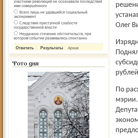
участники революций не осознавали последствий
решени
ими совершённого
Всего лишь не удавшийся социальный
устана
эксперимент
Следствие преступной слабости
Олег В
государственной власти
Неудачное стечение обстоятельств, при
котором события развивались спонтанно
Изрядно сэкономили на общественных организациях.
Архив
Поднял
субсид
Фото дня
рублей
По расходам бюджетных денег отчитались все управления
мэрии.
Депута
эконом
предло