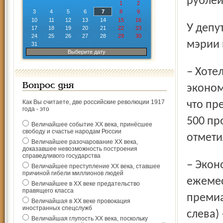
рублей
1
2
3
4
5
6
7
8
9
10
11
12
13
14
15
16
У депутатов было много вопросов по финансированию
17
18
19
20
21
22
23
24
25
26
27
28
29
30
мэрии 
31
Выберите дату
– Хотелось понять, какой порядок распределения
Вопрос дня
эконом
Как Вы считаете, две российские революции 1917
что пр
года - это
500 пр
Величайшее событие ХХ века, принёсшее
свободу и счастье народам России
отмети
Величайшее разочарование ХХ века,
доказавшее невозможность построения
справедливого государства
– Экономия фонда оплаты труда, которая образуется
Величайшее преступление ХХ века, ставшее
причиной гибели миллионов людей
ежемес
Величайшее в ХХ веке предательство
правящего класса
премиа
Величайшая в ХХ веке провокация
иностранных спецслужб
слева)
Величайшая глупость ХХ века, поскольку