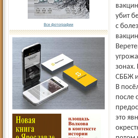
вакцин
убит б
Все фотографии
с боле
вакцин
Верете
угрожа
зонах.
СББЖ и
В посё
после 
предос
это яв
окрест