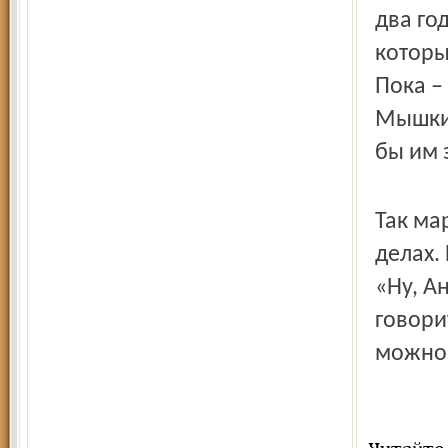
два го
которы
Пока – 
Мышкин
бы им 
Так ма
делах.
«Ну, А
говори
можно 