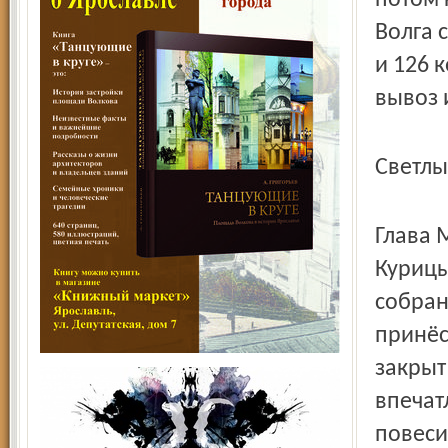
потом 
Волга 
и 126 
вывоз 
Светлы
Глава 
Курицы
собран
принёс
закрыт
впечат
повеси