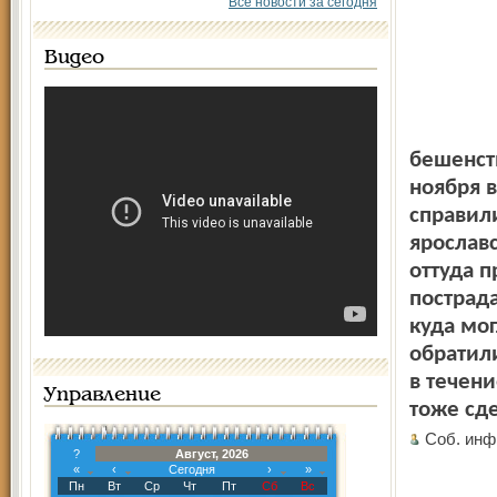
Все новости за сегодня
Видео
бешенст
ноября 
справили
ярослав
оттуда п
пострада
куда мог
обратили
в течени
Управление
тоже сд
Соб. инф
?
Август, 2026
«
‹
Сегодня
›
»
Пн
Вт
Ср
Чт
Пт
Сб
Вс