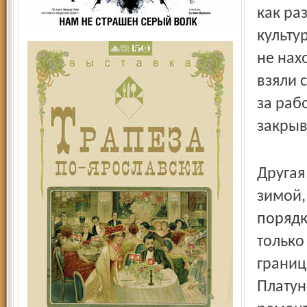
как ра
культу
не нах
взяли 
за рабо
закрыв
Другая
зимой, 
порядк
только
границ
Платун