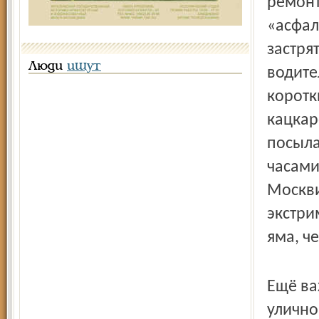
ремонт
«асфал
застря
Люди
ищут
водите
коротк
кацкар
посыла
часами
Москви
экстри
яма, ч
Ещё ва
улично