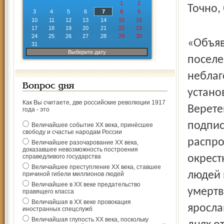
1
2
Точно,
3
4
5
6
7
8
9
10
11
12
13
14
15
16
17
18
19
20
21
22
23
24
25
26
27
28
29
30
«Объяв
31
Выберите дату
поселе
неблаг
Вопрос дня
устано
Как Вы считаете, две российские революции 1917
Верете
года - это
подпис
Величайшее событие ХХ века, принёсшее
свободу и счастье народам России
распро
Величайшее разочарование ХХ века,
доказавшее невозможность построения
справедливого государства
окрест
Величайшее преступление ХХ века, ставшее
людей 
причиной гибели миллионов людей
Величайшее в ХХ веке предательство
умертв
правящего класса
Величайшая в ХХ веке провокация
яросла
иностранных спецслужб
Величайшая глупость ХХ века, поскольку