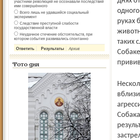
днях о
участники революций не осознавали последствий
ими совершённого
одного
Всего лишь не удавшийся социальный
эксперимент
руках 
Следствие преступной слабости
государственной власти
животн
Неудачное стечение обстоятельств, при
котором события развивались спонтанно
таких 
Архив
Собаке
привив
Фото дня
Нескол
вблизи
агресс
Собака
резуль
застре