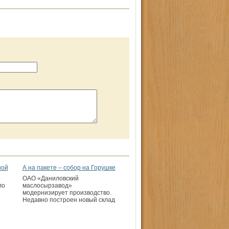
ной
А на пакете – собор на Горушке
ОАО «Даниловский
ло
маслосырзавод»
модернизирует производство.
Недавно построен новый склад