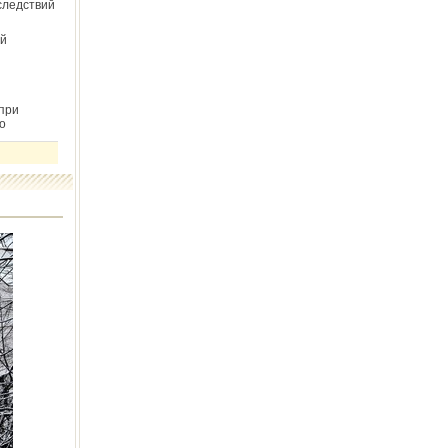
следствий
й
при
о