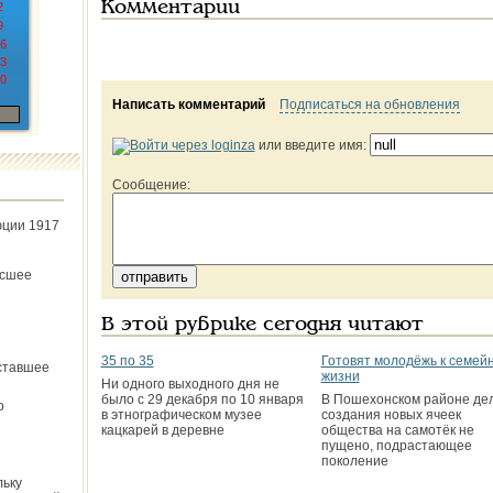
Комментарии
2
9
6
3
0
Написать комментарий
Подписаться на обновления
или введите имя:
Сообщение:
юции 1917
ёсшее
В этой рубрике сегодня читают
35 по 35
Готовят молодёжь к семей
ставшее
жизни
Ни одного выходного дня не
было с 29 декабря по 10 января
В Пошехонском районе де
о
в этнографическом музее
создания новых ячеек
кацкарей в деревне
общества на самотёк не
пущено, подрастающее
поколение
льку