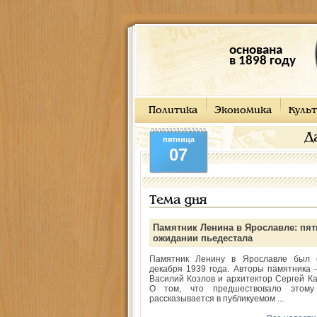
основана
в 1898 году
Политика
Экономика
Культ
Д
пятница
07
Тема дня
Памятник Ленина в Ярославле: пят
ожидании пьедестала
Памятник Ленину в Ярославле был 
декабря 1939 года. Авторы памятника -
Василий Козлов и архитектор Сергей Ка
О том, что предшествовало этому
рассказывается в публикуемом ...