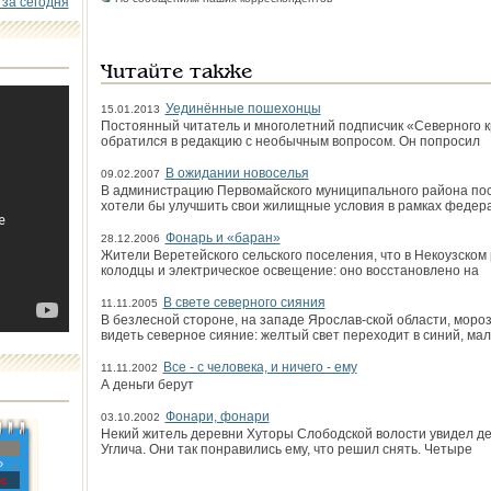
 за сегодня
Читайте также
Уединённые пошехонцы
15.01.2013
Постоянный читатель и многолетний подписчик «Северного 
обратился в редакцию с необычным вопросом. Он попросил
В ожидании новоселья
09.02.2007
В администрацию Первомайского муниципального района пос
хотели бы улучшить свои жилищные условия в рамках федер
Фонарь и «баран»
28.12.2006
Жители Веретейского сельского поселения, что в Некоузском 
колодцы и электрическое освещение: оно восстановлено на
В свете северного сияния
11.11.2005
В безлесной стороне, на западе Ярослав-ской области, моро
видеть северное сияние: желтый свет переходит в синий, ма
Все - с человека, и ничего - ему
11.11.2002
А деньги берут
Фонари, фонари
03.10.2002
Некий житель деревни Хуторы Слободской волости увидел д
Углича. Они так понравились ему, что решил снять. Четыре
»
с