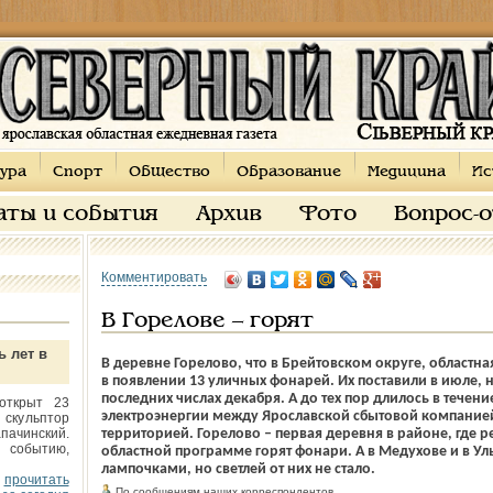
ура
Спорт
Общество
Образование
Медицина
Ис
аты и события
Архив
Фото
Вопрос-
Комментировать
В Горелове – горят
ь лет в
В деревне Горелово, что в Брейтовском округе, областн
в появлении 13 уличных фонарей. Их поставили в июле, но
последних числах декабря. А до тех пор длилось в течен
открыт 23
электроэнергии между Ярославской сбытовой компанией
 скульптор
пачинский.
территорией. Горелово – первая деревня в районе, где ре
 событию,
областной программе горят фонари. А в Медухове и в Уль
лампочками, но светлей от них не стало.
прочитать
По сообщениям наших корреспондентов