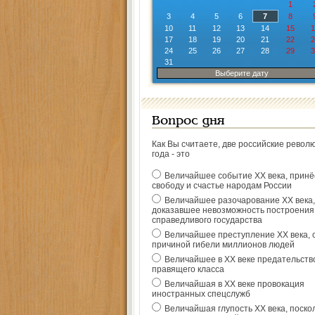
1
3
4
5
6
7
8
10
11
12
13
14
15
1
17
18
19
20
21
22
2
24
25
26
27
28
29
3
31
Выберите дату
Вопрос дня
Как Вы считаете, две российские револ
года - это
Величайшее событие ХХ века, прин
свободу и счастье народам России
Величайшее разочарование ХХ века,
доказавшее невозможность построения
справедливого государства
Величайшее преступление ХХ века, 
причиной гибели миллионов людей
Величайшее в ХХ веке предательств
правящего класса
Величайшая в ХХ веке провокация
иностранных спецслужб
Величайшая глупость ХХ века, поско