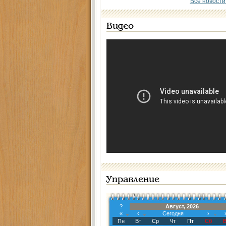
Все новости
Видео
Управление
?
Август, 2026
«
‹
Сегодня
›
Пн
Вт
Ср
Чт
Пт
Сб
В