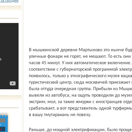
 за сегодня
В мышкинской деревне Мартыново это нынче буде
уличные фонари не горят, не мешают. То есть они
часов 45 минут. У них автоматическое включение.
соответствии с губернаторской программой элект
появилось, только у этнографического музея кацк
туристический центр, сюда москвичей приезжает п
была оттуда очередная группа. Прибыли из Мышкин
вывели из автобуса, на ощупь проводили до музея
экстрим, мол, за такие жмурки с иностранцев отде
срабатывает, а вот представитель одной турфирмы
в вашу тмутаракань не повезу.
»
с
Раньше, до мощной электрификации, было проще: