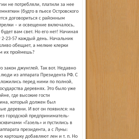
ии не потребляли, платили за нее
мняткин (будто в пьесе Островского
ется договориться с районным
трелки – и освещение включалось,
 будет вам свет. Но его нет! Начиная
у 2-23-57 каждый день. Начальник
ежливо обещает, а мелкие клерки
ем их проймешь?
 закон джунглей. Так вот. Недавно
 люди из аппарата Президента РФ. С
ложились перед ними по полной,
осударства деревнях. Это было уже
йне, где высокие гости
кина, который должен был
ые деревни. И вот он появился: на
вез городской предприниматель-
сквичами «Газель» и пустились в
ппарата президента, а с Луны:
ю картошку добавляют лен и т. п. Но