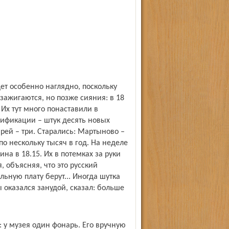
т особенно наглядно, поскольку
 зажигаются, но позже сияния: в 18
 Их тут много понаставили в
рификации – штук десять новых
арей – три. Старались: Мартыново –
о нескольку тысяч в год. На неделе
а в 18.15. Их в потемках за руки
, объясняя, что это русский
льную плату берут... Иногда шутка
 оказался занудой, сказал: больше
 у музея один фонарь. Его вручную