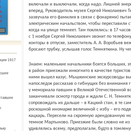
2
включали и выключали, когда надо. Лишней энерг
9
вперед. Руководитель музея Сергей Николаевич Те
6
3
зазвучала его фамилия в связи с фонарями) пыта
0
электрическим начальством, чтобы переставили с
когда на улице темнеет. Там поклялись: в 17 часов
с 1 ноября Сергей Николаевич звонит по телефон
конторы в отпуске, заместитель А. А. Воробьев в
бросают трубку, услышав голос Темняткина. Ну ч
юции 1917
Знаем: маленькие начальники боятся больших, это
в район приезжали инкогнито в качестве туристов
ёсшее
ними вышел казус. Мышкинские экскурсоводы вы
напоследок рассказав о гибнущих без внимания г
у мемориала павшим в Великой Отечественной во
заканчивали осмотр города и ждали С. Н. Темнят
ставшее
сопровождать их дальше – в Кацкий стан, в те сам
о
роскошной иномарке величиной с избу – его под
кацкарь. Пересели на скромную арендованную мо
темное Мартыново. Приезжие были словно не из а
льку
удивлялись всему, предполагали, будто в томлену