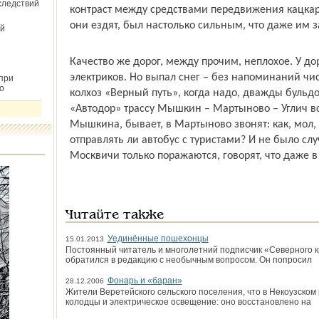
следствий
контраст между средствами передвижения кацкар
они ездят, был настолько сильным, что даже им 
й
Качество же дорог, между прочим, неплохое. У д
электриков. Но выпал снег – без напоминаний чис
при
о
колхоз «Верный путь», когда надо, дважды буль
«Автодор» трассу Мышкин – Мартыново – Углич вс
Мышкина, бывает, в Мартыново звонят: как, мол, 
отправлять ли автобус с туристами? И не было слу
Москвичи только поражаются, говорят, что даже в 
Читайте также
Уединённые пошехонцы
15.01.2013
Постоянный читатель и многолетний подписчик «Северного 
обратился в редакцию с необычным вопросом. Он попросил
Фонарь и «баран»
28.12.2006
Жители Веретейского сельского поселения, что в Некоузском 
колодцы и электрическое освещение: оно восстановлено на