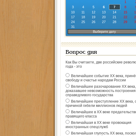
1
3
4
5
6
7
8
10
11
12
13
14
15
1
17
18
19
20
21
22
2
24
25
26
27
28
29
3
31
Выберите дату
Вопрос дня
Как Вы считаете, две российские револ
года - это
Величайшее событие ХХ века, прин
свободу и счастье народам России
Величайшее разочарование ХХ века,
доказавшее невозможность построения
справедливого государства
Величайшее преступление ХХ века, 
причиной гибели миллионов людей
Величайшее в ХХ веке предательств
правящего класса
Величайшая в ХХ веке провокация
иностранных спецслужб
Величайшая глупость ХХ века, поско