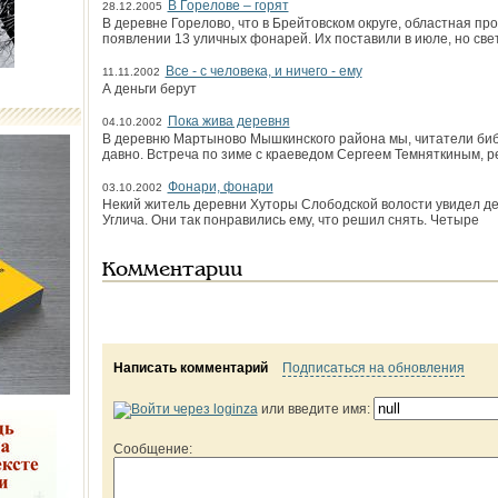
В Горелове – горят
28.12.2005
В деревне Горелово, что в Брейтовском округе, областная п
появлении 13 уличных фонарей. Их поставили в июле, но све
Все - с человека, и ничего - ему
11.11.2002
А деньги берут
Пока жива деревня
04.10.2002
В деревню Мартыново Мышкинского района мы, читатели биб
давно. Встреча по зиме с краеведом Сергеем Темняткиным, 
Фонари, фонари
03.10.2002
Некий житель деревни Хуторы Слободской волости увидел д
Углича. Они так понравились ему, что решил снять. Четыре
Комментарии
Написать комментарий
Подписаться на обновления
или введите имя:
Сообщение: