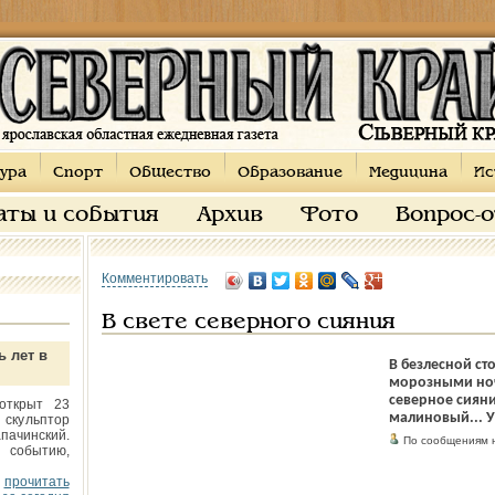
ура
Спорт
Общество
Образование
Медицина
Ис
аты и события
Архив
Фото
Вопрос-
Комментировать
В свете северного сияния
ь лет в
В безлесной ст
морозными ноч
северное сияни
открыт 23
малиновый... У
 скульптор
пачинский.
По сообщениям н
 событию,
прочитать