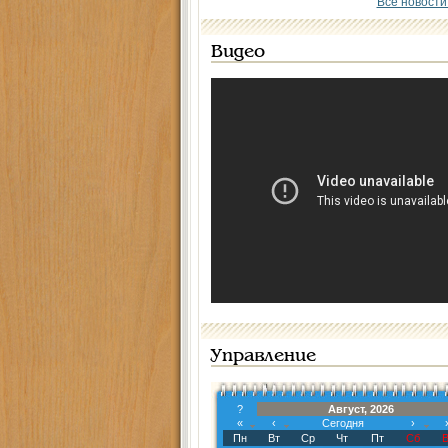
Все новости
Видео
Управление
?
Август, 2026
«
‹
Сегодня
›
Пн
Вт
Ср
Чт
Пт
Сб
В