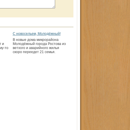
С новосельем, Молодёжный!
В новые дома микрорайона
т и
Молодёжный города Ростова из
му-то
ветхого и аварийного жилья
скоро переедет 21 семья.