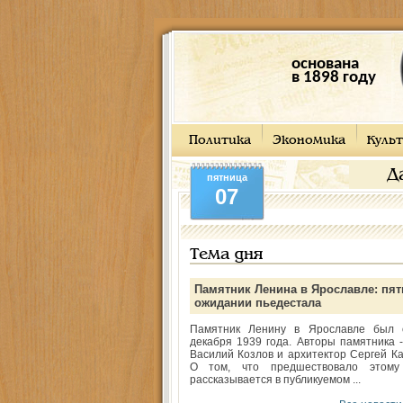
основана
в 1898 году
Политика
Экономика
Культ
Д
пятница
07
Тема дня
Памятник Ленина в Ярославле: пят
ожидании пьедестала
Памятник Ленину в Ярославле был 
декабря 1939 года. Авторы памятника -
Василий Козлов и архитектор Сергей Ка
О том, что предшествовало этому
рассказывается в публикуемом ...