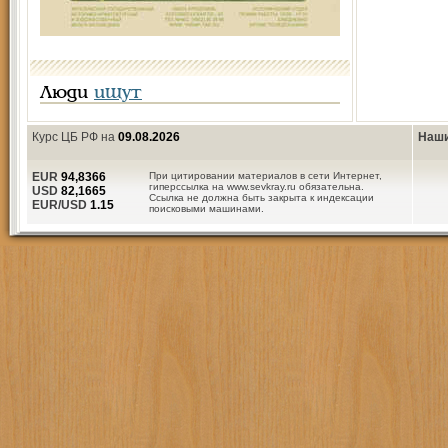
Люди
ищут
Курс ЦБ РФ на
09.08.2026
Наши
EUR
94,8366
При цитировании материалов в сети Интернет,
гиперссылка на www.sevkray.ru обязательна.
USD
82,1665
Ссылка не должна быть закрыта к индексации
EUR/USD
1.15
поисковыми машинами.