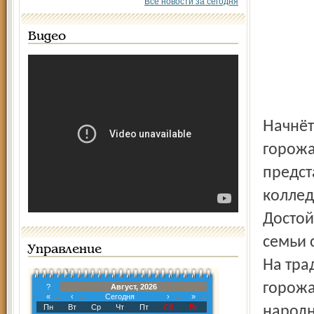
Все новости за сегодня
Видео
Начнётся праздничное действо полюбившимся
горожа
предст
коллед
Достой
семьи 
Управление
На тра
горожа
?
Август, 2026
«
‹
Сегодня
›
»
Пн
Вт
Ср
Чт
Пт
Сб
Вс
народн