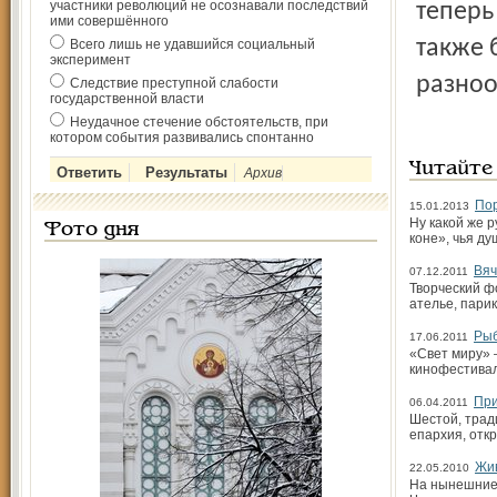
участники революций не осознавали последствий
теперь
ими совершённого
также 
Всего лишь не удавшийся социальный
эксперимент
разноо
Следствие преступной слабости
государственной власти
Неудачное стечение обстоятельств, при
котором события развивались спонтанно
Читайте
Архив
Пор
15.01.2013
Ну какой же р
Фото дня
коне», чья ду
Вяч
07.12.2011
Творческий ф
ателье, парик
Рыб
17.06.2011
«Свет миру» 
кинофестивал
При
06.04.2011
Шестой, трад
епархия, отк
Жи
22.05.2010
На нынешние 