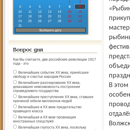
1
2
3
4
5
6
7
8
9
«Рыбин
10
11
12
13
14
15
16
17
18
19
20
21
22
23
прикуп
24
25
26
27
28
29
30
31
мастер
Выберите дату
рыбинц
фестив
Вопрос дня
предс
Как Вы считаете, две российские революции 1917
года - это
объеди
Величайшее событие ХХ века, принёсшее
праздн
свободу и счастье народам России
Величайшее разочарование ХХ века,
В этом
доказавшее невозможность построения
справедливого государства
особен
Величайшее преступление ХХ века, ставшее
причиной гибели миллионов людей
провод
Величайшее в ХХ веке предательство
правящего класса
отдалё
Величайшая в ХХ веке провокация
иностранных спецслужб
Волжск
Величайшая глупость ХХ века, поскольку