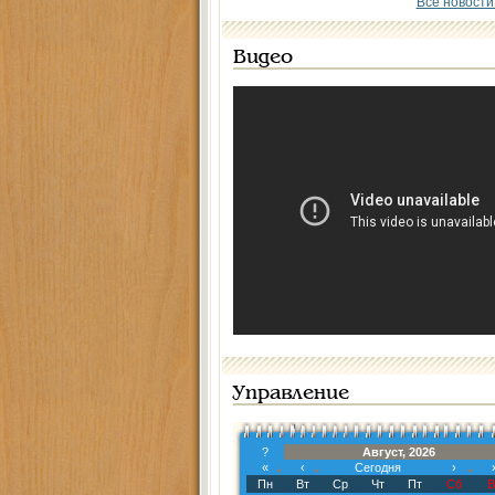
Все новости
Видео
Управление
?
Август, 2026
«
‹
Сегодня
›
Пн
Вт
Ср
Чт
Пт
Сб
В