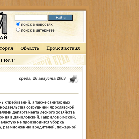
поиск в новостях
поиск в интернете
тория
Область
Происшествия
ответ
среда, 26 августа 2009
ых требований, а также санитарных
нодательства сотрудники Ярославской
елями департамента лесного хозяйства
фонда в Даниловский, Гаврилов-Ямский,
зачастую не производится уборка
са, размножению вредителей, пожарной