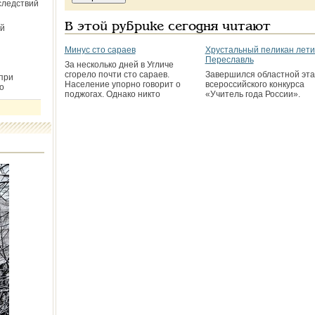
следствий
В этой рубрике сегодня читают
й
Минус сто сараев
Хрустальный пеликан лети
Переславль
За несколько дней в Угличе
сгорело почти сто сараев.
Завершился областной эта
при
Население упорно говорит о
всероссийского конкурса
о
поджогах. Однако никто
«Учитель года России».