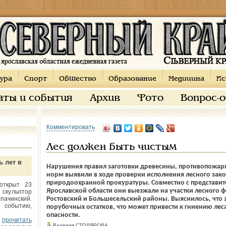
ура
Спорт
Общество
Образование
Медицина
Ис
аты и события
Архив
Фото
Вопрос-
Комментировать
Лес должен быть чистым
ь лет в
Нарушения правил заготовки древесины, противопожарн
норм выявили в ходе проверки исполнения лесного зако
природоохранной прокуратуры. Совместно с представит
открыт 23
Ярославской области они выезжали на участки лесного 
 скульптор
пачинский.
Ростовский и Большесельский районы. Выяснилось, что 
 событию,
порубочных остатков, что может привести к гниению ле
опасности.
прочитать
Валерия СТОЛЯРОВА