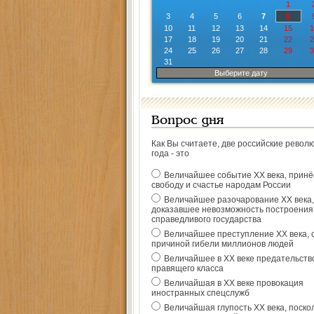
1
3
4
5
6
7
8
10
11
12
13
14
15
1
17
18
19
20
21
22
2
24
25
26
27
28
29
3
31
Выберите дату
Вопрос дня
Как Вы считаете, две российские револ
года - это
Величайшее событие ХХ века, прин
свободу и счастье народам России
Величайшее разочарование ХХ века,
доказавшее невозможность построения
справедливого государства
Величайшее преступление ХХ века, 
причиной гибели миллионов людей
Величайшее в ХХ веке предательств
правящего класса
Величайшая в ХХ веке провокация
иностранных спецслужб
Величайшая глупость ХХ века, поско