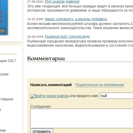
Под знаком доверия
2
27.08.2010
Это уже тенденция: всё больше граждан видят в органах про
9
интересов, проникаются доверием и чаще обращаются за п
6
3
Аванс сохранить, а каналы добавить
16.10.2009
0
Более восьми миллионов рублей штрафа должно заплатить 
антимонопольного законодательства. Такое решение вынесл
Рыбинск пьёт плохую воду
24.06.2009
Рыбинская городская прокуратура провела проверку исполне
водоснабжения населения, водопользования и состояния сто
Комментарии
юции 1917
ёсшее
Написать комментарий
Подписаться на обновления
или введите имя:
ставшее
Сообщение:
о
льку