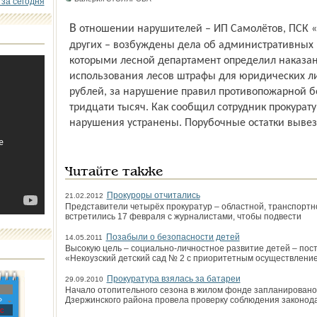
 за сегодня
В отношении нарушителей – ИП Самолётов, ПСК «Ясная поляна», ООО «Заволжье» и
других – возбуждены дела об административных 
которыми лесной департамент определил наказан
использования лесов штрафы для юридических лиц
рублей, за нарушение правил противопожарной бе
тридцати тысяч. Как сообщил сотрудник прокурат
нарушения устранены. Порубочные остатки выве
Читайте также
Прокуроры отчитались
21.02.2012
Представители четырёх прокуратур – областной, транспортн
встретились 17 февраля с журналистами, чтобы подвести
Позабыли о безопасности детей
14.05.2011
Высокую цель – социально-личностное развитие детей – пос
«Некоузский детский сад № 2 с приоритетным осуществлени
Прокуратура взялась за батареи
29.09.2010
Начало отопительного сезона в жилом фонде запланировано 
»
Дзержинского района провела проверку соблюдения законод
с