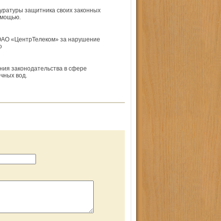
куратуры защитника своих законных
омощью.
ОАО «ЦентрТелеком» за нарушение
о
ния законодательства в сфере
чных вод.