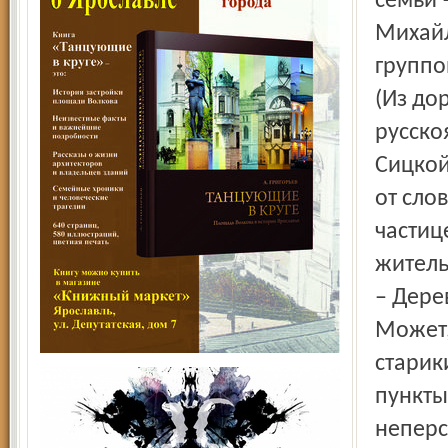
семьи 
Михайл
группо
(Из до
русско
Сицкой
от сло
частиц
житель
– Дере
Может,
старик
пункты
неперс