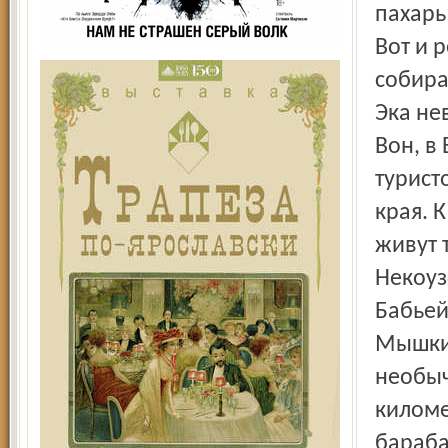
пахарь
Вот и 
собира
Эка нев
Вон, в
турист
края. 
живут 
Некоуз
Бабьей
Мышкин
необыч
киломе
бараба