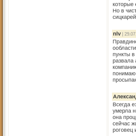
которые 
Но в чис
сицкарей
nlv
| 29.07
Правдино
ообласти
пункты в
развала 
компанию
понимаю…
просыпа
Алексан
Всегда е
умерла н
она проц
сейчас ж
роговец 