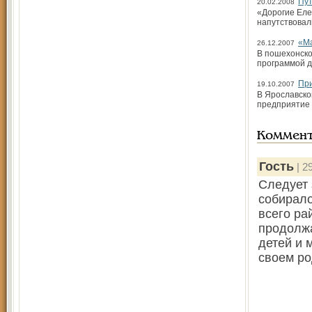
Пут
20.02.2008
«Дорогие Елен
напутствовал
«Ма
26.12.2007
В пошехонско
программой д
При
19.10.2007
В Ярославско
предприятие 
Коммен
Гость
| 2
Следует 
собирало
всего ра
продолжа
детей и 
своем ро