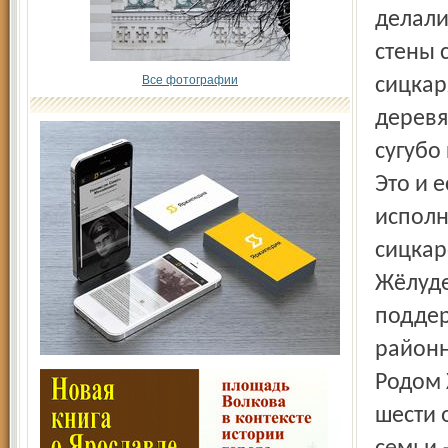
делали
стены 
Все фотографии
сицкар
деревя
сугубо
Это и 
исполн
сицкар
Жёлуде
поддер
районн
Родом 
шести 