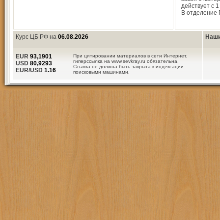
действует с 1
В отделение 
Курс ЦБ РФ на
06.08.2026
Наши
EUR
93,1901
При цитировании материалов в сети Интернет,
гиперссылка на www.sevkray.ru обязательна.
USD
80,9293
Ссылка не должна быть закрыта к индексации
EUR/USD
1.16
поисковыми машинами.