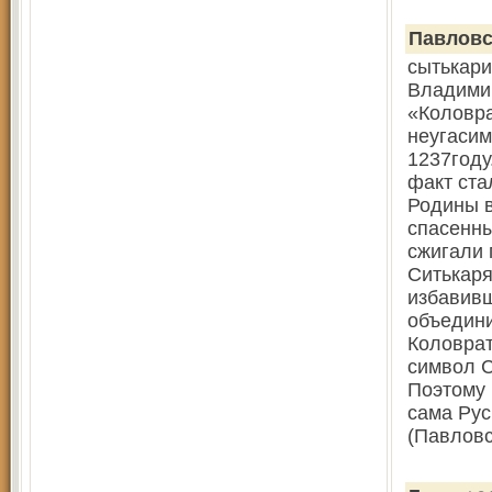
Павловс
сытькари
Владими
«Коловра
неугасим
1237году
факт ста
Родины в
спасенны
сжигали
Ситькаря
избавивш
объедини
Коловрат
символ С
Поэтому 
сама Рус
(Павловс