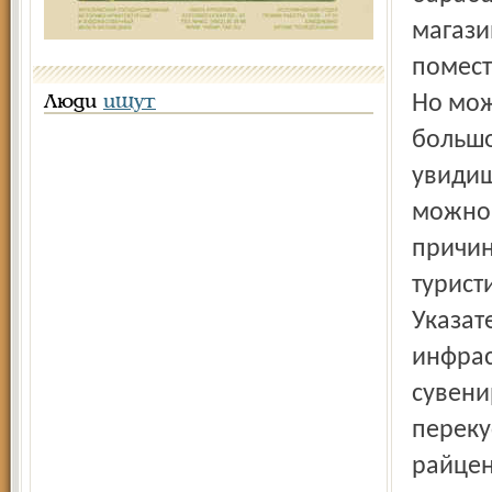
магази
помест
Но мож
Люди
ищут
большо
увидиш
можно 
причин
турист
Указат
инфрас
сувени
переку
райцен