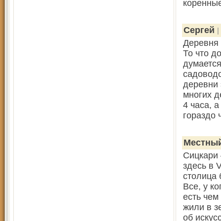
коренны
Сергей
|
Деревня 
То что д
думается
садоводс
деревни 
многих д
4 часа, 
гораздо 
Местный
Сицкари 
здесь в 
столица 
Все, у к
есть чем
жили в з
об искус