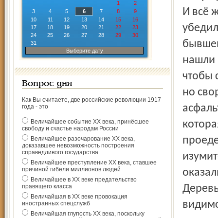
1
2
И всё 
3
4
5
6
7
8
9
10
11
12
13
14
15
16
убедил
17
18
19
20
21
22
23
24
25
26
27
28
29
30
бывшей
31
Выберите дату
нашли 
чтобы 
Вопрос дня
но сво
Как Вы считаете, две российские революции 1917
асфаль
года - это
Величайшее событие ХХ века, принёсшее
котора
свободу и счастье народам России
проеде
Величайшее разочарование ХХ века,
доказавшее невозможность построения
справедливого государства
изумит
Величайшее преступление ХХ века, ставшее
причиной гибели миллионов людей
оказал
Величайшее в ХХ веке предательство
правящего класса
Деревь
Величайшая в ХХ веке провокация
видимо
иностранных спецслужб
Величайшая глупость ХХ века, поскольку