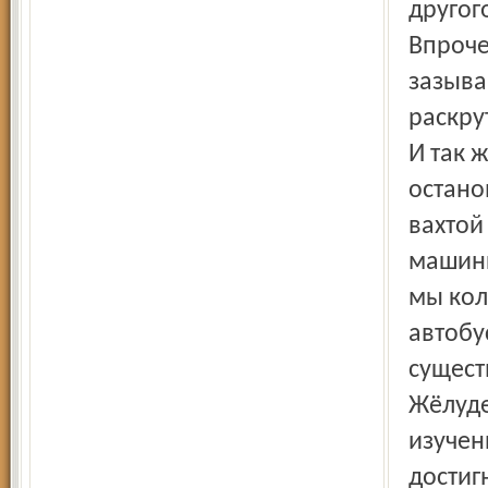
другог
Впроче
зазыва
раскру
И так 
остано
вахтой
машины
мы кол
автобу
сущест
Жёлуде
изучен
достиг