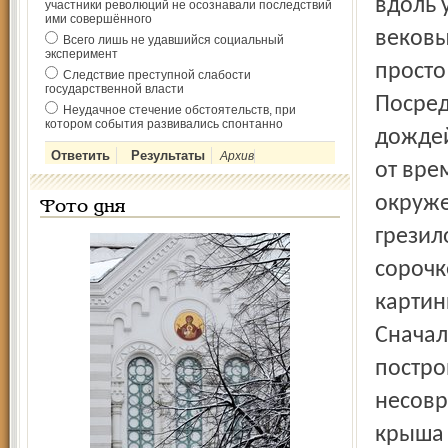
вдоль 
участники революций не осознавали последствий
ими совершённого
вековы
Всего лишь не удавшийся социальный
эксперимент
просто
Следствие преступной слабости
государственной власти
Посред
Неудачное стечение обстоятельств, при
котором события развивались спонтанно
дождей
Архив
от вре
окруже
Фото дня
грезил
сорочк
картин
Сначал
постро
несовр
крыша 