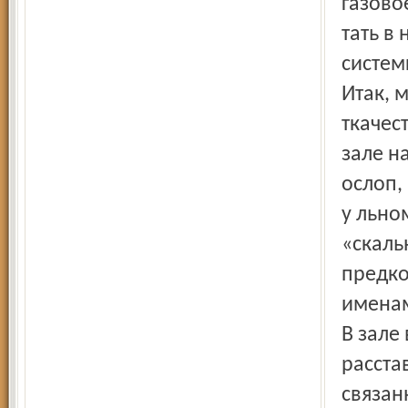
газово
тать в
систем
Итак, 
ткачес
зале н
ослоп,
у льно
«скаль
предко
именам
В зале
расста
связан