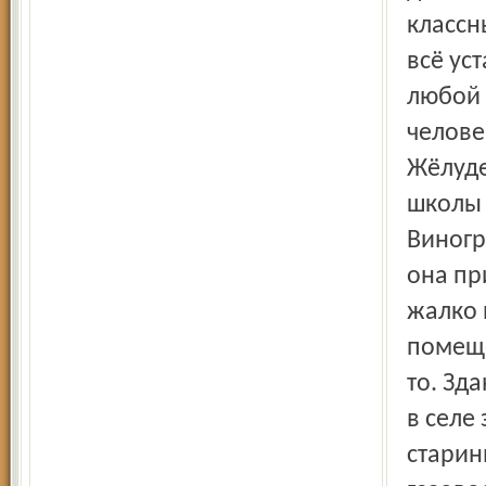
классн
всё ус
любой 
челове
Жёлуде
школы 
Виногр
она пр
жалко 
помеще
то. Зда
в селе
старин