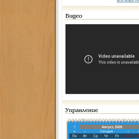
Все новости
Видео
Управление
?
Август, 2026
«
‹
Сегодня
›
Пн
Вт
Ср
Чт
Пт
Сб
В