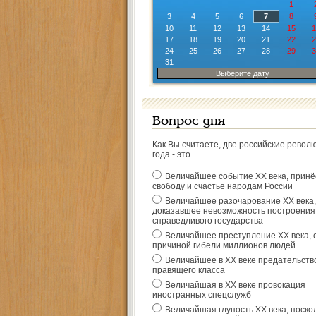
1
3
4
5
6
7
8
10
11
12
13
14
15
1
17
18
19
20
21
22
2
24
25
26
27
28
29
3
31
Выберите дату
Вопрос дня
Как Вы считаете, две российские револ
года - это
Величайшее событие ХХ века, прин
свободу и счастье народам России
Величайшее разочарование ХХ века,
доказавшее невозможность построения
справедливого государства
Величайшее преступление ХХ века, 
причиной гибели миллионов людей
Величайшее в ХХ веке предательств
правящего класса
Величайшая в ХХ веке провокация
иностранных спецслужб
Величайшая глупость ХХ века, поско