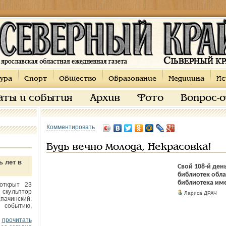
ура
Спорт
Общество
Образование
Медицина
Ис
аты и события
Архив
Фото
Вопрос-
Комментировать
Будь вечно молода, Некрасовка!
ь лет в
Свой 108-й ден
библиотек обла
библиотека им
открыт 23
 скульптор
Лариса ДРАЧ
пачинский.
 событию,
прочитать