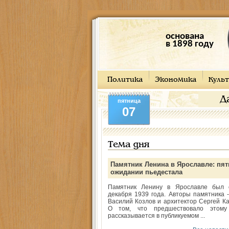
основана
в 1898 году
Политика
Экономика
Культ
Д
пятница
07
Тема дня
Памятник Ленина в Ярославле: пят
ожидании пьедестала
Памятник Ленину в Ярославле был 
декабря 1939 года. Авторы памятника -
Василий Козлов и архитектор Сергей Ка
О том, что предшествовало этому
рассказывается в публикуемом ...