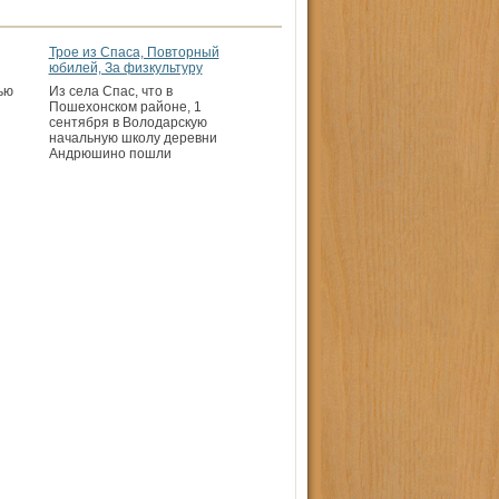
Трое из Спаса, Повторный
юбилей, За физкультуру
ью
Из села Спас, что в
Пошехонском районе, 1
сентября в Володарскую
начальную школу деревни
Андрюшино пошли