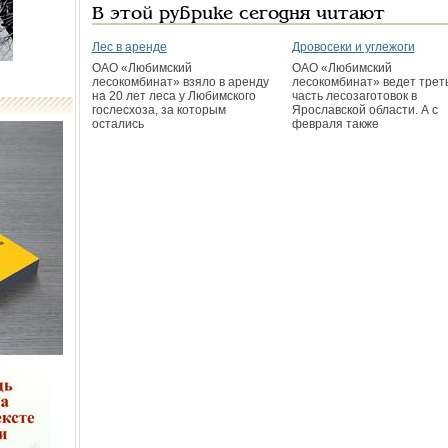
В этой рубрике сегодня читают
Лес в аренде
Дровосеки и углежоги
ОАО «Любимский
ОАО «Любимский
лесокомбинат» взяло в аренду
лесокомбинат» ведет трет
на 20 лет леса у Любимского
часть лесозаготовок в
гослесхоза, за которым
Ярославской области. А с
остались
февраля также