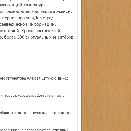
 экспозиций литературы
», самиздатовской, малотиражной.
интернет-проект «Деметра/
раеведческой информации.
читателей. Кроме посетителей,
, более 600 виртуальных визитёров
ого литератора Алексея Ситского, выход
 интерес к хорошему? Для этого нужно
иблиотеке читать, – смеясь, рассказывает о
недельник она отпразднует собственный