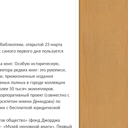
с самого первого дня пользуется
а книг. Особую историческую,
ктора редких книг: это рукописи,
ти, прижизненные издания
 самых полных в городе коллекция
более 50 тысяч экземпляров.
корпоративный проект (совместно с
ерситетом имени Демидова) по
ии с бесплатной юридической
тое общество» (фонд Джорджа
 – «Музей ненужной книги». Первый