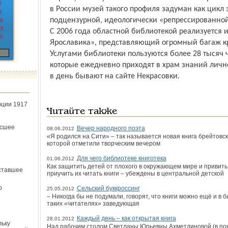
2
в России музей такого профиля задуман как цикл
9
подцензурной, идеологически «репрессированной
6
3
С 2006 года областной библиотекой реализуется 
0
Ярославика», представляющий огромный багаж к
Услугами библиотеки пользуются более 28 тысяч 
которые ежедневно приходят в храм знаний лично
в день бывают на сайте Некрасовки.
юции 1917
Читайте также
ёсшее
Вечер народного поэта
08.06.2012
«Я родился на Сити» – так называется новая книга брейтовск
которой отметили творческим вечером
Для чего библиотеке книготека
01.06.2012
Как защитить детей от плохого в окружающем мире и привить
ставшее
приучить их читать книги – убеждены в центральной детской
о
Сельский буккроссинг
25.05.2012
– Никогда бы не подумали, говорят, что книги можно ещё и в б
таких «читателях» заведующая
Каждый день – как открытая книга
28.01.2012
льку
Над рабочим столом Светланы Юрьевны Ахметдиновой (в по