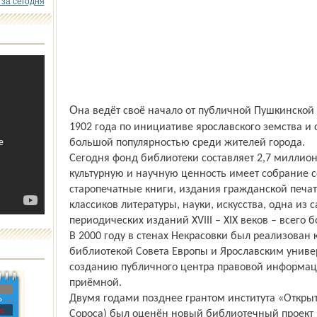
 за сегодня
Она ведёт своё начало от публичной Пушкинской библиотеки, открытой 23 марта
1902 года по инициативе ярославского земства и 
большой популярностью среди жителей города.
Сегодня фонд библиотеки составляет 2,7 миллион
культурную и научную ценность имеет собрание се
старопечатные книги, издания гражданской печа
классиков литературы, науки, искусства, одна из
периодических изданий XVIII – XIX веков – всего 
В 2000 году в стенах Некрасовки был реализован 
библиотекой Совета Европы и Ярославским унив
созданию публичного центра правовой информац
приёмной.
Двумя годами позднее грантом института «Откры
»
с
Сороса) был оценён новый библиотечный проект