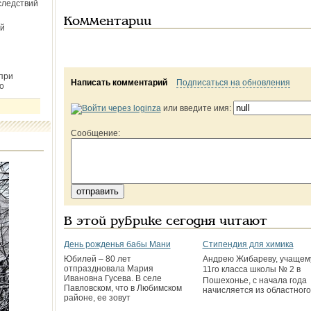
следствий
Комментарии
й
при
Написать комментарий
Подписаться на обновления
о
или введите имя:
Сообщение:
В этой рубрике сегодня читают
День рожденья бабы Мани
Стипендия для химика
Юбилей – 80 лет
Андрею Жибареву, учащем
отпраздновала Мария
11го класса школы № 2 в
Ивановна Гусева. В селе
Пошехонье, с начала года
Павловском, что в Любимском
начисляется из областного
районе, ее зовут