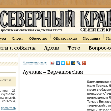
ура
Спорт
Общество
Образование
Медицина
Ис
аты и события
Архив
Фото
Вопрос-
Комментировать
Лучшая – Бармановская
ь лет в
Бармановская 
(село Троица, 
место в област
открыт 23
конкурсе «Луч
 скульптор
пачинский.
приглашена в Я
 событию,
Тамара Виталь
творческий рук
прочитать
педагогическим