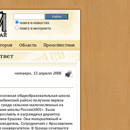
поиск в новостях
поиск в интернете
тория
Область
Происшествия
ответ
четверг, 13 апреля 2006
основная общеобразовательная школа
Любимский район) получила первое
и среди сельских малочисленных на
шие школы России­2005». Была
рославль и награждена директор
евна Ершова. Она инициативный и
оводитель. Сотрудничает с Ярославским
 университетом. В Троице сочетаются