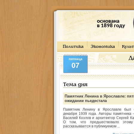
основана
в 1898 году
Политика
Экономика
Культ
Д
пятница
07
Тема дня
Памятник Ленина в Ярославле: пят
ожидании пьедестала
Памятник Ленину в Ярославле был 
декабря 1939 года. Авторы памятника -
Василий Козлов и архитектор Сергей Ка
О том, что предшествовало этому
рассказывается в публикуемом ...