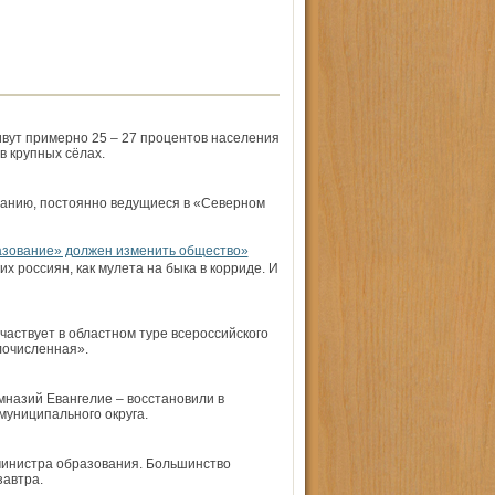
ивут примерно 25 – 27 процентов населения
в крупных сёлах.
ованию, постоянно ведущиеся в «Северном
зование» должен изменить общество»
 россиян, как мулета на быка в корриде. И
частвует в областном туре всероссийского
лочисленная».
назий Евангелие – восстановили в
униципального округа.
 министра образования. Большинство
завтра.