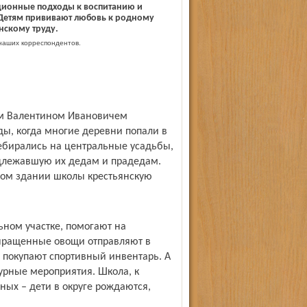
ционные подходы к воспитанию и
Детям прививают любовь к родному
нскому труду.
аших корреспондентов.
ом Валентином Ивановичем
ды, когда многие деревни попали в
ребирались на центральные усадьбы,
адлежавшую их дедам и прадедам.
аром здании школы крестьянскую
ьном участке, помогают на
Выращенные овощи отправляют в
 покупают спортивный инвентарь. А
турные мероприятия. Школа, к
вных – дети в округе рождаются,