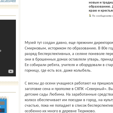
 за сегодня
новые и тради
образованию. 
краю и крестья
По сообщениям н
Музей тут создан давно, еще прежним директор
Смирновым, историком по образованию. В 80­е го
разряд бесперспективных, а селяне поневоле пе
они в брошенных домах оставляли утварь, прин
Ее собирали ребята, учителя и оборудовали в ст
горницу, где есть все, даже колыбель.
С весны до осени учащиеся работают на пришкол
заготовке сена и прополке в СХПК «Северный». 
детские сады Любима. На заработанные средства
колхоз обеспечивает им поездки в город, на куль
счастью, пока не попадает в список бесперспекти
»
с
особенно их много в деревне Тюриково.