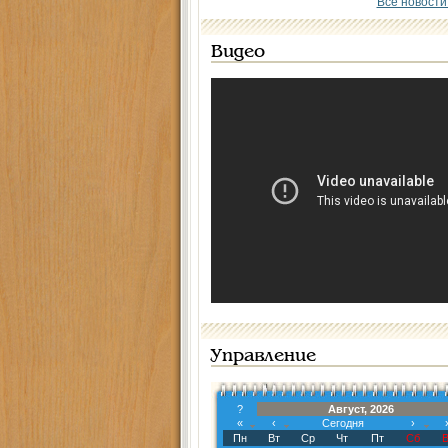
Все новости
Видео
Управление
?
Август, 2026
«
‹
Сегодня
›
Пн
Вт
Ср
Чт
Пт
Сб
В