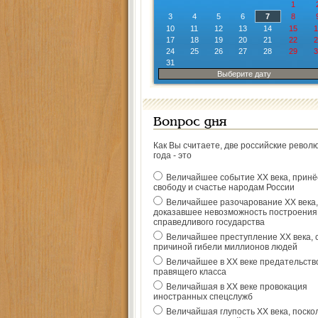
1
3
4
5
6
7
8
10
11
12
13
14
15
1
17
18
19
20
21
22
2
24
25
26
27
28
29
3
31
Выберите дату
Вопрос дня
Как Вы считаете, две российские револ
года - это
Величайшее событие ХХ века, прин
свободу и счастье народам России
Величайшее разочарование ХХ века,
доказавшее невозможность построения
справедливого государства
Величайшее преступление ХХ века, 
причиной гибели миллионов людей
Величайшее в ХХ веке предательств
правящего класса
Величайшая в ХХ веке провокация
иностранных спецслужб
Величайшая глупость ХХ века, поско