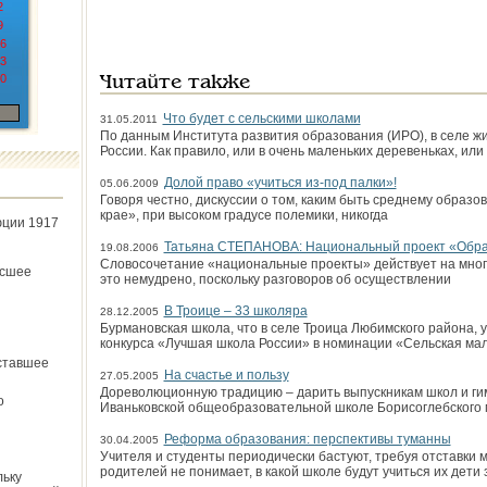
2
9
6
3
0
Читайте также
Что будет с сельскими школами
31.05.2011
По данным Института развития образования (ИРО), в селе ж
России. Как правило, или в очень маленьких деревеньках, или 
Долой право «учиться из-под палки»!
05.06.2009
Говоря честно, дискуссии о том, каким быть среднему образ
крае», при высоком градусе полемики, никогда
юции 1917
Татьяна СТЕПАНОВА: Национальный проект «Обра
19.08.2006
Словосочетание «национальные проекты» действует на многих
ёсшее
это немудрено, поскольку разговоров об осуществлении
В Троице – 33 школяра
28.12.2005
Бурмановская школа, что в селе Троица Любимского района, у
конкурса «Лучшая школа России» в номинации «Сельская ма
ставшее
На счастье и пользу
27.05.2005
Дореволюционную традицию – дарить выпускникам школ и гим
о
Иваньковской общеобразовательной школе Борисоглебского м
Реформа образования: перспективы туманны
30.04.2005
Учителя и студенты периодически бастуют, требуя отставки
родителей не понимает, в какой школе будут учиться их дети 
льку