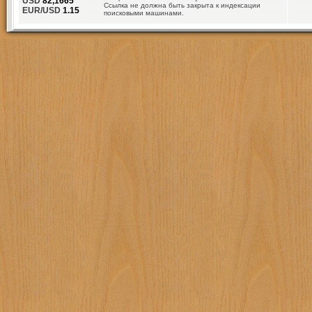
USD
82,1665
Ссылка не должна быть закрыта к индексации
EUR/USD
1.15
поисковыми машинами.