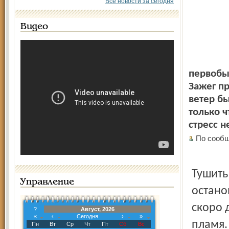
Все новости за сегодня
Видео
первобы
Зажег пр
ветер бы
только ч
стресс н
По сообщ
Тушить
Управление
остано
скоро 
?
Август, 2026
«
‹
Сегодня
›
»
пламя.
Пн
Вт
Ср
Чт
Пт
Сб
Вс