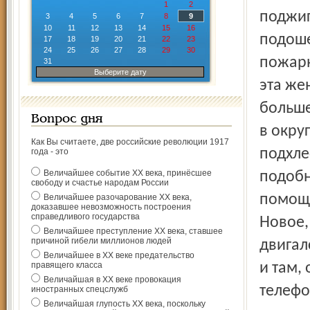
1
2
поджиг
3
4
5
6
7
8
9
10
11
12
13
14
15
16
подоше
17
18
19
20
21
22
23
24
25
26
27
28
29
30
пожарн
31
Выберите дату
эта же
больше
Вопрос дня
в окру
Как Вы считаете, две российские революции 1917
подхле
года - это
Величайшее событие ХХ века, принёсшее
подобно
свободу и счастье народам России
помощь
Величайшее разочарование ХХ века,
доказавшее невозможность построения
справедливого государства
Новое,
Величайшее преступление ХХ века, ставшее
причиной гибели миллионов людей
двигалс
Величайшее в ХХ веке предательство
правящего класса
и там,
Величайшая в ХХ веке провокация
телефо
иностранных спецслужб
Величайшая глупость ХХ века, поскольку