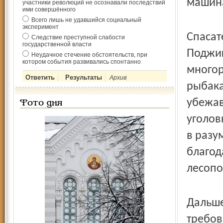
машина
участники революций не осознавали последствий
ими совершённого
Всего лишь не удавшийся социальный
эксперимент
Спасат
Следствие преступной слабости
государственной власти
Поджиг
Неудачное стечение обстоятельств, при
котором события развивались спонтанно
многор
Архив
рыбака
убежав
Фото дня
уголов
в разу
благод
лесопо
Дальше
требов