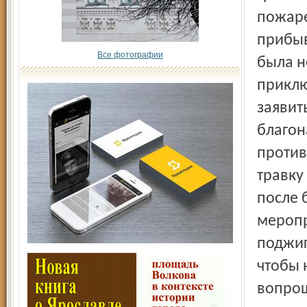
пожаре
прибыв
Все фотографии
была н
приклю
заявит
благон
против
травку
после 
меропр
поджиг
чтобы 
вопрош