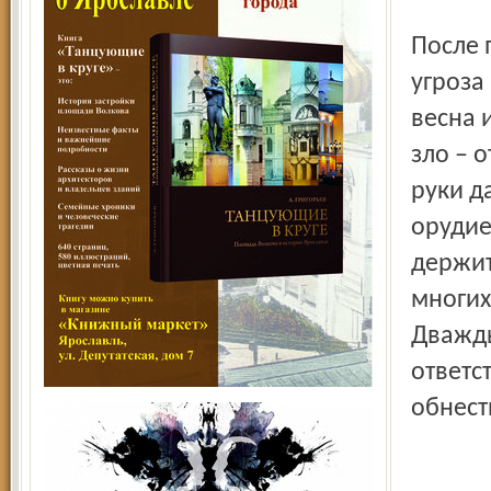
После 
угроза
весна 
зло – 
руки да
орудие
держит
многих
Дважды
ответс
обнест