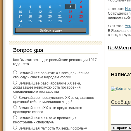
«Социальный 
1
2
3
4
5
6
7
8
9
Нег
30.09.2009
10
11
12
13
14
15
16
Сотрудники п
17
18
19
20
21
22
23
проверку соб
24
25
26
27
28
29
30
31
Уст
12.11.2008
Выберите дату
В Ярославле 
возводят чуть
Коммен
Вопрос дня
Как Вы считаете, две российские революции 1917
года - это
Величайшее событие ХХ века, принёсшее
Написа
свободу и счастье народам России
Величайшее разочарование ХХ века,
доказавшее невозможность построения
справедливого государства
Величайшее преступление ХХ века, ставшее
Сообще
причиной гибели миллионов людей
Величайшее в ХХ веке предательство
правящего класса
Величайшая в ХХ веке провокация
иностранных спецслужб
Величайшая глупость ХХ века, поскольку