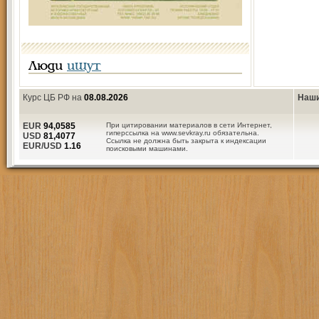
Люди
ищут
Курс ЦБ РФ на
08.08.2026
Наши
EUR
94,0585
При цитировании материалов в сети Интернет,
гиперссылка на www.sevkray.ru обязательна.
USD
81,4077
Ссылка не должна быть закрыта к индексации
EUR/USD
1.16
поисковыми машинами.