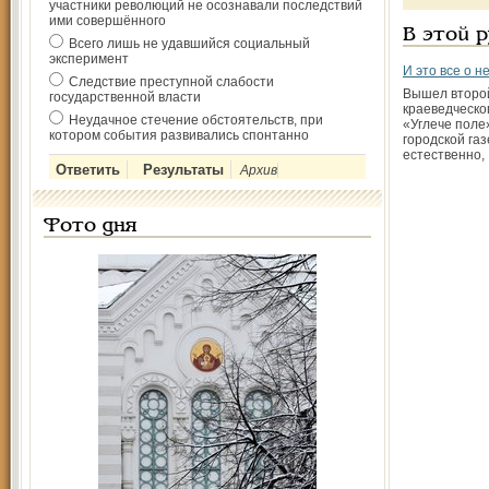
участники революций не осознавали последствий
ими совершённого
В этой 
Всего лишь не удавшийся социальный
эксперимент
И это все о н
Следствие преступной слабости
Вышел второ
государственной власти
краеведческо
Неудачное стечение обстоятельств, при
«Углече поле
котором события развивались спонтанно
городской газ
естественно,
Архив
Фото дня