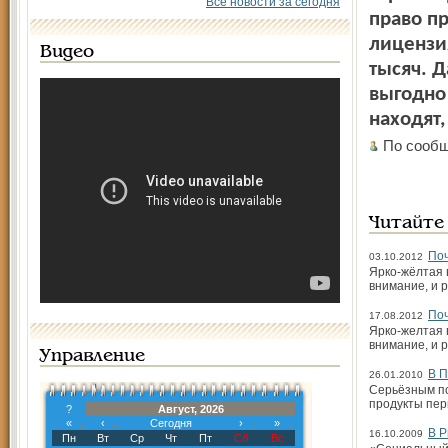
Все новости за сегодня
право п
лицензия
Видео
тысяч. Д
выгодно 
находят,
По сообщ
Читайте
Поч
03.10.2012
Ярко-жёлтая 
внимание, и 
Поч
17.08.2012
Ярко-желтая 
внимание, и 
Управление
В П
26.01.2010
Серьёзным по
продукты пер
?
Август, 2026
«
‹
Сегодня
›
»
В Р
16.10.2009
Пн
Вт
Ср
Чт
Пт
Сб
Вс