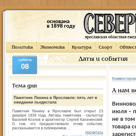
основана
в 1898 году
Политика
Экономика
Культура
Спорт
Общес
Даты и события
суббота
08
Комментиров
Тема дня
А нам в
Памятник Ленина в Ярославле: пять лет в
ожидании пьедестала
Винно­в
июля – п
Памятник Ленину в Ярославле был открыт 23
декабря 1939 года. Авторы памятника - скульптор
не в том
Василий Козлов и архитектор Сергей Капачинский.
О том, что предшествовало этому событию,
товара с
рассказывается в публикуемом ...
прочитать
зарегист