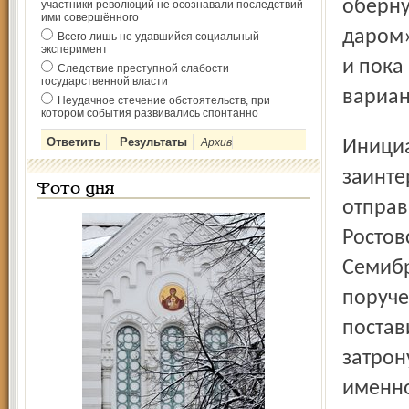
оберну
участники революций не осознавали последствий
ими совершённого
даром»
Всего лишь не удавшийся социальный
эксперимент
и пока
Следствие преступной слабости
государственной власти
вариан
Неудачное стечение обстоятельств, при
котором события развивались спонтанно
Архив
Инициативная группа жителей Семибратова,
заинте
Фото дня
отправ
Ростов
Семибр
поруче
постав
затрон
именно