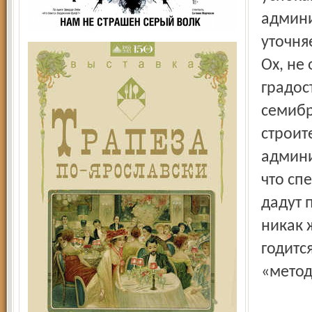
админи
уточня
Ох, не
градос
семибр
строит
админи
что сп
дадут 
никак 
годитс
«метод