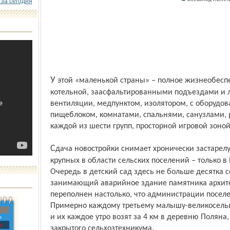
 за сегодня
У этой «маленькой страны» – полное жизнеобеспечение с автономной газовой
котельной, заасфальтированными подъездами и 
вентиляции, медпунктом, изолятором, с оборудо
пищеблоком, комнатами, спальнями, санузлами,
каждой из шести групп, просторной игровой зоной
Сдача новостройки снимает хронически застарелую проблему одного из самых
крупных в области сельских поселений – только в
Очередь в дет­ский сад здесь не больше десятка 
занимающий аварийное здание памятника архитект
переполнен настолько, что администрации посел
Примерно каждому третьему малышу-великосельцу
и их каждое утро возят за 4 км в деревню Полян
»
с
закрытого сельхозтехникума.