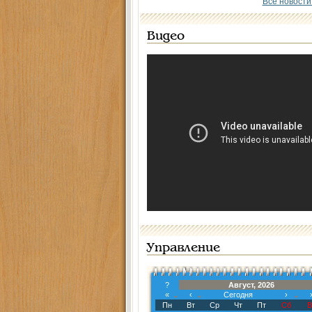
Все новости
Видео
Управление
?
Август, 2026
«
‹
Сегодня
›
Пн
Вт
Ср
Чт
Пт
Сб
В