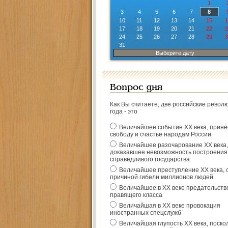
1
3
4
5
6
7
8
10
11
12
13
14
15
1
17
18
19
20
21
22
2
24
25
26
27
28
29
3
31
Выберите дату
Вопрос дня
Как Вы считаете, две российские револ
года - это
Величайшее событие ХХ века, прин
свободу и счастье народам России
Величайшее разочарование ХХ века,
доказавшее невозможность построения
справедливого государства
Величайшее преступление ХХ века, 
причиной гибели миллионов людей
Величайшее в ХХ веке предательств
правящего класса
Величайшая в ХХ веке провокация
иностранных спецслужб
Величайшая глупость ХХ века, поско