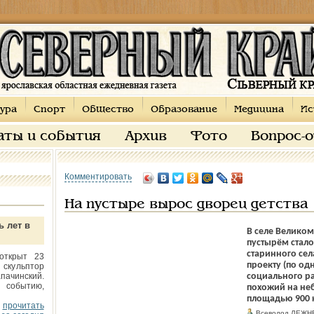
ура
Спорт
Общество
Образование
Медицина
Ис
аты и события
Архив
Фото
Вопрос-
Комментировать
На пустыре вырос дворец детства
ь лет в
В селе Велико
пустырём стало
старинного се
открыт 23
проекту (по о
 скульптор
пачинский.
социального ра
 событию,
похожий на неб
площадью 900 
прочитать
Всеволод ЛЕЖН