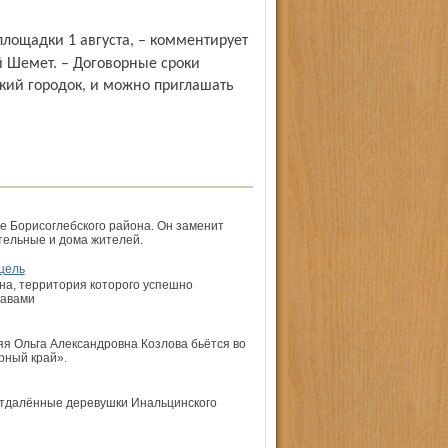
й Шемет. – Договорные сроки
кий городок, и можно приглашать
е Борисоглебского района. Он заменит
отельные и дома жителей.
цель
на, территория которого успешно
лавами
яя Ольга Александровна Козлова бьётся во
рный край».
 отдалённые деревушки Инальцинского