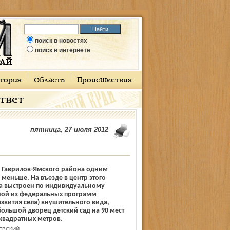
поиск в новостях
поиск в интернете
тория
Область
Происшествия
ответ
пятница, 27 июля 2012
м Гаврилов-Ямского района одним
 меньше. На въезде в центр этого
ла выстроен по индивидуальному
дной из федеральных программ
звития села) внушительного вида,
ольшой дворец детский сад на 90 мест
квадратных метров.
ЕВСКИЙ.