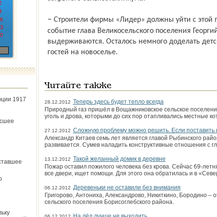
2
9
– Строители фирмы «Лидер» должны уйти с этой площадки 1 августа, – комментирует
6
3
событие глава Великосельского поселения Георги
0
выдерживаются. Осталось немного доделать детс
гостей на новоселье.
Читайте также
юции 1917
Теперь здесь будет тепло всегда
28.12.2012
Природный газ пришёл в Вощажниковское сельское поселени
уголь и дрова, которыми до сих пор отапливались местные к
ёсшее
Сложную проблему можно решить. Если поставить 
27.12.2012
Александр Китаев семь лет является главой Рыбинского райо
развивается. Сумев наладить конструктивные отношения с г
Такой желанный домик в деревне
13.12.2012
ставшее
Пожар оставил пожилого человека без крова. Сейчас 69-летн
все двери, ищет помощи. Для этого она обратилась и в «Севе
о
Деревеньки не оставили без внимания
06.12.2012
Григорово, Антониха, Александрово, Никиткино, Бородино –
сельского поселения Борисоглебского района.
льку
На лёд лучше не выходить
06.12.2012