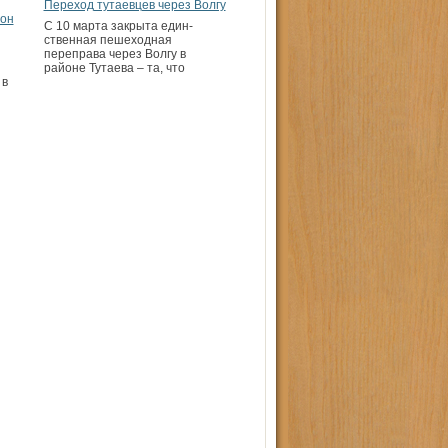
Переход тутаевцев через Волгу
зон
С 10 марта закрыта един­
ственная пешеходная
й
переправа через Волгу в
районе Тутаева – та, что
 в