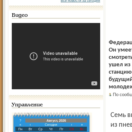
Все новости за сегодня
Видео
Федерац
Он умеет
смотрет
ушел из
станцию.
будущий
молоде
По сообщ
Управление
Семь в
?
Август, 2026
из пне
«
‹
Сегодня
›
»
Пн
Вт
Ср
Чт
Пт
Сб
Вс