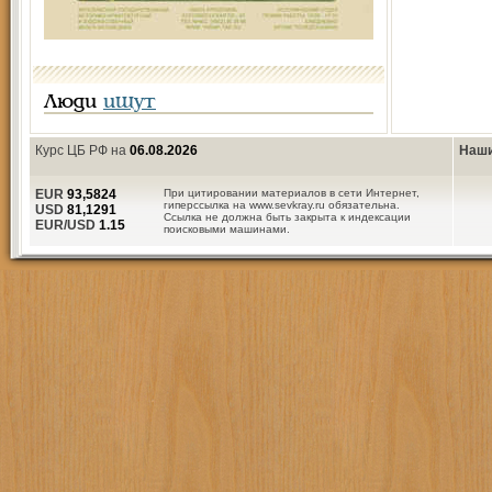
Люди
ищут
Курс ЦБ РФ на
06.08.2026
Наши
EUR
93,5824
При цитировании материалов в сети Интернет,
гиперссылка на www.sevkray.ru обязательна.
USD
81,1291
Ссылка не должна быть закрыта к индексации
EUR/USD
1.15
поисковыми машинами.