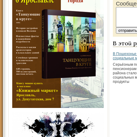
Сообще
В этой 
В Пошехонье
социальные 
Серьёзным п
пенсионерам
района стало
социальных м
продукты