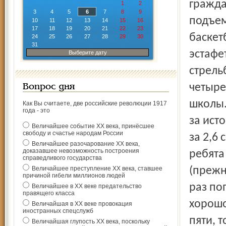
гражда
1
2
3
4
5
6
7
8
9
подъем
10
11
12
13
14
15
16
17
18
19
20
21
22
23
баскет
24
25
26
27
28
29
30
31
эстафе
Выберите дату
стрель
четыре
Вопрос дня
школы.
Как Вы считаете, две российские революции 1917
года - это
за ист
Величайшее событие ХХ века, принёсшее
свободу и счастье народам России
за 2,6
Величайшее разочарование ХХ века,
доказавшее невозможность построения
ребята
справедливого государства
Величайшее преступление ХХ века, ставшее
(прежн
причиной гибели миллионов людей
раз по
Величайшее в ХХ веке предательство
правящего класса
хорошо
Величайшая в ХХ веке провокация
иностранных спецслужб
пяти, т
Величайшая глупость ХХ века, поскольку