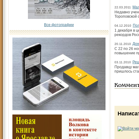
Мал
22.03.2011
Недавно учен
Тороповской 
Все фотографии
Пол
04.12.2010
1 декабря в 
рекордов Рос
Дон
20.11.2010
С 22 по 26 н
повышение пр
Реш
03.11.2010
Продавцу маг
пришлось ста
Коммен
Написа