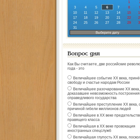
1
3
4
5
6
7
8
10
11
12
13
14
15
1
17
18
19
20
21
22
2
24
25
26
27
28
29
3
31
Выберите дату
Вопрос дня
Как Вы считаете, две российские револ
года - это
Величайшее событие ХХ века, прин
свободу и счастье народам России
Величайшее разочарование ХХ века,
доказавшее невозможность построения
справедливого государства
Величайшее преступление ХХ века, 
причиной гибели миллионов людей
Величайшее в ХХ веке предательств
правящего класса
Величайшая в ХХ веке провокация
иностранных спецслужб
Величайшая глупость ХХ века, поско