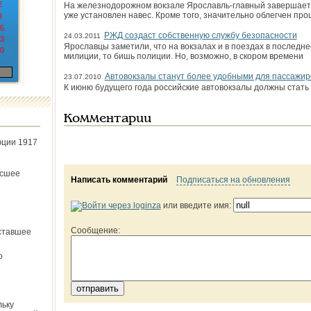
2
На железнодорожном вокзале Ярославль-главный завершаетс
уже установлен навес. Кроме того, значительно облегчен про
9
6
РЖД создаст собственную службу безопасности
24.03.2011
3
Ярославцы заметили, что на вокзалах и в поездах в по­следн
0
милиции, то бишь полиции. Но, возможно, в скором времени
Автовокзалы станут более удобными для пассажир
23.07.2010
К июню будущего года российские автовокзалы должны стат
Комментарии
юции 1917
ёсшее
Написать комментарий
Подписаться на обновления
или введите имя:
Сообщение:
ставшее
о
льку