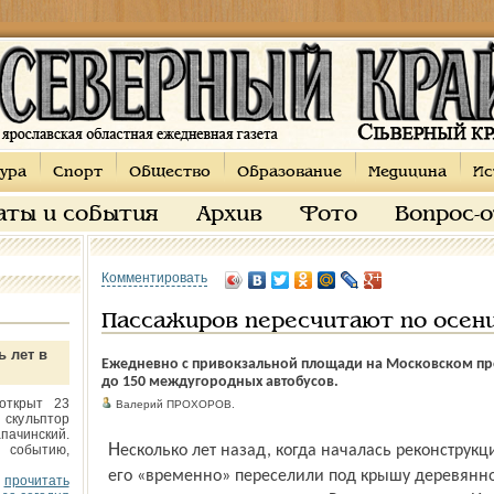
ура
Спорт
Общество
Образование
Медицина
Ис
аты и события
Архив
Фото
Вопрос-
Комментировать
Пассажиров пересчитают по осен
ь лет в
Ежедневно с привокзальной площади на Московском про
до 150 междугородных автобусов.
открыт 23
Валерий ПРОХОРОВ.
 скульптор
пачинский.
Несколько лет назад, когда началась реконструкция старого автовокзала, часть служб
 событию,
его «временно» переселили под крышу деревянно
прочитать