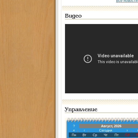
Все новости
Видео
Управление
?
Август, 2026
«
‹
Сегодня
›
Пн
Вт
Ср
Чт
Пт
Сб
В