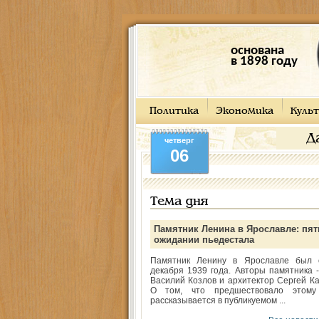
основана
в 1898 году
Политика
Экономика
Культ
Д
четверг
06
Тема дня
Памятник Ленина в Ярославле: пят
ожидании пьедестала
Памятник Ленину в Ярославле был 
декабря 1939 года. Авторы памятника -
Василий Козлов и архитектор Сергей Ка
О том, что предшествовало этому
рассказывается в публикуемом ...