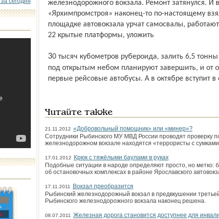
 за сегодня
железнодорожного вокзала. Ремонт затянулся. И 
«Ярхимпромстроя» наконец-то по-настоящему взяло
площадке автовокзала урчат самосвалы, работаю
22 крытые платформы, уложить
30 тысяч кубометров рубероида, залить 6,5 тонны битума. К середине августа работы
под открытым небом планируют завершить, и от 
первые рейсовые автобусы. А в октябре вступит в 
Читайте также
«Добровольный помощник» или «минер»?
21.11.2012
Сотрудники Рыбинского МУ МВД России проводят проверку по 
железнодорожном вокзале находятся «террористы с сумками
Крюк с тяжёлыми баулами в руках
17.01.2012
Подобные ситуации в народе определяют просто, но метко: ба
об остановочных комплексах в районе Ярославского автовокз
Вокзал преобразится
17.11.2011
Рыбинский железнодорожный вокзал в предвкушении третьей
Рыбинского железнодорожного вокзала наконец решена.
»
с
Железная дорога становится доступнее для инвал
08.07.2011