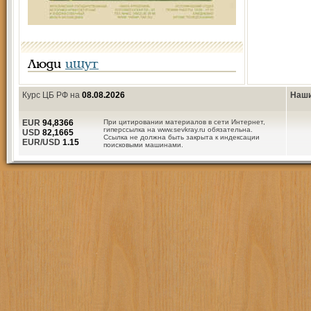
Люди
ищут
Курс ЦБ РФ на
08.08.2026
Наши
EUR
94,8366
При цитировании материалов в сети Интернет,
гиперссылка на www.sevkray.ru обязательна.
USD
82,1665
Ссылка не должна быть закрыта к индексации
EUR/USD
1.15
поисковыми машинами.