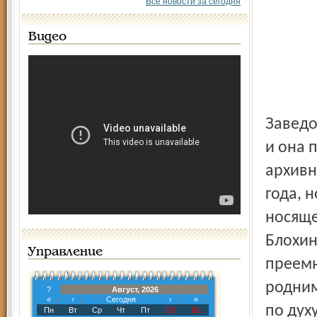
Все новости за сегодня
Видео
Заведовал ею настоятель церкви Ильи Пророка на Ветке,
и она 
архивн
года, 
носяще
Блохин
Управление
преемн
родним
?
Август, 2026
«
‹
Сегодня
›
»
по духу
Пн
Вт
Ср
Чт
Пт
Сб
Вс