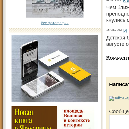
Юн
Чем ближ
преподно
кнулись 
Все фотографии
И 
15.08.2003
Детская 
августе 
Коммен
Написа
Сообще