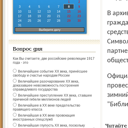
1
2
3
4
5
6
7
8
9
10
11
12
13
14
15
16
В архивных документах подчеркивается, что даже в годы
17
18
19
20
21
22
23
24
25
26
27
28
29
30
гражда
31
Выберите дату
средст
Символ
Вопрос дня
партне
Как Вы считаете, две российские революции 1917
общест
года - это
Величайшее событие ХХ века, принёсшее
Официальное празднование столетнего юбилея решено
свободу и счастье народам России
Величайшее разочарование ХХ века,
провес
доказавшее невозможность построения
справедливого государства
зимний
Величайшее преступление ХХ века, ставшее
причиной гибели миллионов людей
"Библи
Величайшее в ХХ веке предательство
правящего класса
Величайшая в ХХ веке провокация
иностранных спецслужб
Величайшая глупость ХХ века, поскольку
Читайте