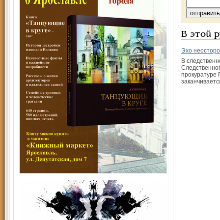
В этой 
Эхо неостор
В следственн
Следственног
прокуратуре 
заканчиваетс