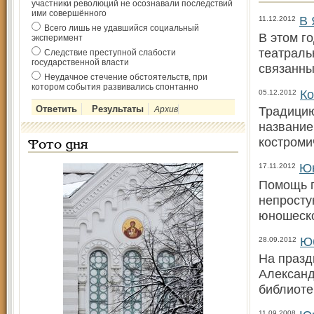
участники революций не осознавали последствий
ими совершённого
В 
11.12.2012
Всего лишь не удавшийся социальный
В этом г
эксперимент
театраль
Следствие преступной слабости
государственной власти
связанны
Неудачное стечение обстоятельств, при
котором события развивались спонтанно
Ко
05.12.2012
Традицию
Архив
название
костроми
Фото дня
Юн
17.11.2012
Помощь п
непросту
юношеско
Ю
28.09.2012
На празд
Александ
библиоте
11.09.2008