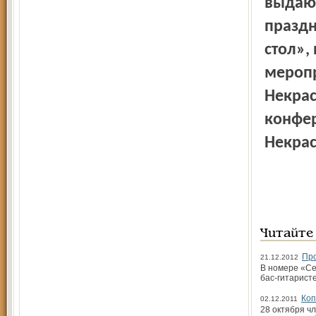
выдающ
празд­
стол»,
меро­п
Некрас
конфер
Некрас
Читайте
Про
21.12.2012
В номере «Се
бас-гитарист
Коп
02.12.2011
28 октября ч