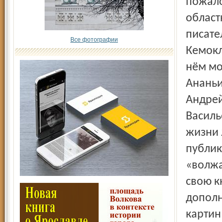
пожало
област
писате
Все фотографии
Кемокл
нём мо
Ананьи
Андрей
Василь
жизни 
публик
«волжа
свою к
дополн
картин