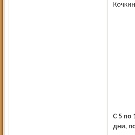
Кочкин
С 5 по 11 декабря в Ярославле пройдут Некрасовские
дни, п