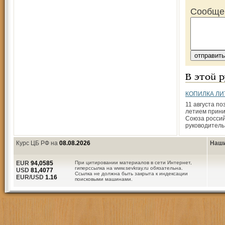
Сообще
В этой 
КОПИЛКА Л
11 августа по
летием прини
Союза россий
руководитель
Курс ЦБ РФ на
08.08.2026
Наши
EUR
94,0585
При цитировании материалов в сети Интернет,
гиперссылка на www.sevkray.ru обязательна.
USD
81,4077
Ссылка не должна быть закрыта к индексации
EUR/USD
1.16
поисковыми машинами.