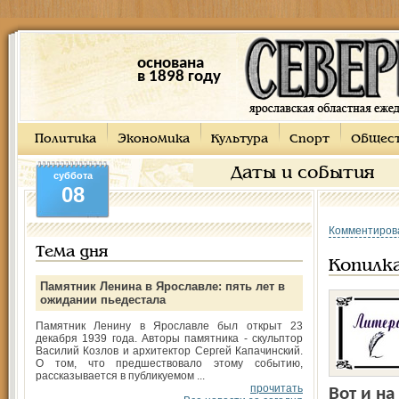
основана
в 1898 году
Политика
Экономика
Культура
Спорт
Общес
Даты и события
суббота
08
Комментиров
Тема дня
Копилк
Памятник Ленина в Ярославле: пять лет в
ожидании пьедестала
Памятник Ленину в Ярославле был открыт 23
декабря 1939 года. Авторы памятника - скульптор
Василий Козлов и архитектор Сергей Капачинский.
О том, что предшествовало этому событию,
рассказывается в публикуемом ...
прочитать
Вот и на