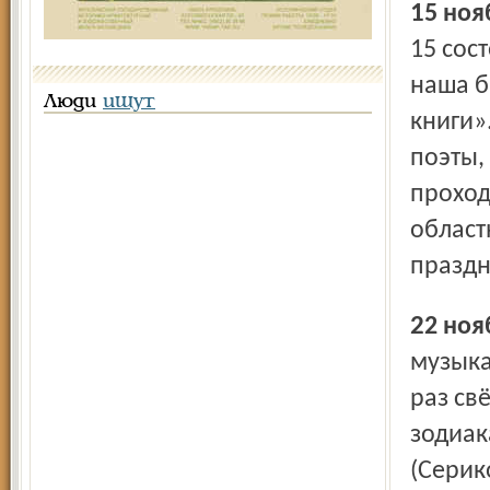
15 но
15 сос
наша б
Люди
ищут
книги»
поэты,
проход
област
праздн
22 но
музыка
раз св
зодиак
(Серик