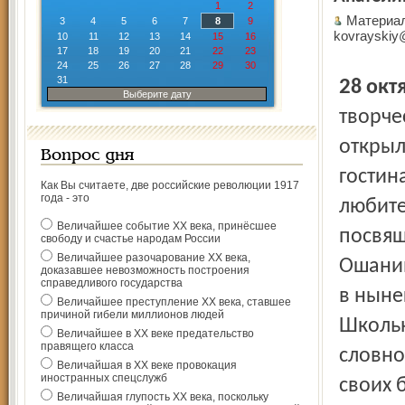
1
2
Материал
3
4
5
6
7
8
9
kovrayskiy
10
11
12
13
14
15
16
17
18
19
20
21
22
23
24
25
26
27
28
29
30
31
28 ок
Выберите дату
творче
открыл
Вопрос дня
гостин
Как Вы считаете, две российские революции 1917
года - это
любите
Величайшее событие ХХ века, принёсшее
посвящ
свободу и счастье народам России
Величайшее разочарование ХХ века,
Ошанин
доказавшее невозможность построения
справедливого государства
в ныне
Величайшее преступление ХХ века, ставшее
причиной гибели миллионов людей
Школьн
Величайшее в ХХ веке предательство
правящего класса
словно
Величайшая в ХХ веке провокация
иностранных спецслужб
своих 
Величайшая глупость ХХ века, поскольку