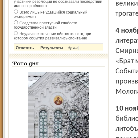
участники революций не осознавали последствий
велики
ими совершённого
Всего лишь не удавшийся социальный
трогат
эксперимент
Следствие преступной слабости
государственной власти
4 ноя
Неудачное стечение обстоятельств, при
котором события развивались спонтанно
литера
Архив
Смирно
«Брат 
Фото дня
Событи
произв
Мологи
10 но
библио
литоб