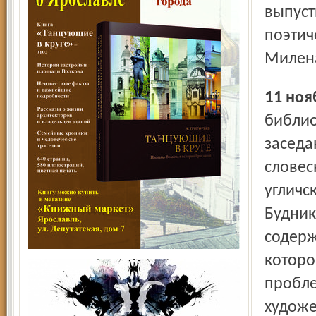
выпуст
поэтич
Милен
11 но
библио
заседа
словес
углич­
Будник
содерж
которо
пробле
художе