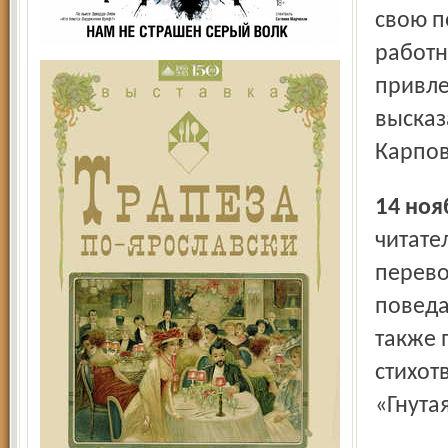
свою п
работн
привле
высказ
Карпо
14 но
читате
перево
поведа
также 
стихот
«Гнутая