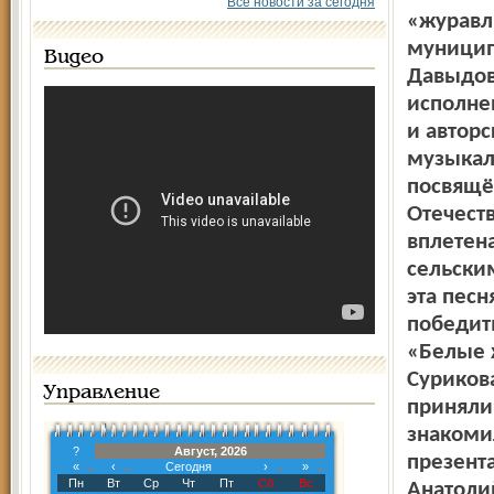
Все новости за сегодня
«журавли
муницип
Видео
Давыдов
исполне
и авторс
музыкал
посвящё
Отечест
вплетен
сельски
эта пес
победит
«Белые 
Суриков
Управление
приняли
знакоми
?
Август, 2026
презент
«
‹
Сегодня
›
»
Пн
Вт
Ср
Чт
Пт
Сб
Вс
Анатоли