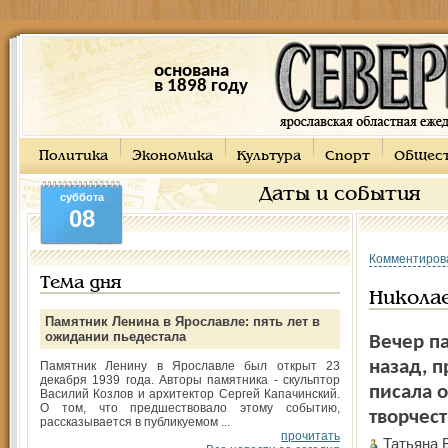
основана
в 1898 году
Политика
Экономика
Культура
Спорт
Общес
Даты и события
суббота
08
Комментиров
Тема дня
Никола
Памятник Ленина в Ярославле: пять лет в
ожидании пьедестала
Вечер п
назад, 
Памятник Ленину в Ярославле был открыт 23
декабря 1939 года. Авторы памятника - скульптор
писала 
Василий Козлов и архитектор Сергей Капачинский.
О том, что предшествовало этому событию,
творчес
рассказывается в публикуемом ...
прочитать
Татьяна 