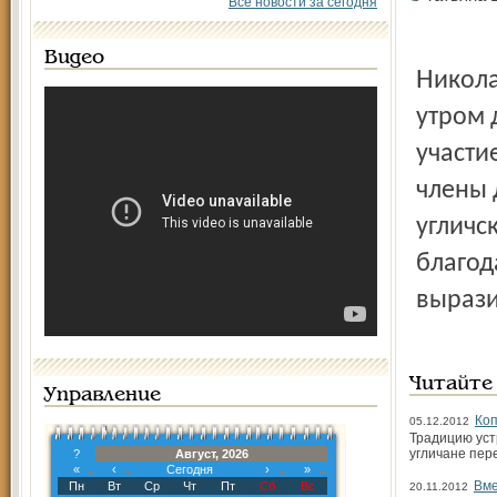
Все новости за сегодня
Видео
Николаевские чтения библиотека проводит ежегодно:
утром 
участи
члены 
угличс
благод
вырази
Читайте
Управление
Коп
05.12.2012
Традицию уст
угличане пер
?
Август, 2026
«
‹
Сегодня
›
»
Вме
Пн
Вт
Ср
Чт
Пт
Сб
Вс
20.11.2012