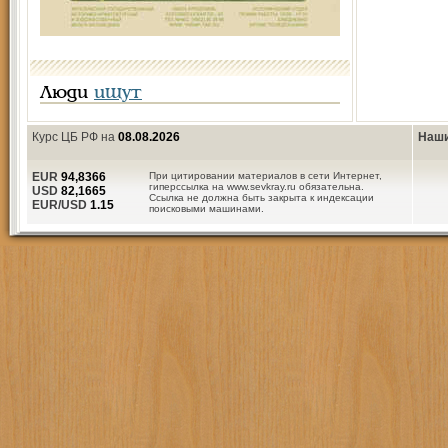
Люди
ищут
Курс ЦБ РФ на
08.08.2026
Наши
EUR
94,8366
При цитировании материалов в сети Интернет,
гиперссылка на www.sevkray.ru обязательна.
USD
82,1665
Ссылка не должна быть закрыта к индексации
EUR/USD
1.15
поисковыми машинами.