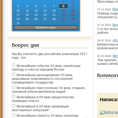
Ярославцы от
1
2
3
4
5
6
7
8
9
Юно
17.11.2012
10
11
12
13
14
15
16
Помощь подро
17
18
19
20
21
22
23
специалисты 
24
25
26
27
28
29
30
31
Без
17.11.2012
Выберите дату
Сто лет испо
районе.
«Ес
26.07.2011
Библиотека и
Вопрос дня
клубом книго
Как Вы считаете, две российские революции 1917
Вет
02.10.2002
года - это
"Как здорово,
назвать вече
Величайшее событие ХХ века, принёсшее
свободу и счастье народам России
Величайшее разочарование ХХ века,
Коммен
доказавшее невозможность построения
справедливого государства
Величайшее преступление ХХ века, ставшее
причиной гибели миллионов людей
Величайшее в ХХ веке предательство
Написа
правящего класса
Величайшая в ХХ веке провокация
иностранных спецслужб
Величайшая глупость ХХ века, поскольку