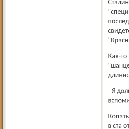
Сталин
"специ
послед
свидет
"Красн
Как-то появились бравые "черные археологи" с нехитрым
"шанце
длинно
- Я долго не разрешал, а потом махнул рукой: "Копайте!" -
вспоми
Копать два тутаевских мужика начали в 1998 году метрах
в ста 