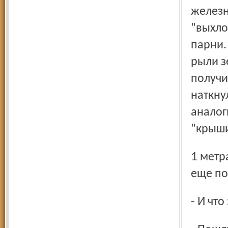
железн
"выхло
парни.
рыли з
получи
наткну
аналог
"крыши
1 метра. Затем идет десятисантиметровый слой свинца и
еще по
- И чт