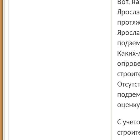
Вот, например, официальная бумага из УФСБ по
Яросла
протяж
Яросла
подзем
Каких-
опрове
строит
Отсутс
подзем
оценку
С учетом полученных свидетельских данных о
строит