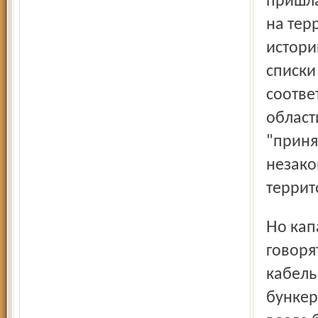
пришла
на тер
истори
списки
соотве
област
"приня
незако
террит
Но капай или нет, а земля слухом полнится. В народе
говоря
кабель
бункер