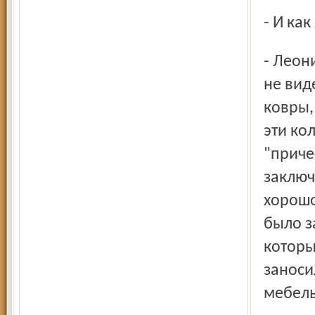
- И ка
- Леонид мне рассказывал, что никогда ничего подобного
не вид
ковры,
эти ко
"приче
заключ
хорошо
было з
которы
заноси
мебель