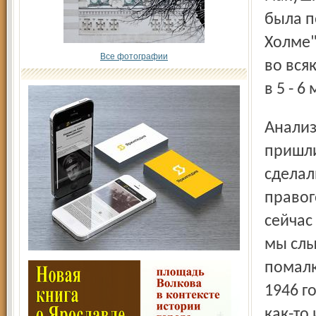
была п
Холме"
Все фотографии
во вся
в 5 - 6
Анализируя несколько позже, когда окончательно
пришли
сделал
правого
сейчас
мы слы
помалк
1946 г
как-то