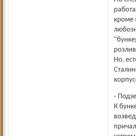
работа
кроме 
любозн
"бунке
розлив
Но, ес
Сталин
корпус
- Подземелье строили по ночам, - рассказывает Бурцев. -
К бунк
возвед
причал