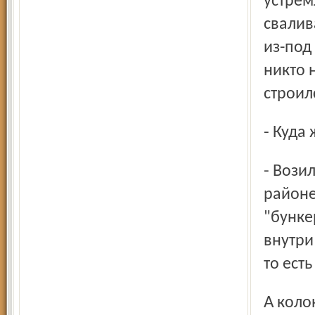
устрем
свалив
из-под
никто 
строил
- Куда
- Возили в одну из приволжских деревень в Угличском
районе
"бунке
внутри
то ест
А ко