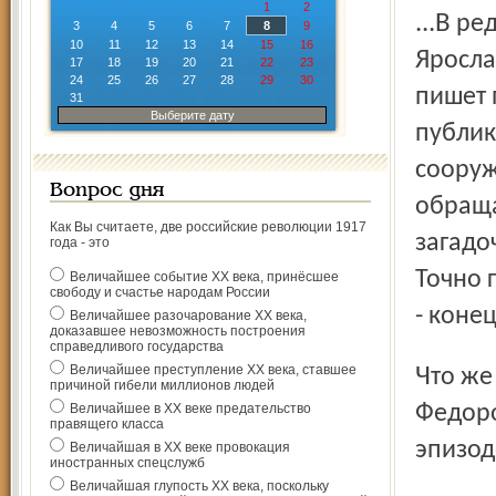
1
2
...В редакцию "Северного края" пришло письмо от жителя
3
4
5
6
7
8
9
10
11
12
13
14
15
16
Яросла
17
18
19
20
21
22
23
24
25
26
27
28
29
30
пишет 
31
Выберите дату
публик
сооруж
Вопрос дня
обраща
Как Вы считаете, две российские революции 1917
загадо
года - это
Точно 
Величайшее событие ХХ века, принёсшее
свободу и счастье народам России
- конец
Величайшее разочарование ХХ века,
доказавшее невозможность построения
справедливого государства
Величайшее преступление ХХ века, ставшее
Что же такое случилось в начале сороковых, если Борис
причиной гибели миллионов людей
Величайшее в ХХ веке предательство
Федоро
правящего класса
эпизод
Величайшая в ХХ веке провокация
иностранных спецслужб
Величайшая глупость ХХ века, поскольку