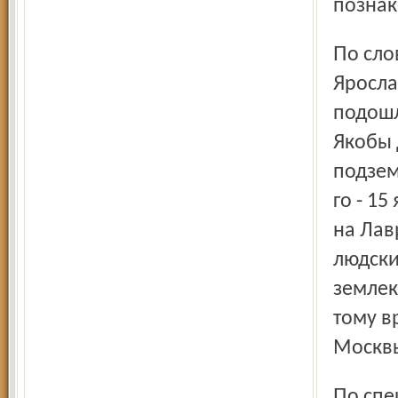
позна
По словам Бурцева, строительство "бункера Сталина" под
Яросла
подошл
Якобы 
подзем
го - 1
на Лав
людски
землек
тому в
Москвы
По специальности Алексей Игоревич Бурцев врач. 10 лет