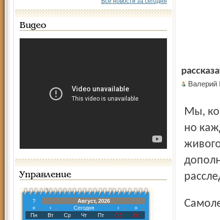
Все новости за сегодня
Видео
рассказа
Валерий
Мы, конечно, не в первый раз обращаемся к этой теме,
но каж
живого
дополн
Управление
рассле
?
Август, 2026
Самол
«
‹
Сегодня
›
»
Пн
Вт
Ср
Чт
Пт
Сб
Вс