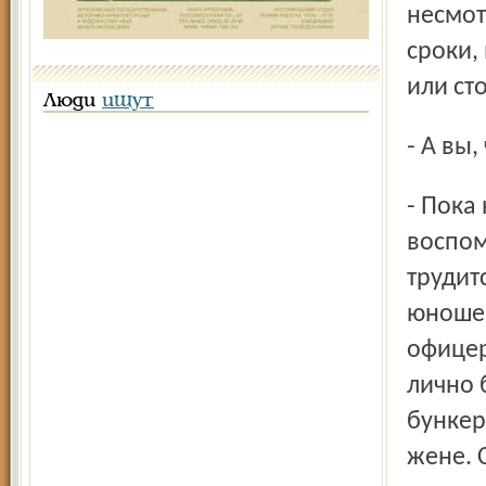
несмот
сроки,
или ст
Люди
ищут
- А вы
- Пока нет, но есть косвенные свидетельства, в том числе и
воспом
трудит
юношей
офицер
лично 
бункер
жене. С