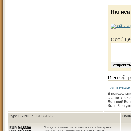
Написа
Сообще
В этой 
Труп в мешке
В понедельни
свалке в рай
Большой Воль
был обнаруже
Курс ЦБ РФ на
08.08.2026
Наши
EUR
94,8366
При цитировании материалов в сети Интернет,
гиперссылка на www.sevkray.ru обязательна.