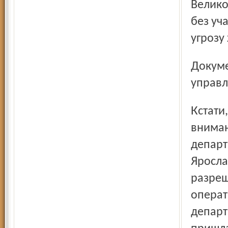
Велико
без уч
угрозу
Документ подписал в то время заместитель начальника
управл
Кстати, раскопки двух энтузиастов не остались без
вниман
департ
Яросла
разреш
операт
департ