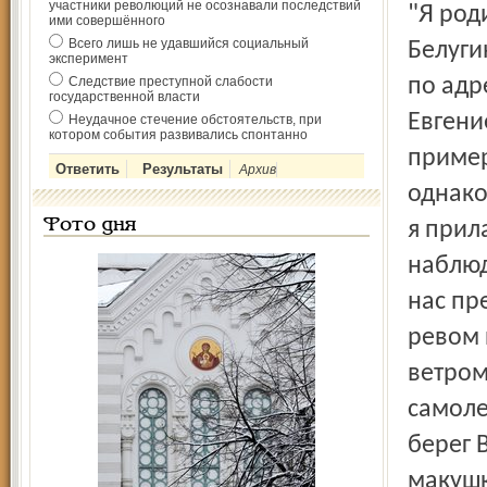
участники революций не осознавали последствий
"Я родился в 1929 году, - продолжает свой рассказ
ими совершённого
Всего лишь не удавшийся социальный
Белуги
эксперимент
Следствие преступной слабости
по адр
государственной власти
Евгени
Неудачное стечение обстоятельств, при
котором события развивались спонтанно
пример
Архив
однако
Фото дня
я прил
наблюд
нас пр
ревом 
ветром
самоле
берег В
макушк