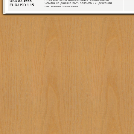
USD
82,1665
Ссылка не должна быть закрыта к индексации
EUR/USD
1.15
поисковыми машинами.