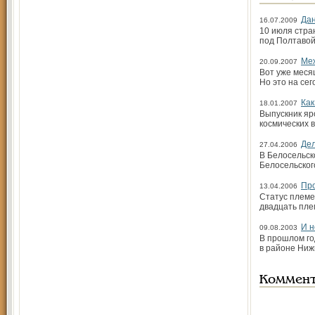
Дан
16.07.2009
10 июля стра
под Полтавой
Меж
20.09.2007
Вот уже месяц
Но это на се
Как
18.01.2007
Выпускник яр
космических 
Де
27.04.2006
В Белосельск
Белосельского
Про
13.04.2006
Статус племе
двадцать пле
И н
09.08.2003
В прошлом го
в районе Ниж
Коммен