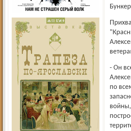
Бунке
Прихватив письмо Бориса Федоровича, мы отправились в
"Красн
Алексе
ветера
- Он все правильно изобразил, - удовлетворенно сказал
Алексе
по все
запасн
войны,
постро
террит