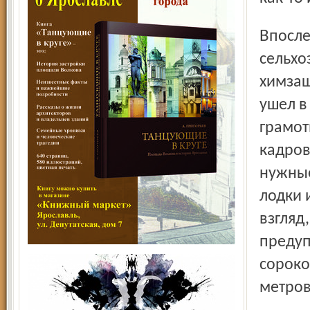
Впоследствии Борис Федорович закончил
сельхо
химзащ
ушел в
грамот
кадров
нужные
лодки 
взгляд
предуп
сороков
метров