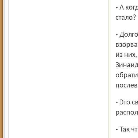
- А когда отогнали немцев от Москвы, что с бункером
стало?
- Долго вывозили оттуда что-то, потом приехали саперы и
взорва
из них
Зинаид
обрати
послев
- Это свинарник. Лет 5 - 6 назад он был выше и
распол
- Так 