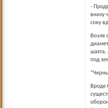
- Продвигается к Волге. Это еще одно доказательство, что
внизу ч
соку вд
Возле свинарника мощная бетонная труба солидного
диамет
шахта,
под зе
"Чер
Вроде бы фантастикой все это может показаться. Но ведь
сущест
оборон