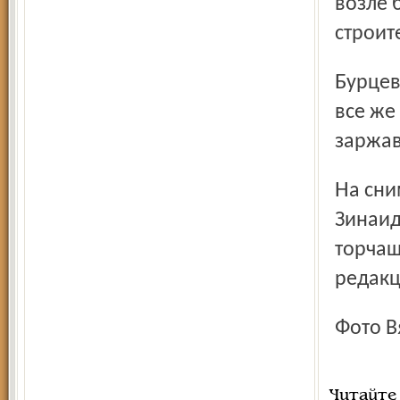
возле 
строит
Бурцев в эти слухи не очень верит. Но если подземелье
все же
заржав
На снимках: один из входов в подземелье показывает
Зинаид
торчащ
редак
Фото 
Читайте