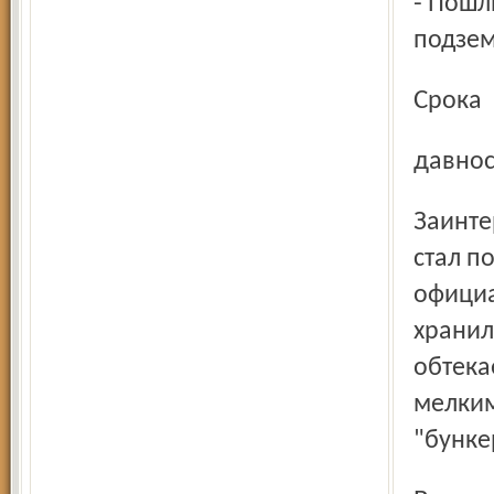
- Пошли вдруг грунтовые воды, еле ноги они унесли из
подзем
Срока
давно
Заинтересовавшись историей бункера, Алексей Бурцев
стал п
официа
хранил
обтека
мелким
"бунке