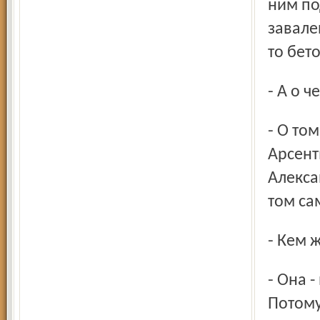
ним по
завале
то бето
- А о 
- О том, что, оказывается, его мать, а моя свекровь Мария
Арсент
Алекса
том са
- Кем 
- Она - в прачечной, он выполнял ремонтные работы.
Потому