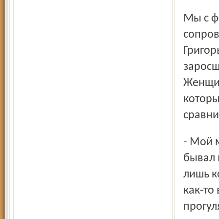
Мы с фотокором Вячеславом Юрасовым в
сопров
Григор
заросш
Женщин
которы
сравни
- Мой муж Леонид Александрович 16-летним юношей
бывал 
лишь к
как-то
прогул