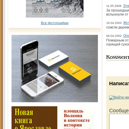
Этю
11.05.2006
За прошедшие
вспыхнули от
Жгл
Все фотографии
16.04.2002
сожгли дерев
Ого
06.04.2002
Пожарным отр
горящей сухо
Коммен
Написа
Сообще