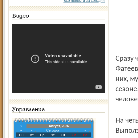
Все новости за сегодня
Видео
Сразу 
Фатеев
них, м
сезоне
челове
Управление
На чет
?
Август, 2026
Выполз
«
‹
Сегодня
›
»
Пн
Вт
Ср
Чт
Пт
Сб
Вс