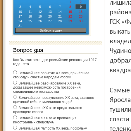
лишила
1
2
3
4
5
6
7
8
9
района
10
11
12
13
14
15
16
17
18
19
20
21
22
23
ГСК «Ф
24
25
26
27
28
29
30
31
выкаты
Выберите дату
владел
Чудино
Вопрос дня
добрал
Как Вы считаете, две российские революции 1917
года - это
квадра
Величайшее событие ХХ века, принёсшее
свободу и счастье народам России
Величайшее разочарование ХХ века,
доказавшее невозможность построения
Самые 
справедливого государства
Величайшее преступление ХХ века, ставшее
Яросла
причиной гибели миллионов людей
Величайшее в ХХ веке предательство
тушили
правящего класса
Величайшая в ХХ веке провокация
спасти
иностранных спецслужб
теленк
Величайшая глупость ХХ века, поскольку