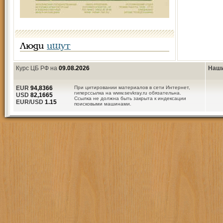
Люди
ищут
Курс ЦБ РФ на
09.08.2026
Наши
EUR
94,8366
При цитировании материалов в сети Интернет,
гиперссылка на www.sevkray.ru обязательна.
USD
82,1665
Ссылка не должна быть закрыта к индексации
EUR/USD
1.15
поисковыми машинами.