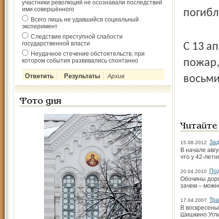
участники революций не осознавали последствий
ими совершённого
погибл
Всего лишь не удавшийся социальный
эксперимент
Следствие преступной слабости
государственной власти
С 13 а
Неудачное стечение обстоятельств, при
котором события развивались спонтанно
пожар,
Архив
восьми
Фото дня
Читайте
Зад
15.08.2012
В начале авг
что у 42-лет
По
20.04.2010
Обочины дорог
зачем – можн
Тра
17.04.2007
В воскресень
Шишкино Угли