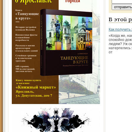
В этой 
Как получить
«Когда же, на
спокойно до
людям? Уж ск
натерпелись 
от