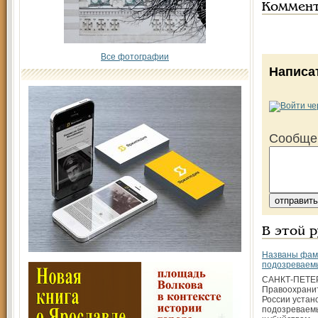
Коммен
Все фотографии
Написа
Сообще
В этой 
Названы фам
подозреваем
САНКТ-ПЕТЕ
Правоохрани
России устан
подозреваемы