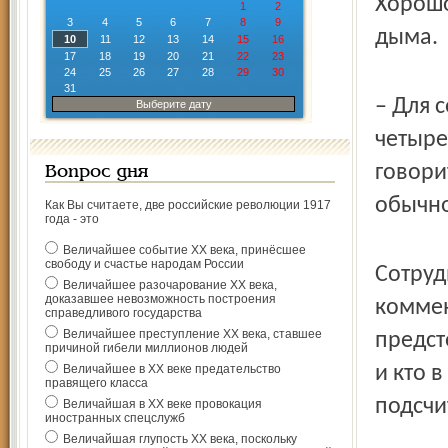
Хорошо
1
2
3
4
5
6
7
8
9
дыма.
10
11
12
13
14
15
16
17
18
19
20
21
22
23
24
25
26
27
28
29
30
31
– Для 
Выберите дату
четыре
говори
Вопрос дня
обычно
Как Вы считаете, две российские революции 1917
года - это
Величайшее событие ХХ века, принёсшее
свободу и счастье народам России
Сотруд
Величайшее разочарование ХХ века,
доказавшее невозможность построения
коммен
справедливого государства
Величайшее преступление ХХ века, ставшее
предст
причиной гибели миллионов людей
Величайшее в ХХ веке предательство
и кто 
правящего класса
подсчи
Величайшая в ХХ веке провокация
иностранных спецслужб
Величайшая глупость ХХ века, поскольку