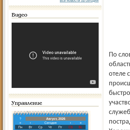
Все новости за сегодня
Видео
По сло
област
отеле 
происш
быстро
участв
Управление
служеб
?
Август, 2026
постра
«
‹
Сегодня
›
»
Пн
Вт
Ср
Чт
Пт
Сб
Вс