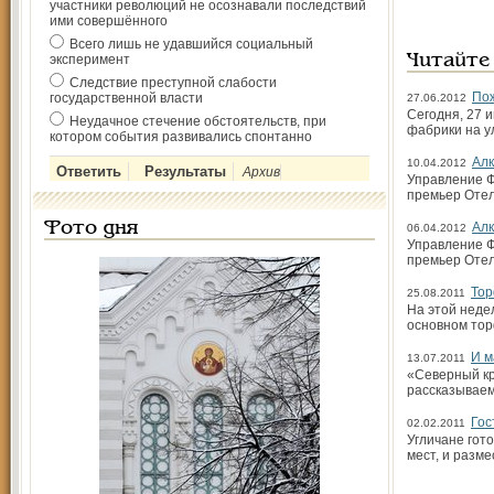
участники революций не осознавали последствий
ими совершённого
Всего лишь не удавшийся социальный
эксперимент
Читайте
Следствие преступной слабости
Пож
государственной власти
27.06.2012
Сегодня, 27 
Неудачное стечение обстоятельств, при
фабрики на у
котором события развивались спонтанно
Алк
10.04.2012
Архив
Управление 
премьер Отел
Фото дня
Алк
06.04.2012
Управление 
премьер Отел
Тор
25.08.2011
На этой неде
основном тор
И м
13.07.2011
«Северный кр
рассказываем
Гос
02.02.2011
Угличане гот
мест, и разм