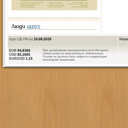
Люди
ищут
Курс ЦБ РФ на
10.08.2026
Наши
EUR
94,8366
При цитировании материалов в сети Интернет,
гиперссылка на www.sevkray.ru обязательна.
USD
82,1665
Ссылка не должна быть закрыта к индексации
EUR/USD
1.15
поисковыми машинами.