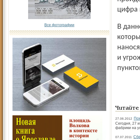
цифра 
Все фотографии
В данной ситуации удивляет безалаберность людей,
которы
нанося
и угро
пункто
Читайте
Пож
27.06.2012
Сегодня, 27 
фабрики на у
Сбе
07.07.2011