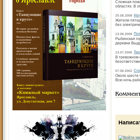
Сложная пожа
областях. В 
Ноч
25.08.2009
Жители пятид
без электрич
Пот
13.08.2009
Рыбинская го
деревни Выд
Тих
13.07.2006
В тревожном 
безответстве
Сго
07.08.2002
Около шести 
Всю ночь раб
Коммен
Написа