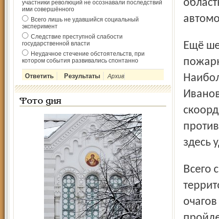
област
участники революций не осознавали последствий
ими совершённого
автомо
Всего лишь не удавшийся социальный
эксперимент
Следствие преступной слабости
Ещё шесть очагов возгорания, на этот раз травы,
государственной власти
Неудачное стечение обстоятельств, при
пожарн
котором события развивались спонтанно
Наибол
Архив
Иванов
Фото дня
скоорд
против
здесь 
Всего с начала пожаро­опасного сезона в этом году на
террит
очагов
пройде