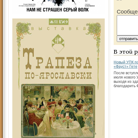
Сообще
В этой 
Новый УПК по
«Фауст» Гете
После вступле
июля нового 
выходя из зда
благодарить 