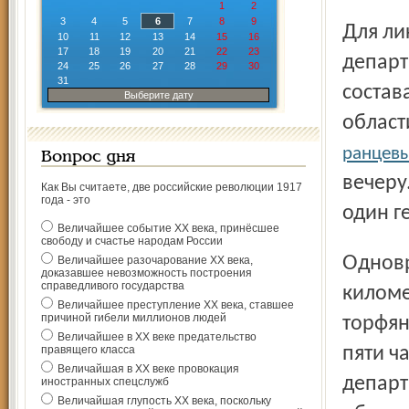
1
2
3
4
5
6
7
8
9
Для ликвидации очагов пришлось привлечь работников
10
11
12
13
14
15
16
17
18
19
20
21
22
23
департ
24
25
26
27
28
29
30
31
состав
Выберите дату
област
ранцевы
Вопрос дня
вечеру
Как Вы считаете, две российские революции 1917
года - это
один г
Величайшее событие ХХ века, принёсшее
свободу и счастье народам России
Одновременно с этим в Переславском районе в четырёх
Величайшее разочарование ХХ века,
доказавшее невозможность построения
справедливого государства
киломе
Величайшее преступление ХХ века, ставшее
причиной гибели миллионов людей
торфян
Величайшее в ХХ веке предательство
правящего класса
пяти ч
Величайшая в ХХ веке провокация
департ
иностранных спецслужб
Величайшая глупость ХХ века, поскольку