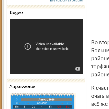
Все новости за сегодня
Видео
Во вторник утром тревожный сигнал поступил из
Больше
районе
торфян
районе
Управление
К счастью, огнеборцам удалось вовремя заметить оба
очага 
?
Август, 2026
«
‹
Сегодня
›
»
всё же
Пн
Вт
Ср
Чт
Пт
Сб
Вс