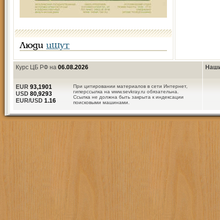
Люди
ищут
Курс ЦБ РФ на
06.08.2026
Наши
EUR
93,1901
При цитировании материалов в сети Интернет,
гиперссылка на www.sevkray.ru обязательна.
USD
80,9293
Ссылка не должна быть закрыта к индексации
EUR/USD
1.16
поисковыми машинами.