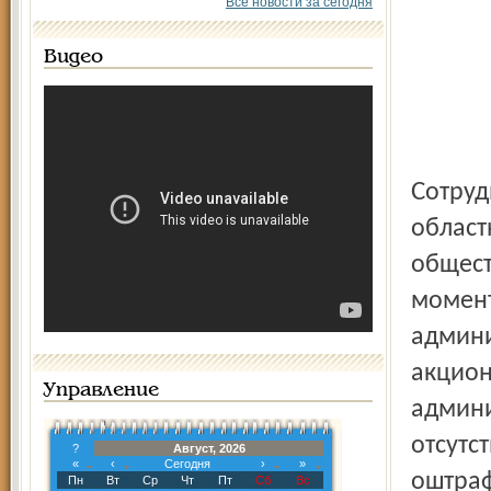
Все новости за сегодня
Видео
Сотрудники регионального управления совместно с
област
общест
момент
админи
акцион
Управление
админ
отсутс
?
Август, 2026
«
‹
Сегодня
›
»
оштраф
Пн
Вт
Ср
Чт
Пт
Сб
Вс