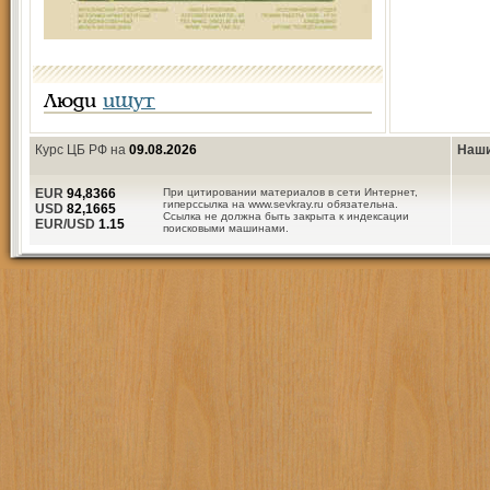
Люди
ищут
Курс ЦБ РФ на
09.08.2026
Наши
EUR
94,8366
При цитировании материалов в сети Интернет,
гиперссылка на www.sevkray.ru обязательна.
USD
82,1665
Ссылка не должна быть закрыта к индексации
EUR/USD
1.15
поисковыми машинами.