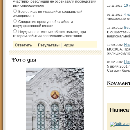
участники революций не осознавали последствий
ими совершённого
10 
10.11.2012
Всего лишь не удавшийся социальный
4 н
03.11.2012
эксперимент
Уважаемые жи
Следствие преступной слабости
государственной власти
Вер
18.10.2012
Неудачное стечение обстоятельств, при
В общественн
котором события развивались спонтанно
национальной
Ипо
Архив
10.09.2002
МОСКВА. Прав
жилищному кр
Фото дня
Цен
06.02.2002
5 июля 2001 
Сатурн» был
Коммен
Написа