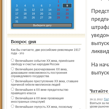
1
2
3
4
5
6
7
8
9
10
11
12
13
14
15
16
Представительство ФКЦБ направило в адрес 70 обществ
17
18
19
20
21
22
23
24
25
26
27
28
29
30
предпи
31
Выберите дату
штрафа
уведом
Вопрос дня
выпуск
Как Вы считаете, две российские революции 1917
ликвид
года - это
Величайшее событие ХХ века, принёсшее
На начало 2004 года 256 обществ не имели регистрацию
свободу и счастье народам России
Величайшее разочарование ХХ века,
выпуск
доказавшее невозможность построения
справедливого государства
Величайшее преступление ХХ века, ставшее
причиной гибели миллионов людей
Величайшее в ХХ веке предательство
Читайте
правящего класса
Величайшая в ХХ веке провокация
Гос
29.11.2012
иностранных спецслужб
Взяться за п
уроки рыночн
Величайшая глупость ХХ века, поскольку