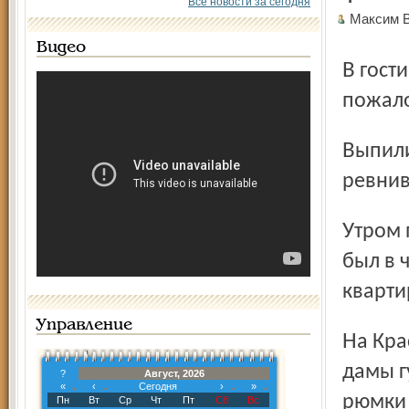
Все новости за сегодня
Максим 
Видео
В гости к известной в определенных кругах женщине
пожало
Выпили, закусили и... начали ссориться. Один из
ревнив
Утром прохожие под окнами дома обнаружили труп. Он
был в 
кварти
Управление
На Красноперекопской улице того же района у 36-летней
дамы г
?
Август, 2026
«
‹
Сегодня
›
»
рюмки 
Пн
Вт
Ср
Чт
Пт
Сб
Вс