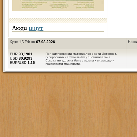
Люди
ищут
Курс ЦБ РФ на
07.08.2026
Наши
EUR
93,1901
При цитировании материалов в сети Интернет,
гиперссылка на www.sevkray.ru обязательна.
USD
80,9293
Ссылка не должна быть закрыта к индексации
EUR/USD
1.16
поисковыми машинами.