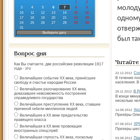
1
2
молоду
3
4
5
6
7
8
9
10
11
12
13
14
15
16
одному
17
18
19
20
21
22
23
24
25
26
27
28
29
30
отверж
31
Выберите дату
был та
Вопрос дня
Читайте
Как Вы считаете, две российские революции 1917
года - это
Сос
22.12.2012
В течение по
Величайшее событие ХХ века, принёсшее
населения. В 
свободу и счастье народам России
Величайшее разочарование ХХ века,
В Р
26.11.2012
доказавшее невозможность построения
В конце мину
справедливого государства
несколько чел
Величайшее преступление ХХ века, ставшее
причиной гибели миллионов людей
Хр
14.08.2012
Призёры Оли
Величайшее в ХХ веке предательство
правящего класса
ХР
07.08.2012
Величайшая в ХХ веке провокация
Призеры шест
иностранных спецслужб
Величайшая глупость ХХ века, поскольку
При
03.08.2012