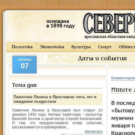
основана
в 1898 году
Политика
Экономика
Культура
Спорт
Общес
Даты и события
пятница
07
Комментиров
Тема дня
Ищите 
Памятник Ленина в Ярославле: пять лет в
ожидании пьедестала
В после
«бытовух
Памятник Ленину в Ярославле был открыт 23
декабря 1939 года. Авторы памятника - скульптор
мужчин 
Василий Козлов и архитектор Сергей Капачинский.
О том, что предшествовало этому событию,
января 
рассказывается в публикуемом ...
прочитать
Красноп