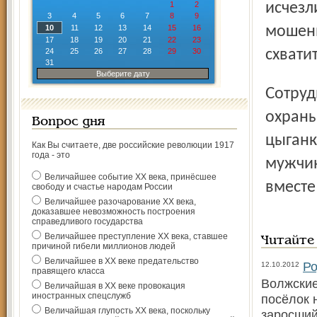
1
2
исчезл
3
4
5
6
7
8
9
10
11
12
13
14
15
16
мошенн
17
18
19
20
21
22
23
24
25
26
27
28
29
30
схвати
31
Выберите дату
Сотрудникам городского отдела ГАИ и вневедомственной
охраны
Вопрос дня
цыганк
Как Вы считаете, две российские революции 1917
года - это
мужчин
Величайшее событие ХХ века, принёсшее
вместе
свободу и счастье народам России
Величайшее разочарование ХХ века,
доказавшее невозможность построения
справедливого государства
Величайшее преступление ХХ века, ставшее
Читайте
причиной гибели миллионов людей
Величайшее в ХХ веке предательство
Ро
12.10.2012
правящего класса
Волжские
Величайшая в ХХ веке провокация
иностранных спецслужб
посёлок 
Величайшая глупость ХХ века, поскольку
заросший