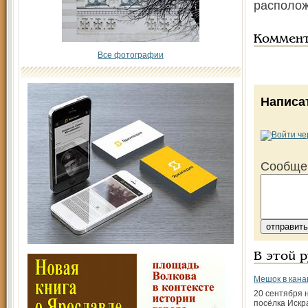
располож
Коммен
Все фотографии
Написа
Сообще
В этой 
Мешок в кана
20 сентября 
посёлка Искр