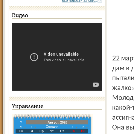
Все новости за сегодня
Видео
22 марта у вокзала шныряло до двух десятков смуглых
дам в 
пытали
жалко»
Молодо
Управление
какой-
ассигн
?
Август, 2026
Она вы
«
‹
Сегодня
›
»
Пн
Вт
Ср
Чт
Пт
Сб
Вс