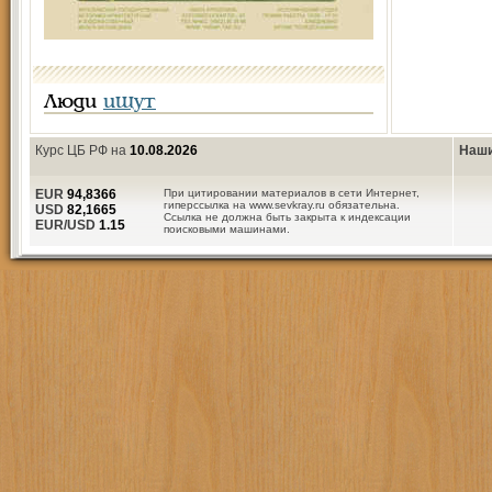
Люди
ищут
Курс ЦБ РФ на
10.08.2026
Наши
EUR
94,8366
При цитировании материалов в сети Интернет,
гиперссылка на www.sevkray.ru обязательна.
USD
82,1665
Ссылка не должна быть закрыта к индексации
EUR/USD
1.15
поисковыми машинами.