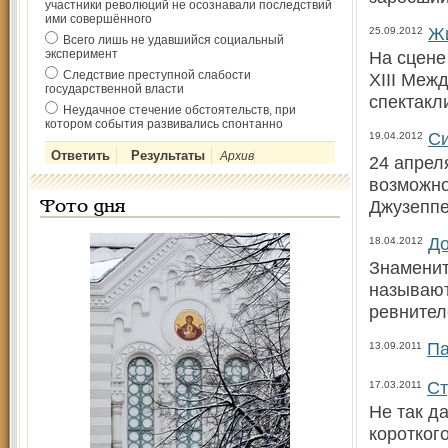
участники революций не осознавали последствий
ими совершённого
Жи
25.09.2012
Всего лишь не удавшийся социальный
эксперимент
На сцене
Следствие преступной слабости
XIII Меж
государственной власти
спектакл
Неудачное стечение обстоятельств, при
котором события развивались спонтанно
Си
19.04.2012
Архив
24 апрел
возможно
Джузеппе
Фото дня
До
18.04.2012
Знаменит
называют
ревнител
Па
13.09.2011
Ст
17.03.2011
Не так д
коротког