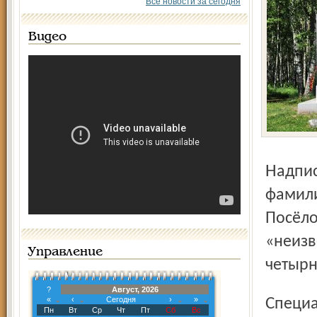
Все новости за сегодня
Видео
Надписи были адресованы конкретному лицу – имя и
фамили
Посёло
«неизв
Управление
четырн
?
Август, 2026
«
‹
Сегодня
›
»
Специалист поселковой администрации в Красных Ткачах
Пн
Вт
Ср
Чт
Пт
Сб
Вс