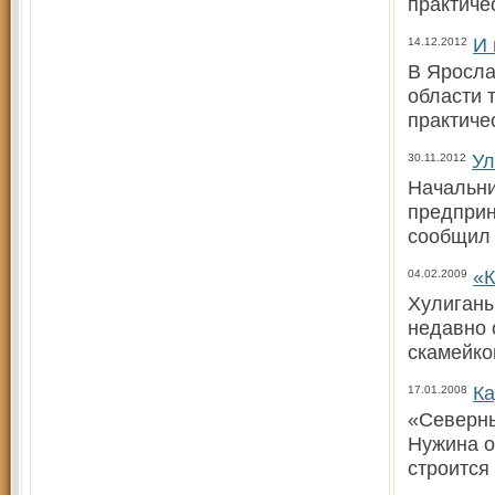
практиче
И 
14.12.2012
В Яросла
области 
практиче
Ул
30.11.2012
Начальни
предприн
сообщил 
«К
04.02.2009
Хулиганы
недавно 
скамейко
Ка
17.01.2008
«Северны
Нужина о
строится