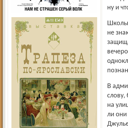
ну и чт
Школьницы признались: они, в общем-то, сглупили – сами
не знаю
защища
вечеро
однокл
познан
В администрации нам показали фото с надписями – там, к
слову,
на улиц
ли они
Джулье