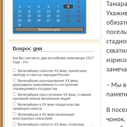
1
2
Тамара
3
4
5
6
7
8
9
10
11
12
13
14
15
16
Ухажив
17
18
19
20
21
22
23
24
25
26
27
28
29
30
обязат
31
Выберите дату
посель
стадио
Вопрос дня
схвати
Как Вы считаете, две российские революции 1917
изрисо
года - это
замеча
Величайшее событие ХХ века, принёсшее
свободу и счастье народам России
Величайшее разочарование ХХ века,
– Мы ведь только к 9 Мая отремонтировали, покрасили
доказавшее невозможность построения
справедливого государства
памятн
Величайшее преступление ХХ века, ставшее
причиной гибели миллионов людей
Величайшее в ХХ веке предательство
правящего класса
В поселковой администрации возмущены поступком дев­
Величайшая в ХХ веке провокация
чонок,
иностранных спецслужб
Величайшая глупость ХХ века, поскольку