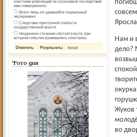
погибш
участники революций не осознавали последствий
ими совершённого
совсем
Всего лишь не удавшийся социальный
эксперимент
Яросла
Следствие преступной слабости
государственной власти
Неудачное стечение обстоятельств, при
Нам и в школе сказали то же самое. Но только ли в этом
котором события развивались спонтанно
Архив
дело? 
возвыш
Фото дня
спокой
творит
окурка
горушк
Жуков 
молодё
во дво