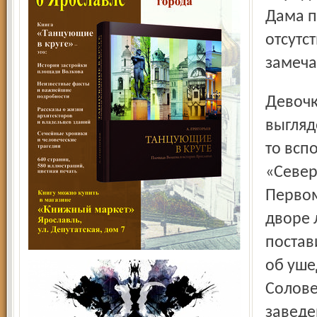
Дама п
отсут­
замеча
Девочки, улыбчивые и говорливые, честно признаться, не
выгляд
то всп
«Север
Первом
дворе 
постав
об уше
Солове
заведе