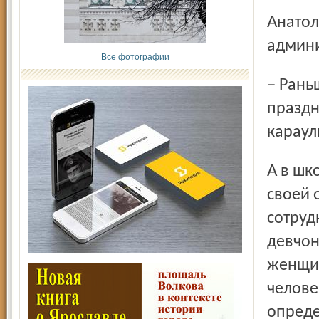
Анатолий Петрович вспоминает тут о бывшем главе
админи
Все фотографии
– Раньше Селяев перед Днём Победы, когда стелу к
праздн
караули
А в школе, в огромном пустом коридоре, стояли, ждали
своей 
сотруд
девчон
женщин
челове
опреде