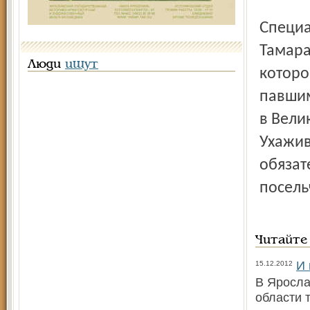
Специалист поселковой администрации в Красных Ткачах
Тамара
Люди
ищут
которо
павшим
в Вели
Ухажив
обязат
посель
Читайте
И 
15.12.2012
В Яросла
области 