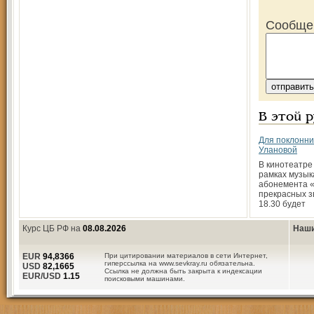
Сообще
В этой 
Для поклонни
Улановой
В кинотеатре
рамках музык
абонемента 
прекрасных з
18.30 будет
Курс ЦБ РФ на
08.08.2026
Наши
EUR
94,8366
При цитировании материалов в сети Интернет,
гиперссылка на www.sevkray.ru обязательна.
USD
82,1665
Ссылка не должна быть закрыта к индексации
EUR/USD
1.15
поисковыми машинами.