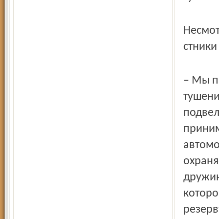
Несмот
стники
– Мы п
тушени
подвел
приним
автомо
охраня
дружин
которо
резерв