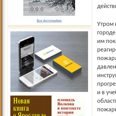
действ
Все фотографии
Утром 
городе
им пок
реагир
пожара
давлен
инстру
прогре
и в уч
област
пожарн