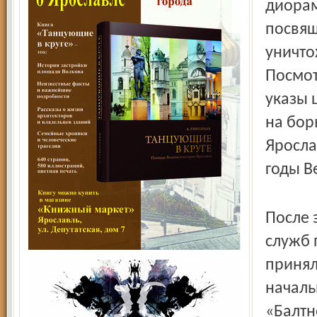
диорам
посвящ
уничто
Посмот
указы 
на бор
Яросла
годы В
После 
служб 
принял
началь
«Балтн