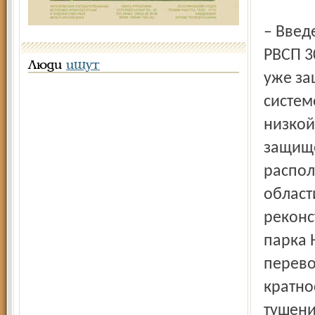
– Введ
РВСП 3
Люди
ищут
уже за
систем
низкой
защище
распо
област
реконс
парка 
перево
кратно
тушени