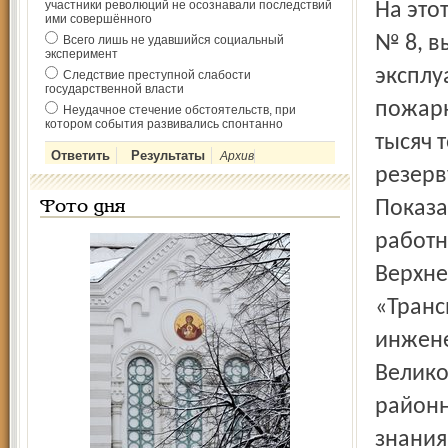
участники революций не осознавали последствий
На это
ими совершённого
№ 8, в
Всего лишь не удавшийся социальный
эксперимент
эксплу
Следствие преступной слабости
государственной власти
пожарн
Неудачное стечение обстоятельств, при
котором события развивались спонтанно
тысяч 
Архив
резерв
Показа
Фото дня
работн
Верхне
«Транс
инжене
Велико
районн
знания