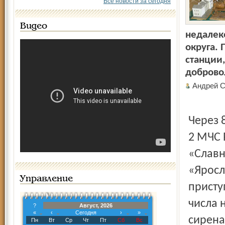
Все новости за сегодня
Видео
недалек
округа.
станции,
доброво
Андрей 
Через 
2 МЧС 
«Славн
«Яросл
Управление
присту
числа 
?
Август, 2026
«
‹
Сегодня
›
»
сирена
Пн
Вт
Ср
Чт
Пт
Сб
Вс