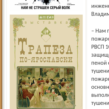
инжене
Владим
– Нам 
пожаро
РВСП 1
защище
пеной 
тушени
пожарн
основн
выполн
тушени