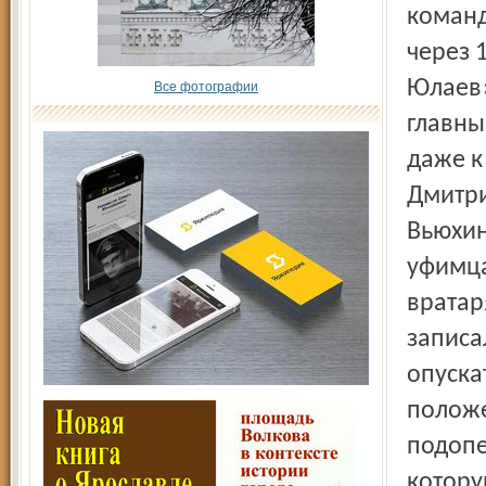
команд
через 
Юлаев»
Все фотографии
главны
даже к
Дмитри
Вьюхин
уфимца
вратар
записа
опуска
положе
подопе
котору