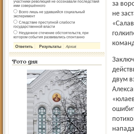
участники революций не осознавали последствий
за вор
ими совершённого
Всего лишь не удавшийся социальный
не зас
эксперимент
«Салав
Следствие преступной слабости
государственной власти
голкип
Неудачное стечение обстоятельств, при
котором события развивались спонтанно
команд
Архив
Заключительный отрезок встречи начался с активных
Фото дня
действ
двум в
Алекса
«юлаев
ошибит
потихо
напада