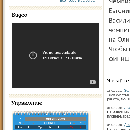
Чемпионат мира в Шанхае пройдёт с 16 по 31 июля.
Все новости за сегодня
Евгени
Видео
Васили
чемпио
на Оли
Чтобы 
финиши
Читайте
Зол
15.01.2013
Для счастья 
работа, любя
Управление
Два
01.07.2009
На минувшей 
пловец-мараф
?
Август, 2026
«
‹
Сегодня
›
»
Две
06.07.2006
Пн
Вт
Ср
Чт
Пт
Сб
Вс
На состоявше