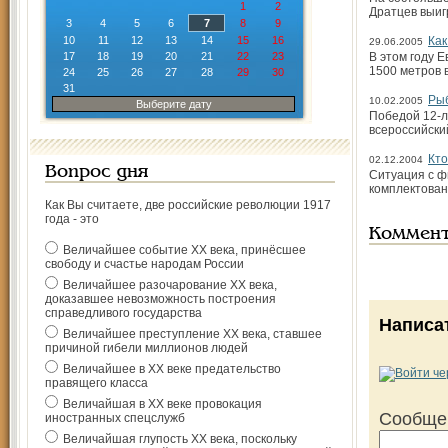
1
2
Дратцев выи
3
4
5
6
7
8
9
10
11
12
13
14
15
16
Как
29.06.2005
17
18
19
20
21
22
23
В этом году 
1500 метров 
24
25
26
27
28
29
30
31
Рыб
10.02.2005
Выберите дату
Победой 12-л
всероссийски
Кто
02.12.2004
Вопрос дня
Ситуация с ф
комплектован
Как Вы считаете, две российские революции 1917
года - это
Коммен
Величайшее событие ХХ века, принёсшее
свободу и счастье народам России
Величайшее разочарование ХХ века,
доказавшее невозможность построения
справедливого государства
Написа
Величайшее преступление ХХ века, ставшее
причиной гибели миллионов людей
Величайшее в ХХ веке предательство
правящего класса
Величайшая в ХХ веке провокация
Сообще
иностранных спецслужб
Величайшая глупость ХХ века, поскольку