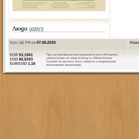
Люди
ищут
Курс ЦБ РФ на
07.08.2026
Наши
EUR
93,1901
При цитировании материалов в сети Интернет,
гиперссылка на www.sevkray.ru обязательна.
USD
80,9293
Ссылка не должна быть закрыта к индексации
EUR/USD
1.16
поисковыми машинами.