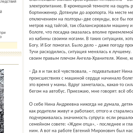
следствий
электропитание. В кромешной темноте на ощупь р
й
бортинженер. Дотянули до аэропорта. На месте м
отключением на полторы–две секунды, все бы пог
метров над тайгой, так сбалансировали машину и
болоте, что посадка оказалась вполне приемлемой
при
о
из кабины своими ногами. В таких ситуациях, хот
Богу. И Бог помогал. Было дело – даже погоду про
Тучи расходились, ситуация менялась к лучшему
своим правым плечом Ангела-Хранителя. Жене, ко
- Да я и так всё чувствовала, – подхватывает Нина Андреевна, – каждый раз при
происшествиях с машиной сердце начинало болеть.
это время у мамы. Вдруг заметалась, какая-то сил
бегом на автобус. Приезжаю, мне говорят: всё об
О себе Нина Андреевна никогда не думала, детям мораль не читала – сами видели,
как родители живут и работают, оттого и старалис
подчеркивалась значимость супруга: если решалос
семейном совете: «Ждем отца», - последнее и гла
ним. А вот на работе Евгений Миронович был наст