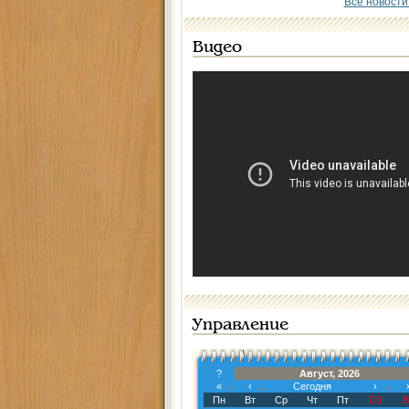
Все новости
Видео
Управление
?
Август, 2026
«
‹
Сегодня
›
Пн
Вт
Ср
Чт
Пт
Сб
В