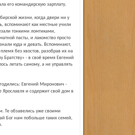
ала его командирскую зарплату.
сь, вспоминают как местные учили
езали тонкими ломтиками,
матной пасты, и лакомство просто
 знали куда и девать. Вспоминают,
 племя без хвостов, разобрав их на
 Братству» - в своё время Евгений
ось летать самому, а не управлять
 Ярославля и содержит свой дом в
дай Бог нам побольше таких семей,
.