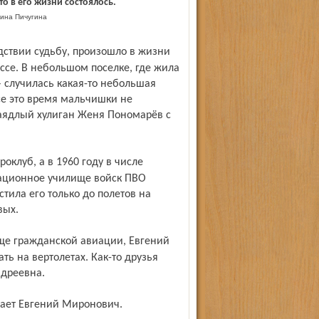
о в его жизни состоялось.
ина Пичугина
ссе. В небольшом поселке, где жила
 случилась какая-то небольшая
се это время мальчишки не
заядлый хулиган Женя Пономарёв с
иационное училище войск ПВО
тила его только до полетов на
вых.
ть на вертолетах. Как-то друзья
ндреевна.
инает Евгений Миронович.