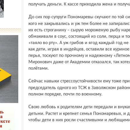
получать деньги. К кассе приходила жена и получ
До сих пор супруги Пономаревы скучают по той сибирской жизни, когда двери ни у
кого не закрывались и уж тем более не запирали
их есть строганину – сырую мороженую рыбу нар
обмакивали в соус, состоящий из соли, перца и то
«таяло во рту». А уж грибов и ягод каждый год не
как дети, играя в индейцев, оставили все куриное
перья, тоскуют по прочному и надежному «Летному
Миронович даже от Академии отказался, так хотел
полётами.
Сейчас навыки стрессоустойчивости ему тоже пригодились: Евгений Миронович -
председатель одного из ТСЖ в Заволжском районе
полном порядке, почти по военному.
Свою любовь к родителям дети передали и внукам. Те обзавелись уже своими
детьми. Растет и крепнет семья Пономаревых, и 
чтобы дети в них росли счастливыми и любящими