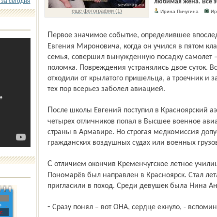
 за сегодня
любимая жена. Всё эт
еще фотографии (1)
Ирина Пичугина
Ир
Первое значимое событие, определившее впоследствии судьбу, произошло в жизни
Евгения Мироновича, когда он учился в пятом кла
семья, совершил вынужденную посадку самолет –
поломка. Повреждения устранялись двое суток. В
отходили от крылатого пришельца, а троечник и 
тех пор всерьез заболел авиацией.
После школы Евгений поступил в Красноярский аэроклуб, а в 1960 году в числе
четырех отличников попал в Высшее военное ав
страны в Армавире. Но строгая медкомиссия допус
гражданских воздушных судах или военных грузо
С отличием окончив Кременчугское летное училище гражданской авиации, Евгений
Пономарёв был направлен в Красноярск. Стал лета
пригласили в поход. Среди девушек была Нина А
»
- Сразу понял – вот ОНА, сердце екнуло, - вспом
с