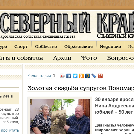
ура
Спорт
Общество
Образование
Медицина
Ис
аты и события
Архив
Фото
Вопрос-
1
Комментарии:
Золотая свадьба супругов Понома
ь лет в
30 января ярос
Нина Андреевна
открыт 23
юбилей – 50 лет
 скульптор
пачинский.
 событию,
Для счастья человек
Миронович: хорошие
прочитать