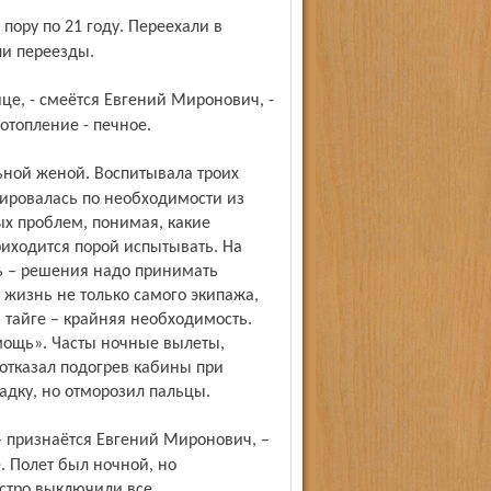
ли переезды.
отопление - печное.
цировалась по необходимости из
ых проблем, понимая, какие
иходится порой испытывать. На
ь – решения надо принимать
т жизнь не только самого экипажа,
в тайге – крайняя необходимость.
омощь». Часты ночные вылеты,
 отказал подогрев кабины при
адку, но отморозил пальцы.
е. Полет был ночной, но
стро выключили все