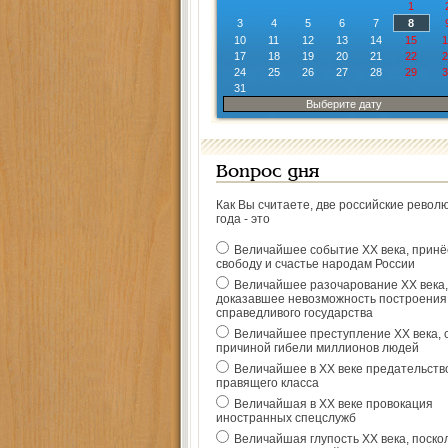
1
3
4
5
6
7
8
10
11
12
13
14
15
1
17
18
19
20
21
22
2
24
25
26
27
28
29
3
31
Выберите дату
Вопрос дня
Как Вы считаете, две российские револ
года - это
Величайшее событие ХХ века, прин
свободу и счастье народам России
Величайшее разочарование ХХ века,
доказавшее невозможность построения
справедливого государства
Величайшее преступление ХХ века, 
причиной гибели миллионов людей
Величайшее в ХХ веке предательств
правящего класса
Величайшая в ХХ веке провокация
иностранных спецслужб
Величайшая глупость ХХ века, поско