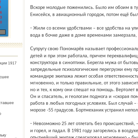
2
Вскоре молодые поженились. Было им обоим в ту пору по 21 году. Переехали в
9
6
Енисейск, в авиационный городок, потом ещё бы
3
0
- Жили со всеми удобствами – все удобства на улице, - смеётся Евгений Миронович, -
вода в бочке даже в доме временами замерзала, 
Супругу свою Пономарёв называет профессиональной женой. Воспитывала троих
детей и при этом работала, причем переквалифи
конструктора в синоптики. Берегла мужа от бытов
юции 1917
запредельные психологические перегрузки ему пр
командире экипажа лежит особая ответственност
ёсшее
мгновенно, и только правильные, от этого зависи
но и тех, к кому они спешат на помощь. Вертолет 
Он и спасатель, и геологам подмога и «скорая п
ставшее
работа в любых погодных условиях. Был случай –
морозе -55 градусов. Бортмеханик устранил непол
о
- Невозможно 25 лет отлетать без происшествий, – признаётся Евгений Миронович, –
и горел, и падал. В 1981 году загорелись в воздух
льку
опытнейший экипаж среагировал мгновенно – бы