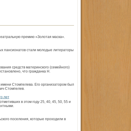
театральную премию «Золотая маска».
ных пансионатов стали молодые литераторы
вания средств материнского (семейного)
становлено, что гражданка Н.
 имени Стомпелева. Его организатором был
вич Стомпелев.
го лет
етивших в этом году 25, 40, 45, 50, 55 и
антными.
ского поселения, которые проходили в