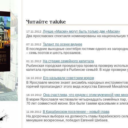
Читайте также
Лучше «Маски» могут быть только две «Маски»
17.11.2012
Два ярославских спектакля номинированы на национальную 
Талант по осени виднее
07.11.2012
В последние выходные сентября гостями одного из загород
– семь поэтов и шесть прозаиков.
На страже семейного капитала
01.11.2012
Рыбинская городская прокуратура провела проверку использо
капитала проживающей в Рыбинске семьёй. В ходе проверки у
Его называли советским мэром
19.10.2012
В Ярославле многие знают ансамбль народных инструментов
горячий пропагандист этого вида искусства Евгений Михайло
Она счастлива, что рядом с этим мужчиной уже мно
16.10.2012
В мэрии Ярославля чествовали четырнадцать семейных пар, отм
70 лет совместной жизни. Все были такими красивыми и элег
В Карабихском поселении – новый глава
11.09.2012
На досрочных выборах на должность главы Карабихского сель
минувшее воскресенье, победил Евгений Шибаев.