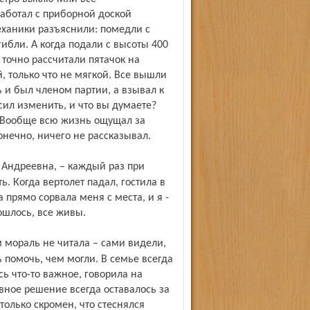
аботал с приборной доской
еханики разъяснили: помедли с
ибли. А когда подали с высоты 400
 точно рассчитали пятачок на
, только что не мягкой. Все вышли
ь и был членом партии, а взывал к
сил изменить, и что вы думаете?
. Вообще всю жизнь ощущал за
нечно, ничего не рассказывал.
 Когда вертолет падал, гостила в
а прямо сорвала меня с места, и я -
ошлось, все живы.
ь помочь, чем могли. В семье всегда
ь что-то важное, говорила на
вное решение всегда оставалось за
олько скромен, что стеснялся