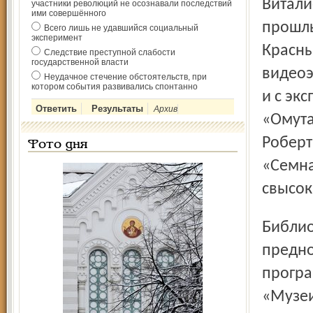
Витали
участники революций не осознавали последствий
ими совершённого
прошлы
Всего лишь не удавшийся социальный
эксперимент
Красны
Следствие преступной слабости
государственной власти
видеоэ
Неудачное стечение обстоятельств, при
котором события развивались спонтанно
и с эк
Архив
«Омута
Роберт
Фото дня
«Семна
свысок
Библиотека школы пополнилась в тот день
предно
програ
«Музеи