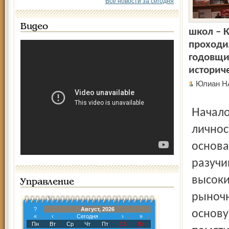
Все новости за сегодня
Видео
школ – 
проходил
годовщи
историч
Юлиан 
Началом встречи стала слайд-композиция о жизни,
личнос
основа
разучи
высоки
Управление
рыночн
?
Август, 2026
основу
«
‹
Сегодня
›
»
Пн
Вт
Ср
Чт
Пт
Сб
Вс