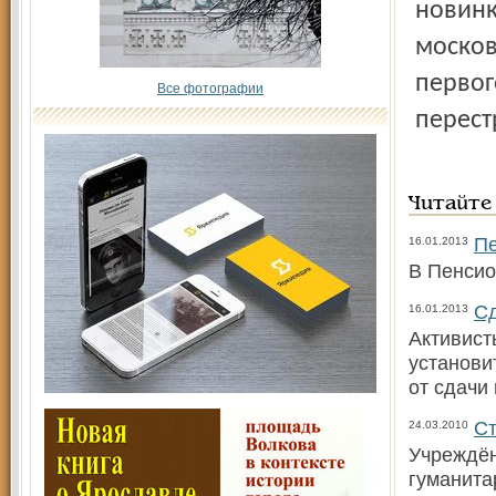
новинк
москов
первог
Все фотографии
перест
Читайте
Пе
16.01.2013
В Пенсио
Сд
16.01.2013
Активист
установи
от сдачи
Ст
24.03.2010
Учреждён
гуманита