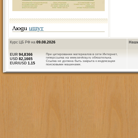
Люди
ищут
Курс ЦБ РФ на
09.08.2026
Наши
EUR
94,8366
При цитировании материалов в сети Интернет,
гиперссылка на www.sevkray.ru обязательна.
USD
82,1665
Ссылка не должна быть закрыта к индексации
EUR/USD
1.15
поисковыми машинами.