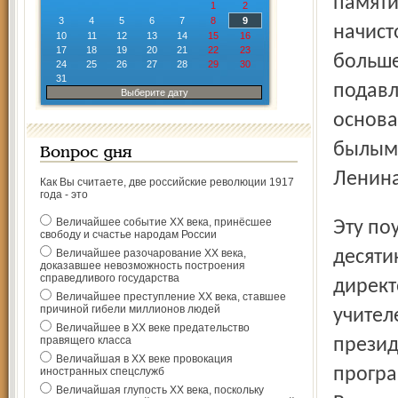
памяти
1
2
3
4
5
6
7
8
9
начист
10
11
12
13
14
15
16
17
18
19
20
21
22
23
больше
24
25
26
27
28
29
30
31
подавл
Выберите дату
основа
былыми
Вопрос дня
Ленина
Как Вы считаете, две российские революции 1917
года - это
Величайшее событие ХХ века, принёсшее
Эту поучительную и для дней сегодняшних книгу
свободу и счастье народам России
Величайшее разочарование ХХ века,
десяти
доказавшее невозможность построения
справедливого государства
директ
Величайшее преступление ХХ века, ставшее
причиной гибели миллионов людей
учител
Величайшее в ХХ веке предательство
правящего класса
презид
Величайшая в ХХ веке провокация
програ
иностранных спецслужб
Величайшая глупость ХХ века, поскольку