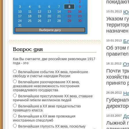
покидают
1
2
3
4
5
6
7
8
9
Юр
10
11
12
13
14
15
16
10.01.2013
17
18
19
20
21
22
23
Указом г
24
25
26
27
28
29
30
территор
31
назначен
Выберите дату
Бл
10.01.2013
Об этом 
Вопрос дня
правител
Как Вы считаете, две российские революции 1917
года - это
От
16.11.2012
Почти тр
Величайшее событие ХХ века, принёсшее
свободу и счастье народам России
хозяйств
Величайшее разочарование ХХ века,
принято 
доказавшее невозможность построения
справедливого государства
На
26.06.2012
Величайшее преступление ХХ века, ставшее
Губернат
причиной гибели миллионов людей
директор
Величайшее в ХХ веке предательство
правящего класса
До
10.03.2007
Величайшая в ХХ веке провокация
иностранных спецслужб
Лыжной г
Величайшая глупость ХХ века, поскольку