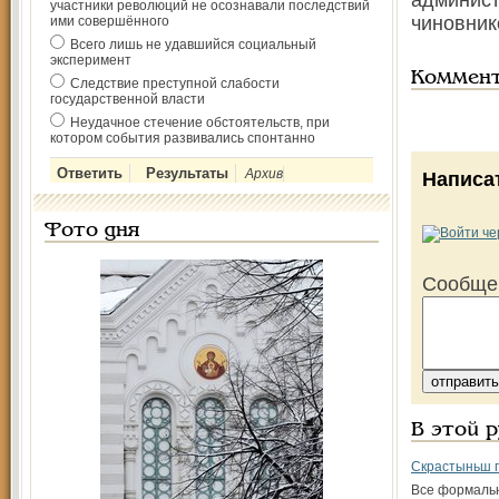
админист
участники революций не осознавали последствий
чиновнико
ими совершённого
Всего лишь не удавшийся социальный
эксперимент
Коммен
Следствие преступной слабости
государственной власти
Неудачное стечение обстоятельств, при
котором события развивались спонтанно
Архив
Написа
Фото дня
Сообще
В этой 
Скрастыньш п
Все формальн