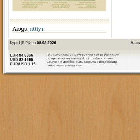
Люди
ищут
Курс ЦБ РФ на
08.08.2026
Наши
EUR
94,8366
При цитировании материалов в сети Интернет,
гиперссылка на www.sevkray.ru обязательна.
USD
82,1665
Ссылка не должна быть закрыта к индексации
EUR/USD
1.15
поисковыми машинами.