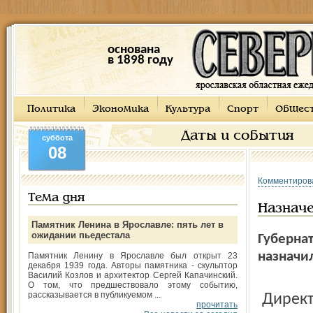
основана
в 1898 году
Политика
Экономика
Культура
Спорт
Общес
Даты и события
суббота
08
Комментиров
Тема дня
Назнач
Памятник Ленина в Ярославле: пять лет в
ожидании пьедестала
Губернат
назначи
Памятник Ленину в Ярославле был открыт 23
декабря 1939 года. Авторы памятника - скульптор
Василий Козлов и архитектор Сергей Капачинский.
О том, что предшествовало этому событию,
рассказывается в публикуемом ...
Директором департамента здравоохранения и фармации
прочитать