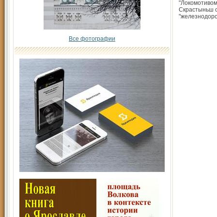
"Локомотивом
Скрастыньш 
"железнодор
Все фотографии