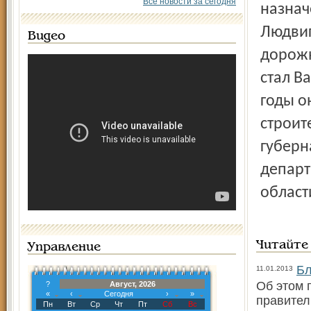
Все новости за сегодня
назнач
Людви
Видео
дорожн
стал В
годы о
строит
губерн
департ
област
Читайте
Управление
Бл
11.01.2013
Об этом 
?
Август, 2026
«
‹
Сегодня
›
»
правител
Пн
Вт
Ср
Чт
Пт
Сб
Вс