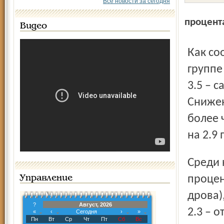
Все новости за сегодня
процент
Видео
Как сообщает Ярославльстат, в продовольственной
группе
3.5 – с
Снижен
более 
на 2.9
Среди непродовольственных товаров с июля на 12
процен
Управление
дрова),
?
Август, 2026
2.3 – 
«
‹
Сегодня
›
»
Пн
Вт
Ср
Чт
Пт
Сб
Вс