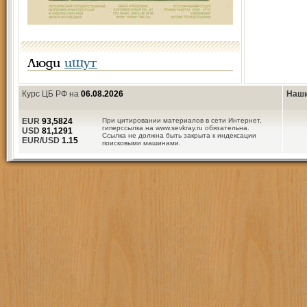
Люди
ищут
Курс ЦБ РФ на
06.08.2026
Наши
EUR
93,5824
При цитировании материалов в сети Интернет,
гиперссылка на www.sevkray.ru обязательна.
USD
81,1291
Ссылка не должна быть закрыта к индексации
EUR/USD
1.15
поисковыми машинами.