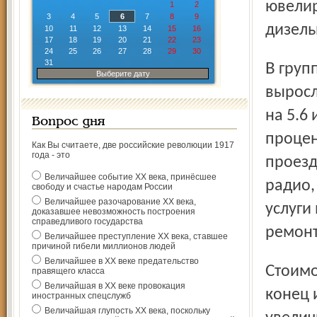
ювелир
1
2
3
4
5
6
7
8
9
дизель
10
11
12
13
14
15
16
17
18
19
20
21
22
23
24
25
26
27
28
29
30
31
В группе платных услуг для населения с июля существенно
Выберите дату
выросл
на 5.6 
Вопрос дня
процен
Как Вы считаете, две российские революции 1917
года - это
проезд
Величайшее событие ХХ века, принёсшее
радио, 
свободу и счастье народам России
Величайшее разочарование ХХ века,
услуги
доказавшее невозможность построения
справедливого государства
ремонт
Величайшее преступление ХХ века, ставшее
причиной гибели миллионов людей
Величайшее в ХХ веке предательство
Стоимость минимального набора продуктов питания на
правящего класса
Величайшая в ХХ веке провокация
конец 
иностранных спецслужб
Величайшая глупость ХХ века, поскольку