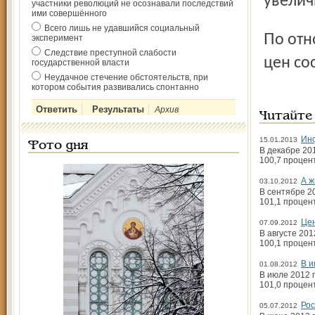
увелич
участники революций не осознавали последствий
ими совершённого
Всего лишь не удавшийся социальный
По отношению к декабрю 2011 г. индекс потребительских
эксперимент
Следствие преступной слабости
цен со
государственной власти
Неудачное стечение обстоятельств, при
котором события развивались спонтанно
Архив
Читайте
Ин
15.01.2013
Фото дня
В декабре 20
100,7 процен
А ж
03.10.2012
В сентябре 2
101,1 процен
Цен
07.09.2012
В августе 20
100,1 процен
В и
01.08.2012
В июле 2012 
101,0 процен
Рос
05.07.2012