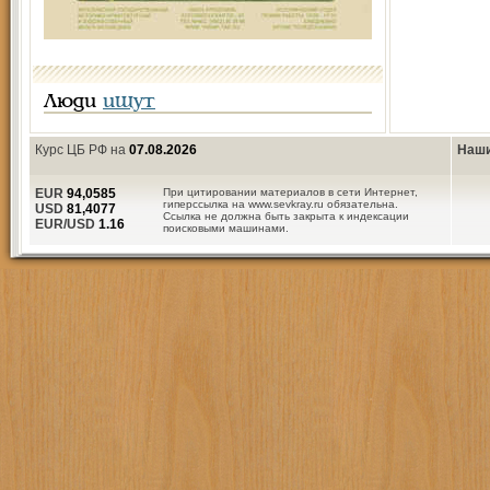
Люди
ищут
Курс ЦБ РФ на
07.08.2026
Наши
EUR
94,0585
При цитировании материалов в сети Интернет,
гиперссылка на www.sevkray.ru обязательна.
USD
81,4077
Ссылка не должна быть закрыта к индексации
EUR/USD
1.16
поисковыми машинами.