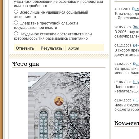
участники революций не осознавали последствий
ими совершённого
Дох
11.11.2011
Всего лишь не удавшийся социальный
Тема очередн
эксперимент
– Ярославль
Следствие преступной слабости
Зол
государственной власти
20.05.2009
В 2006 году 
Неудачное стечение обстоятельств, при
самоуправлен
котором события развивались спонтанно
Ден
04.12.2008
Архив
В скором вре
депутатам ра
Дол
Фото дня
21.02.2007
За прошлый г
менее солидн
Не
02.06.2006
Члены комисс
неплательщико
ЯС
01.04.2005
Члены бюджет
бюджета горо
Коммен