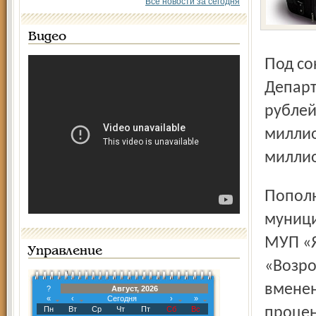
Все новости за сегодня
Видео
Под сокращение попадут целый ряд городских программ.
Департ
рублей
миллио
милли
Пополнить бюджет мэрия собирается за счёт продажи
муници
МУП «Я
Управление
«Возро
вменен
?
Август, 2026
«
‹
Сегодня
›
»
Пн
Вт
Ср
Чт
Пт
Сб
Вс
процен