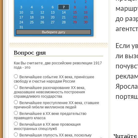
1
2
3
4
5
6
7
8
9
маршру
10
11
12
13
14
15
16
17
18
19
20
21
22
23
до раз
24
25
26
27
28
29
30
31
агентст
Выберите дату
Если увеличение налога для первых двух категорий вряд
Вопрос дня
ли выз
Как Вы считаете, две российские революции 1917
почувс
года - это
реклам
Величайшее событие ХХ века, принёсшее
свободу и счастье народам России
Яросла
Величайшее разочарование ХХ века,
доказавшее невозможность построения
портящ
справедливого государства
Величайшее преступление ХХ века, ставшее
причиной гибели миллионов людей
Величайшее в ХХ веке предательство
правящего класса
Величайшая в ХХ веке провокация
иностранных спецслужб
Величайшая глупость ХХ века, поскольку
Читайте