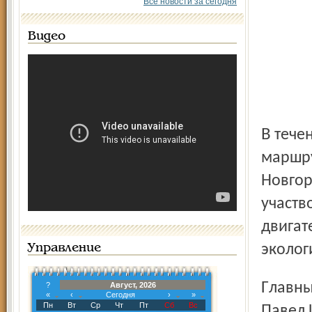
Все новости за сегодня
Видео
В течение 10 дней машины прошли 2,7 тысячи км по
маршру
Новгор
участв
двигат
эколог
Управление
Главный конструктор Минского автомобильного завода
?
Август, 2026
«
‹
Сегодня
›
»
Пн
Вт
Ср
Чт
Пт
Сб
Вс
Павел 