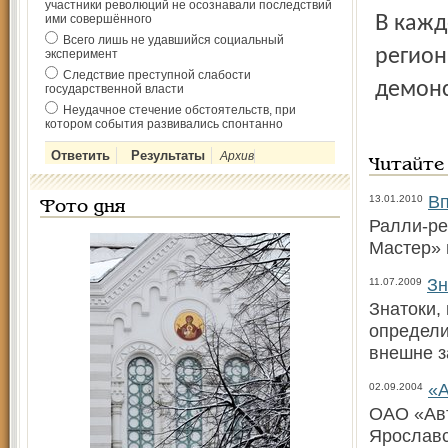
участники революций не осознавали последствий
В каждом городе по маршруту пробега на базе
ими совершённого
Всего лишь не удавшийся социальный
регион
эксперимент
Следствие преступной слабости
демонс
государственной власти
Неудачное стечение обстоятельств, при
котором события развивались спонтанно
Архив
Читайте
Вп
13.01.2010
Фото дня
Ралли-ре
Мастер» 
Зн
11.07.2009
Знатоки,
определи
внешне з
«А
02.09.2004
ОАО «Авт
Ярославс