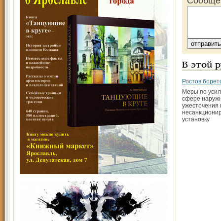
Сообще
В этой 
Ростов борет
Меры по усил
сфере наруж
ужесточения 
несанкциони
установку