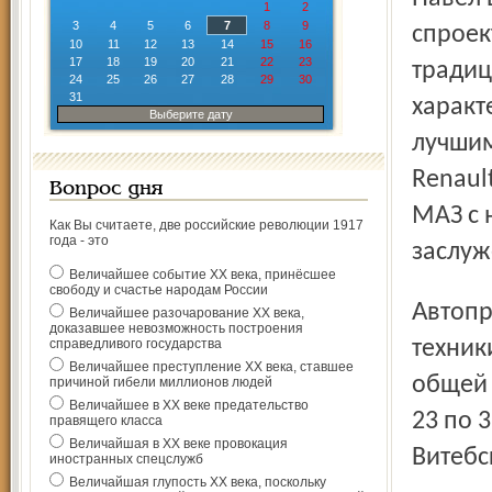
1
2
3
4
5
6
7
8
9
спроек
10
11
12
13
14
15
16
17
18
19
20
21
22
23
традиц
24
25
26
27
28
29
30
31
характ
Выберите дату
лучшим
Renaul
Вопрос дня
МАЗ с 
Как Вы считаете, две российские революции 1917
года - это
заслуж
Величайшее событие ХХ века, принёсшее
свободу и счастье народам России
Автопробег по регионам РФ – это второй этап пробега
Величайшее разочарование ХХ века,
доказавшее невозможность построения
справедливого государства
техник
Величайшее преступление ХХ века, ставшее
общей 
причиной гибели миллионов людей
Величайшее в ХХ веке предательство
23 по 
правящего класса
Величайшая в ХХ веке провокация
Витебс
иностранных спецслужб
Величайшая глупость ХХ века, поскольку