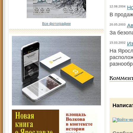
Но
12.08.2004
В продаж
Все фотографии
Ав
20.05.2003
За безоп
Из
15.03.2002
На Яросл
располож
разнообр
Коммен
Написа