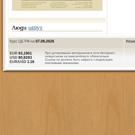
Люди
ищут
Курс ЦБ РФ на
07.08.2026
Наши
EUR
93,1901
При цитировании материалов в сети Интернет,
гиперссылка на www.sevkray.ru обязательна.
USD
80,9293
Ссылка не должна быть закрыта к индексации
EUR/USD
1.16
поисковыми машинами.