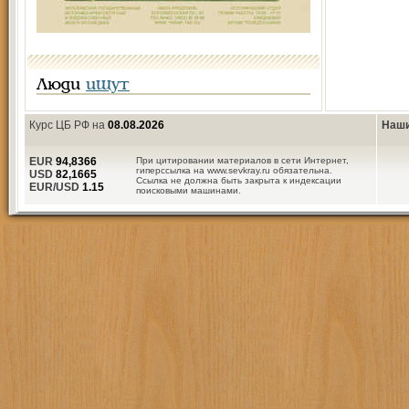
Люди
ищут
Курс ЦБ РФ на
08.08.2026
Наши
EUR
94,8366
При цитировании материалов в сети Интернет,
гиперссылка на www.sevkray.ru обязательна.
USD
82,1665
Ссылка не должна быть закрыта к индексации
EUR/USD
1.15
поисковыми машинами.