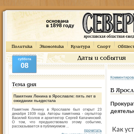
основана
в 1898 году
Политика
Экономика
Культура
Спорт
Общес
Даты и события
суббота
08
Комментиров
Тема дня
В Яросл
Памятник Ленина в Ярославле: пять лет в
ожидании пьедестала
Прокура
Памятник Ленину в Ярославле был открыт 23
деятель
декабря 1939 года. Авторы памятника - скульптор
Василий Козлов и архитектор Сергей Капачинский.
О том, что предшествовало этому событию,
рассказывается в публикуемом ...
Как установили сотрудники прокуратуры, в "Спорт баре",
прочитать