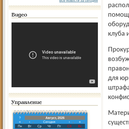
Все новости за сегодня
распол
помощь
Видео
оборуд
клуба 
Прокуратурой района вынесено постановление о
возбуж
правон
для юр
штрафа
конфис
Управление
Материалы проверки направлены для рассмотрения по
?
Август, 2026
сущест
«
‹
Сегодня
›
»
Пн
Вт
Ср
Чт
Пт
Сб
Вс