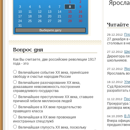
Яросла
1
2
3
4
5
6
7
8
9
10
11
12
13
14
15
16
17
18
19
20
21
22
23
24
25
26
27
28
29
30
Читайте
31
Выберите дату
Пло
29.12.2012
27 декабря в
столовых в н
Вопрос дня
Шко
27.12.2012
Директора пя
Как Вы считаете, две российские революции 1917
школьников.
года - это
Яро
27.12.2012
Величайшее событие ХХ века, принёсшее
Ярославль во
свободу и счастье народам России
Ули
18.12.2012
Величайшее разочарование ХХ века,
Суд Краснопе
доказавшее невозможность построения
разработать 
справедливого государства
Величайшее преступление ХХ века, ставшее
Про
11.12.2012
причиной гибели миллионов людей
Прокуратура 
Величайшее в ХХ веке предательство
договора меж
правящего класса
В Л
04.10.2005
Величайшая в ХХ веке провокация
Вчера официа
иностранных спецслужб
предшественн
Величайшая глупость ХХ века, поскольку