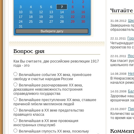
1
2
3
4
5
6
7
8
9
Читайте
10
11
12
13
14
15
16
17
18
19
20
21
22
23
Шко
31.08.2012
24
25
26
27
28
29
30
Завершена пр
31
образовател
Выберите дату
Гор
22.11.2011
Четырнадцать
проектов по 
Вопрос дня
Яро
22.01.2011
Как гласит ру
Как Вы считаете, две российские революции 1917
школьного пи
года - это
Нет
14.08.2008
Величайшее событие ХХ века, принёсшее
В Некрасовск
свободу и счастье народам России
начался ремо
Величайшее разочарование ХХ века,
доказавшее невозможность построения
Бал
14.03.2008
справедливого государства
Здоровье наш
Величайшее преступление ХХ века, ставшее
крошечная за
причиной гибели миллионов людей
Пир
23.03.2007
Величайшее в ХХ веке предательство
Количество ш
правящего класса
то время как 
Величайшая в ХХ веке провокация
иностранных спецслужб
Коммен
Величайшая глупость ХХ века, поскольку