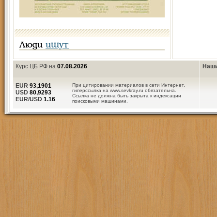
Люди
ищут
Курс ЦБ РФ на
07.08.2026
Наши
EUR
93,1901
При цитировании материалов в сети Интернет,
гиперссылка на www.sevkray.ru обязательна.
USD
80,9293
Ссылка не должна быть закрыта к индексации
EUR/USD
1.16
поисковыми машинами.