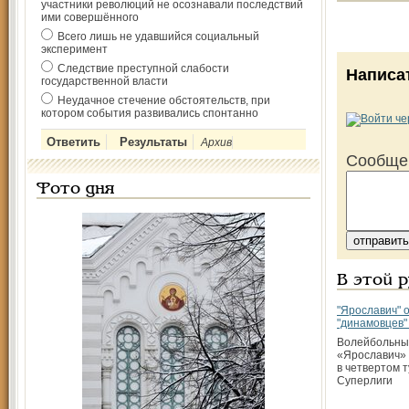
участники революций не осознавали последствий
ими совершённого
Всего лишь не удавшийся социальный
эксперимент
Следствие преступной слабости
Написа
государственной власти
Неудачное стечение обстоятельств, при
котором события развивались спонтанно
Архив
Сообще
Фото дня
В этой 
"Ярославич" 
"динамовцев"
Волейбольны
«Ярославич»
в четвертом 
Суперлиги