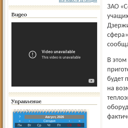
Все новости за сегодня
ЗАО «Социальное питание» обеспечивает питанием
Видео
учащих
Дзержи
сфера»
сообща
В этом году на субсидию организациям, занимающимся
пригот
будет 
на воз
теплоэ
Управление
оборуд
фактич
?
Август, 2026
«
‹
Сегодня
›
»
Пн
Вт
Ср
Чт
Пт
Сб
Вс