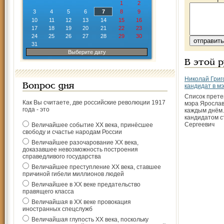
1
2
3
4
5
6
7
8
9
10
11
12
13
14
15
16
17
18
19
20
21
22
23
24
25
26
27
28
29
30
31
Выберите дату
В этой 
Николай Григ
Вопрос дня
кандидат в м
Список прете
Как Вы считаете, две российские революции 1917
мэра Ярослав
года - это
каждым днём
кандидатом с
Сергеевич
Величайшее событие ХХ века, принёсшее
свободу и счастье народам России
Величайшее разочарование ХХ века,
доказавшее невозможность построения
справедливого государства
Величайшее преступление ХХ века, ставшее
причиной гибели миллионов людей
Величайшее в ХХ веке предательство
правящего класса
Величайшая в ХХ веке провокация
иностранных спецслужб
Величайшая глупость ХХ века, поскольку