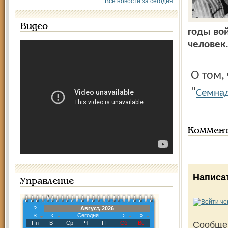
Все новости за сегодня
Видео
годы во
человек
О том, что творилось в этом лагере, читайте материал
"
Семнад
Коммен
Написа
Управление
?
Август, 2026
«
‹
Сегодня
›
»
Пн
Вт
Ср
Чт
Пт
Сб
Вс
Сообще