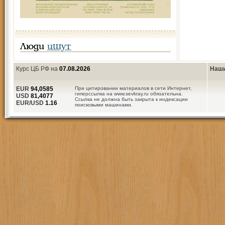
Люди
ищут
Курс ЦБ РФ на
07.08.2026
Наши
EUR
94,0585
При цитировании материалов в сети Интернет,
гиперссылка на www.sevkray.ru обязательна.
USD
81,4077
Ссылка не должна быть закрыта к индексации
EUR/USD
1.16
поисковыми машинами.