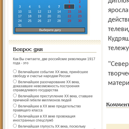
диплом
1
2
3
4
5
6
7
8
9
яросла
10
11
12
13
14
15
16
17
18
19
20
21
22
23
действ
24
25
26
27
28
29
30
31
телеви
Выберите дату
Кудряш
тележу
Вопрос дня
Как Вы считаете, две российские революции 1917
"Северный край" не раз рассказывал читателям о
года - это
Величайшее событие ХХ века, принёсшее
творче
свободу и счастье народам России
матери
Величайшее разочарование ХХ века,
доказавшее невозможность построения
справедливого государства
Величайшее преступление ХХ века, ставшее
причиной гибели миллионов людей
Коммен
Величайшее в ХХ веке предательство
правящего класса
Величайшая в ХХ веке провокация
иностранных спецслужб
Величайшая глупость ХХ века, поскольку