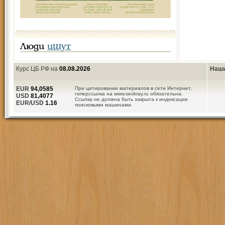
Люди
ищут
Курс ЦБ РФ на
08.08.2026
Наши
EUR
94,0585
При цитировании материалов в сети Интернет,
гиперссылка на www.sevkray.ru обязательна.
USD
81,4077
Ссылка не должна быть закрыта к индексации
EUR/USD
1.16
поисковыми машинами.