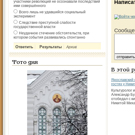
Написа
участники революций не осознавали последствий
ими совершённого
Всего лишь не удавшийся социальный
эксперимент
Следствие преступной слабости
государственной власти
Сообще
Неудачное стечение обстоятельств, при
котором события развивались спонтанно
Архив
Фото дня
В этой 
Ярославский 
гостях у Ник
Культуролог 
Александр Бу
отобедал с к
Никитой Мих