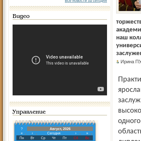
Все новости за сегодня
Видео
торжест
академи
наш кол
универс
заслуже
Ирина П
Практически вся жизнь Александра Борисовича отдана
яросла
заслуж
высоко
Управление
одного
?
Август, 2026
облас
«
‹
Сегодня
›
»
Пн
Вт
Ср
Чт
Пт
Сб
Вс